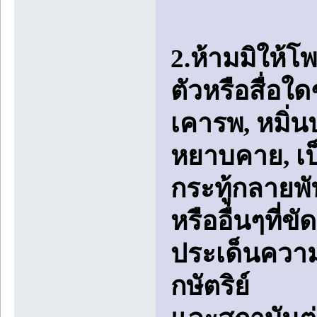
2.ห้ามมิให้โ
ตัวหรือสื่อใ
เคารพ, หมิ่
หยาบคาย, เป็
กระทู้กลายพัน
หรืออื่นๆที่
ประเด็นความ
กษัตริย์