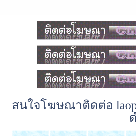
สนใจโฆษณาติดต่อ laoped
ต