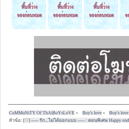
CoMMuNiTY Of ThAiBoYsLoVE
»
Boy's love
»
Boy's love
หัวข้อ:
[♡] ----- รัก...ไม่ได้ออกแบบ ----- : ตอนพิเศษ Happy endin