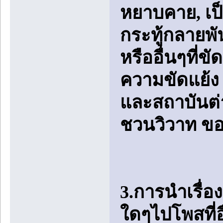
หยาบคาย, เป็น
กระทู้กลายพัน
หรืออื่นๆที่
ความขัดแย้ง 
และสถาบันต่
ชวนวิวาท ข
3.การนำเรื่
ใดๆไปโพสที่อ