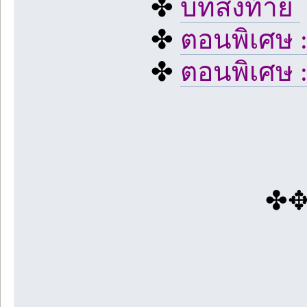
✤
บทส่งท้าย
✤
ตอนพิเศษ 
✤
ตอนพิเศษ 
✤