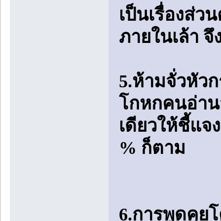
เป็นเรื่องส่
ภายในเล้า จึ
5.ห้ามจั่วหัวก
โกหกคนอ่านว่
เดียวให้ชี้แจง
% ก็ตาม
6.การพูดคุย