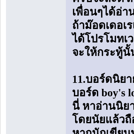
เพื่อนๆได้อ่
ถ้าม๊อดเดอเร
ได้โปรโมทเวป
จะให้กระทู้นั
11.บอร์ดนิยา
บอร์ด boy's l
นี่ หาอ่านนิย
โดยนัยแล้วถ
หากนักเขียนท