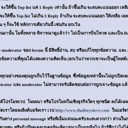
ห้ขึ้น Top list แค่ 1 Reply เท่านั้น ถ้าขึ้นเกิน จะลบคะแนนออก เหลื
จะให้ขึ้น Top list ไม่เกิน 3 Reply ถ้าเกิน จะลบคะแนนออก ให้เหลือ เ
ๆ ก็จะใช้ หลักการเดียวกันนี้ เช่นกัน ยกเว้น
นั้น โมทั้งหลาย พิจารณาดูแล้วว่า ไม่เป็นการปั่นโหวต และเป็น Repl
 moderator ของ forum นี้ มีสิทธิ์อ่าน, ลบ หรือแก้ไขทุกข้อความ. และ
ข้อความที่คุณได้แสดงความคิดเห็น (ยกเว้นว่าพวกเขาจะเป็นผู้โพสต์เ
ทุกอย่างของคุณถูกเก็บไว้ในฐานข้อมูล. ซึ่งข้อมูลเหล่านี้จะไม่ถูกเปิด
strator และ moderator ไม่สามารถรับผิดชอบต่อการถูกเจาะข้อมูล แล
ค์โปรโมทเวป โฆษณา หรือโปรโมทในเชิงธุรกิจใดๆ ทุกชนิด ลงได้เฉพาะ
์ดเราโดยลงลิงค์บอร์ดเรา เวป
http://www.thaiboyslove.com
ในบอร์ดที
ค์กันทาง personal message หรือพีเอ็มแทนนะครับจะสะดวกกว่า ส่วนในกร
ขายซะ หรือถ้าม๊อดเดอเรเตอร์จะพิจารณาเป็นกรณีๆไป ถ้ารู้สึกว่าไม่ไ