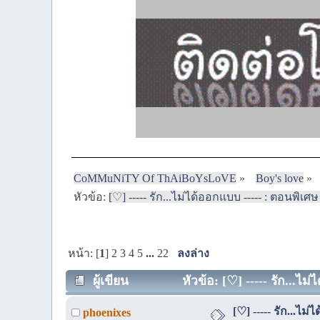
CoMMuNiTY Of ThAiBoYsLoVE
»
Boy's love
»
หัวข้อ:
[♡] ----- รัก...ไม่ได้ออกแบบ ----- : ตอนพิเศษ
หน้า: [
1
]
2
3
4
5
...
22
ลงล่าง
ผู้เขียน
หัวข้อ: [♡] ----- รัก...ไม
[♡] ----- รัก...ไม
phoenixes