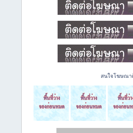
สนใจโฆษณาติด