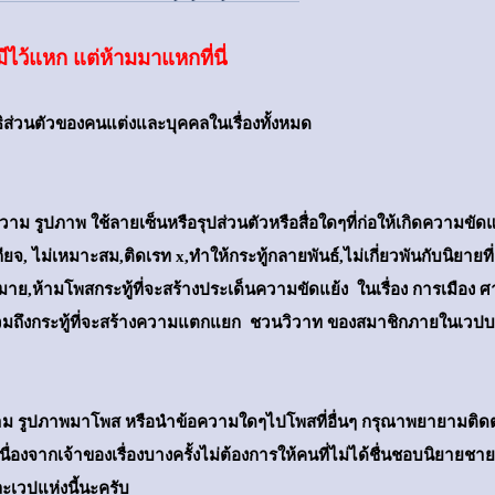
มีไว้แหก แต่ห้ามมาแหกที่นี่
ทธิส่วนตัวของคนแต่งและบุคคลในเรื่องทั้งหมด
ความ รูปภาพ ใช้ลายเซ็นหรือรุปส่วนตัวหรือสื่อใดๆที่ก่อให้เกิดความข
กียจ, ไม่เหมาะสม,ติดเรท x,ทำให้กระทู้กลายพันธ์,ไม่เกี่ยวพันกับนิยายที
ฎหมาย,ห้ามโพสกระทู้ที่จะสร้างประเด็นความขัดแย้ง ในเรื่อง การเมือง
วมถึงกระทู้ที่จะสร้างความแตกแยก ชวนวิวาท ของสมาชิกภายในเวปบ
าม รูปภาพมาโพส หรือนำข้อความใดๆไปโพสที่อื่นๆ กรุณาพยายามติดต่อเ
นื่องจากเจ้าของเรื่องบางครั้งไม่ต้องการให้คนที่ไม่ได้ชื่นชอบนิยายชายร
ละเวปแห่งนี้นะครับ