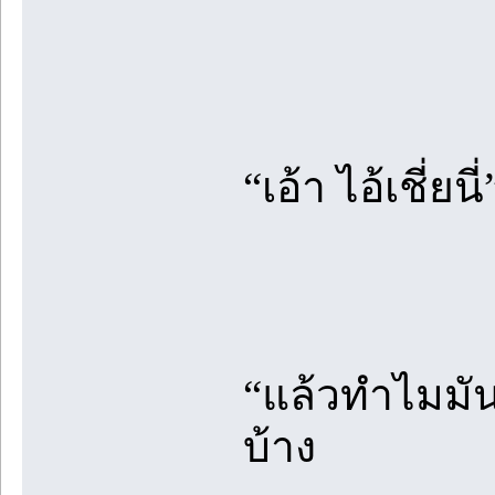
“เอ้า ไอ้เชี่ยน
“แล้วทำไมมันต
บ้าง