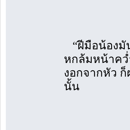
“ฝีมือน้องมั
หกล้มหน้าคว่
งอกจากหัว ก
นั้น