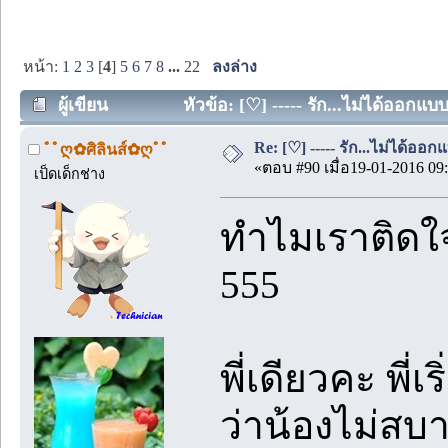
หน้า:
1
2
3
[
4
]
5
6
7
8
...
22
ลงล่าง
ผู้เขียน
หัวข้อ: [♡] ----- รัก...ไม่ได้ออกแบ
Re: [♡] ----- รัก...ไม่ได้ออกแ
ﾟﾟღ✿ศิลินส์✿ღﾟﾟ
«ตอบ #90 เมื่อ19-01-2016 09:
เป็ดเด็กช่าง
ทำไมเราติดใจเ
555
พี่เดียวคะ พี่
ว่าน้องไม่สบาย