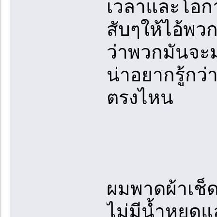
เวลาและโอก
สับๆให้ไอ้พวกท
ว่าพวกมันจะม
น่าอยากรู้กว่าเ
ตรงไหน
ผมพาดผ้าเช็
ไม่มีน้ำหยดแ