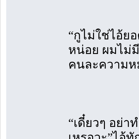
“กูไม่ใช่ไอ้ย
หน่อย ผมไม่มี
คนละความหม
“เดี๋ยวๆ อย่า
เหรอวะ”ไอ้ท