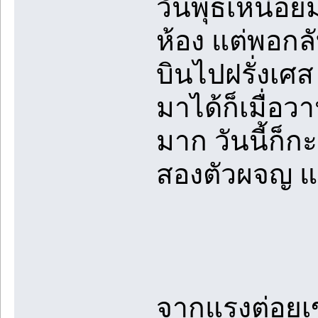
วันพุธเหนื่อย
ห้อง แต่พอกลั
บินไปฝรั่งเศส
มาได้ก็เมื่อ
มาก วันนี้ก็
สองตัวผจญ แ
จากแรงต่อยเข