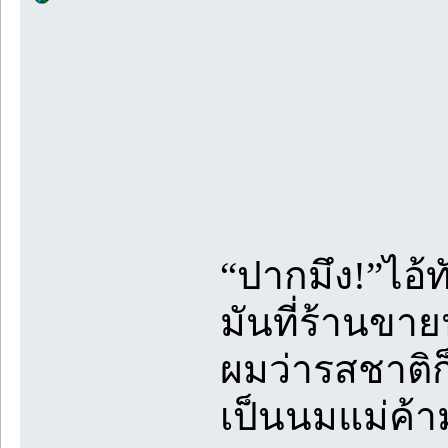
“ปากมึง!”ไอ้ท
มันที่ร้านขา
ผมว่ารสชาติก
เป็นนมแม่ค้า