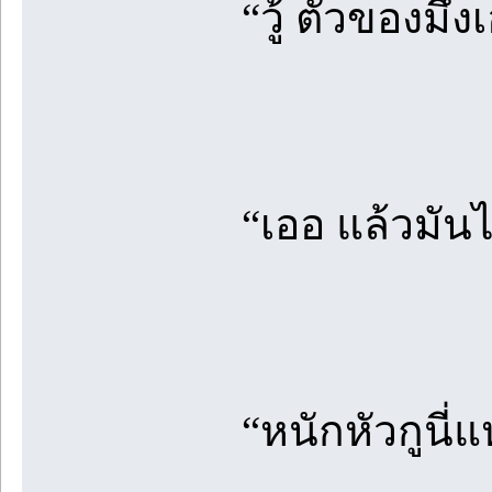
“วู้ ตัวของมึงเ
“เออ แล้วมั
“หนักหัวกูนี่แ