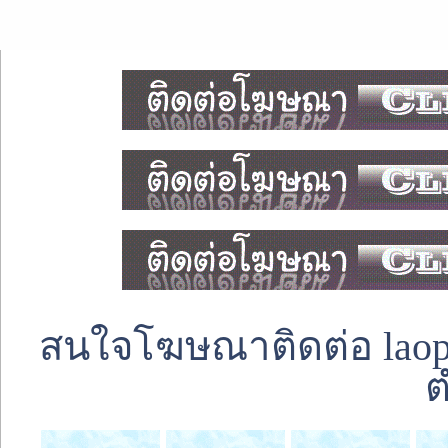
สนใจโฆษณาติดต่อ laoped
ต