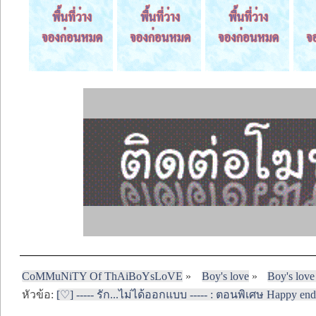
CoMMuNiTY Of ThAiBoYsLoVE
»
Boy's love
»
Boy's love
หัวข้อ:
[♡] ----- รัก...ไม่ได้ออกแบบ ----- : ตอนพิเศษ Happy endin