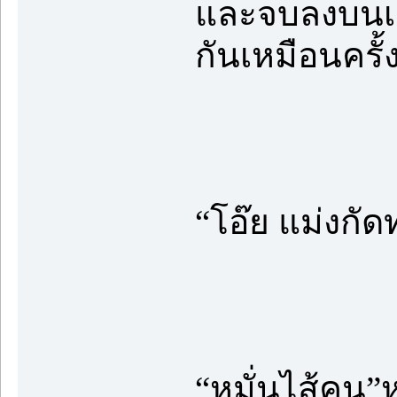
และจบลงบนเตี
กันเหมือนครั้
“โอ๊ย แม่งกั
“หมั่นไส้คน”หม