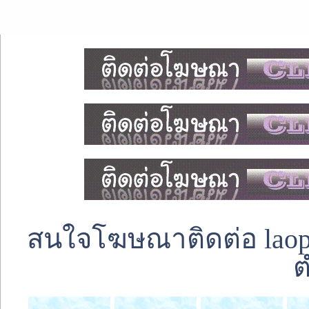
สนใจโฆษณาติดต่อ laoped
ต