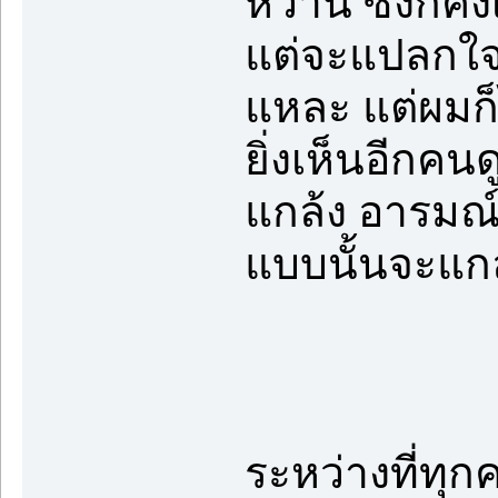
หวาน ซึ่งก็ค
แต่จะแปลกใจก็
แหละ แต่ผมก็
ยิ่งเห็นอีกคน
แกล้ง อารมณ์ห
แบบนั้นจะแกล
ระหว่างที่ทุก