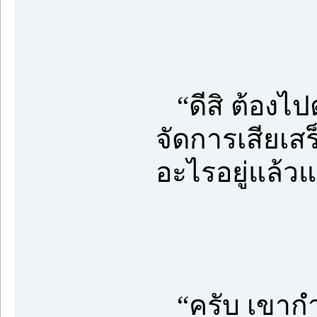
“ดีสิ ต้องไป
จัดการเสียเส
อะไรอยู่แล้ว
“ครับ เขากำล