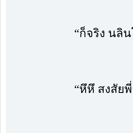
“ก็จริง นลิน
“หึหึ สงสัยพ