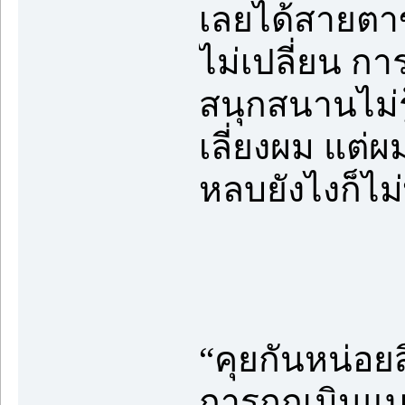
เลยได้สายตาข
ไม่เปลี่ยน ก
สนุกสนานไม่ร
เลี่ยงผม แต่ผ
หลบยังไงก็ไม่
“คุยกันหน่อยส
การถูกเมินแบ