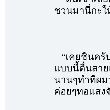
ชวนมานี่กะให
“เคยชินครับ 
แบบนี้ตื่นสา
นานๆทำทีผมว
ค่อยๆทอแสงจ