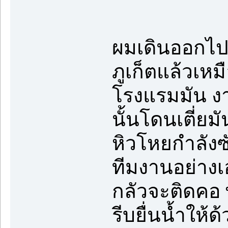
ผมเดินออกไปร
ภูเก็ตแล้วเหม
โรงแรมมัน งา
นั้นโดนเตี่ยมั
หิวโหยกำลังซ
ทีมงานอย่าง
กลัวจะติดคอ 
รีบยื่นน้ำให