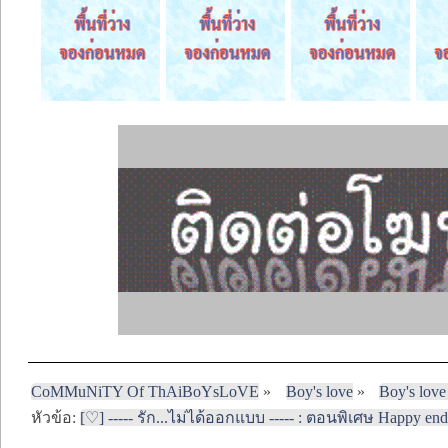
CoMMuNiTY Of ThAiBoYsLoVE
»
Boy's love
»
Boy's love
หัวข้อ:
[♡] ----- รัก...ไม่ได้ออกแบบ ----- : ตอนพิเศษ Happy endin