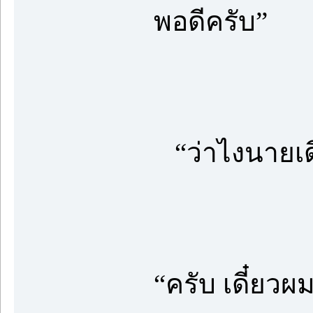
พอดีครับ”
“ว่าไงนายเด
“ครับ เดี๋ยว