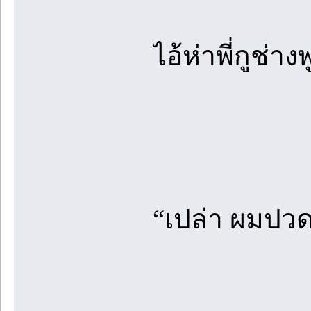
ไอ้ห่าพี่กูช่า
“เปล่า ผมปวดข