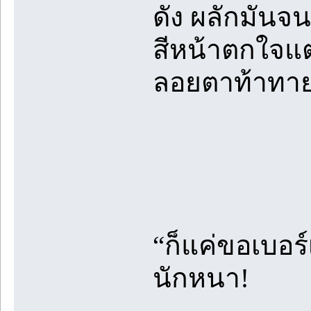
ดัง ผลักมันจน
สีหน้าตกใจแต
ลอยตาท้าทาย
“ก็แค่ขอเบอร
นักหนา!