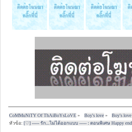
CoMMuNiTY Of ThAiBoYsLoVE
»
Boy's love
»
Boy's love
หัวข้อ:
[♡] ----- รัก...ไม่ได้ออกแบบ ----- : ตอนพิเศษ Happy endin