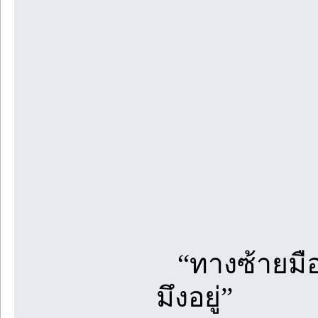
“ทางซ้ายมือม
มึงอยู่”