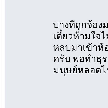
บางทีถูกจ้อง
เดี๋ยวห้ามใจ
หลบมาเข้าห้อ
ครับ พอทำธุระ
มนุษย์หลอดไ