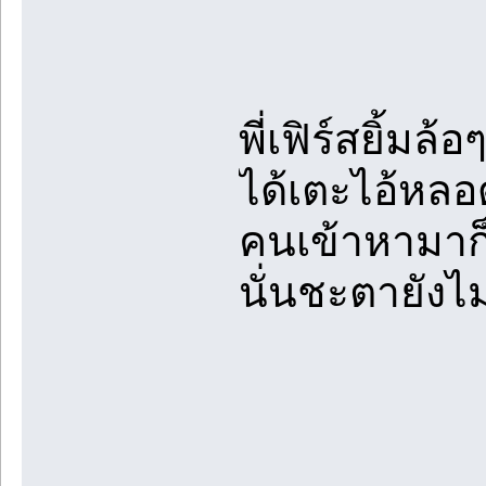
พี่เฟิร์สยิ้ม
ได้เตะไอ้หลอ
คนเข้าหามาก็
นั่นชะตายังไ