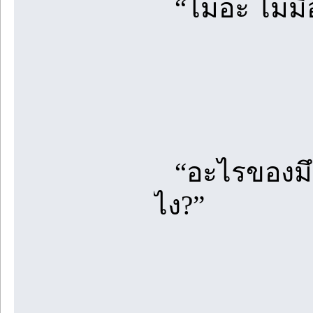
“ไม่อ่ะ ไม่ม
“อะไรของมึงว
ไง?”