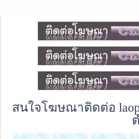
สนใจโฆษณาติดต่อ laoped
ต