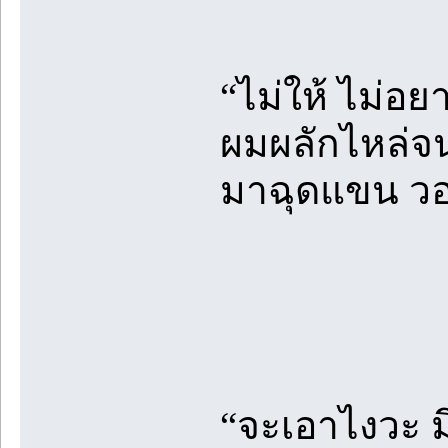
“ไม่ให้ ไม่อย
ผมผลักไหล่จน
มาฉุดแขน วอน
“จะเอาไงวะ ม