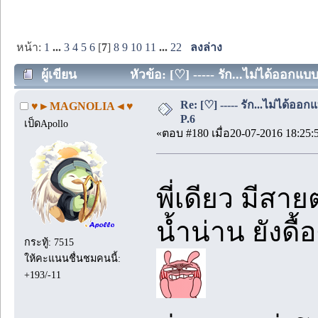
หน้า:
1
...
3
4
5
6
[
7
]
8
9
10
11
...
22
ลงล่าง
ผู้เขียน
หัวข้อ: [♡] ----- รัก...ไม่ได้ออกแบ
Re: [♡] ----- รัก...ไม่ได้ออกแ
♥►MAGNOLIA◄♥
P.6
เป็ดApollo
«ตอบ #180 เมื่อ20-07-2016 18:25:
พี่เดียว มีส
น้ำน่าน ยังดื้อ
กระทู้: 7515
ให้คะแนนชื่นชมคนนี้:
+193/-11