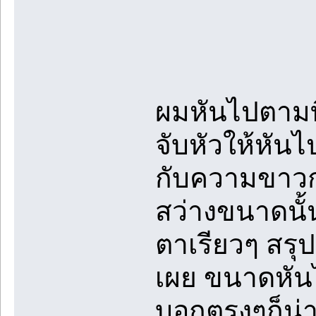
ผมหันไปตามที
จับหัวให้หันไ
กับความขาว
สว่างขนาดนั้
ตาเรียวๆ สรุ
เผย ขนาดหัน
บอกตรงๆก็น่า