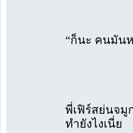
“ก็นะ คนมันห
พี่เฟิร์สย่นจ
ทำยังไงเนี่ย