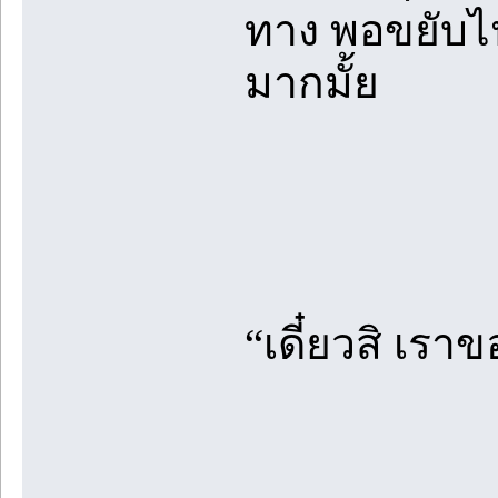
ทาง พอขยับไป
มากมั้ย
“เดี๋ยวสิ เรา