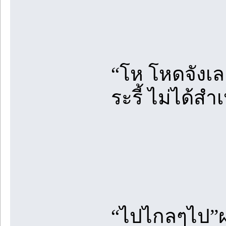
“โห โหดจังเล
ระรี้ ไม่ได้ส
“ไปไกลๆไป”ผม