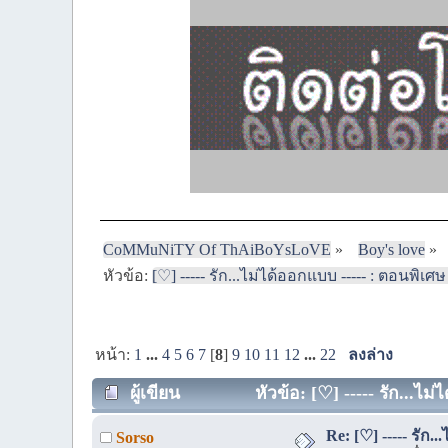
CoMMuNiTY Of ThAiBoYsLoVE
»
Boy's love
»
หัวข้อ:
[♡] ----- รัก...ไม่ได้ออกแบบ ----- : ตอนพิเศษ
หน้า:
1
...
4
5
6
7
[
8
]
9
10
11
12
...
22
ลงล่าง
ผู้เขียน
หัวข้อ: [♡] ----- รัก...ไม
Re: [♡] ----- รัก.
Sorso