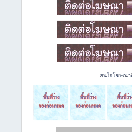
สนใจโฆษณาติด