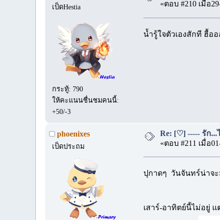
«ตอบ #210 เมื่อ29
เป็ดHestia
น้ำรู้ใจตัวเองสักที ฮื้อ
กระทู้: 790
ให้คะแนนชื่นชมคนนี้:
+50/-3
Re: [♡] ----- รัก.
phoenixes
«ตอบ #211 เมื่อ01
เป็ดประถม
ปุกาดๆ วันจันทร์น่าจ
เสาร์-อาทิตย์นี้ไม่อยู