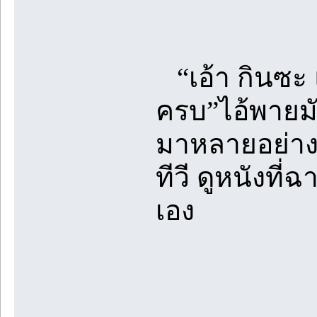
“เอ้า กินซะ แล
ครบ”ไอ้พายมั
มาหลายอย่างเพ
ทีวี ดูหนังที
เอง