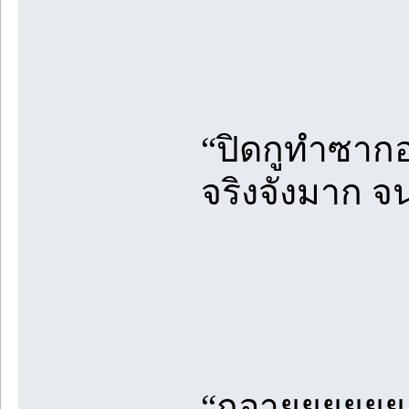
“ปิดกูทำซากอ
จริงจังมาก จ
“กูอายยยยยย ไ