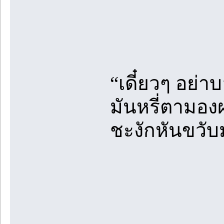
“เดี๋ยวๆ อย่า
มันหรี่ตามองผม
ชะงักหันขวับ