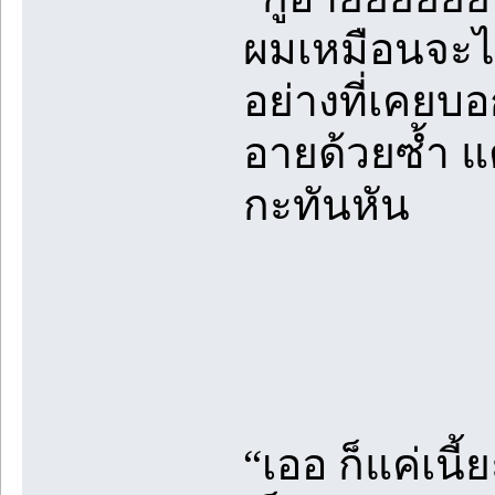
ผมเหมือนจะไห
อย่างที่เคยบ
อายด้วยซ้ำ แต
กะทันหัน
“เออ ก็แค่เนี