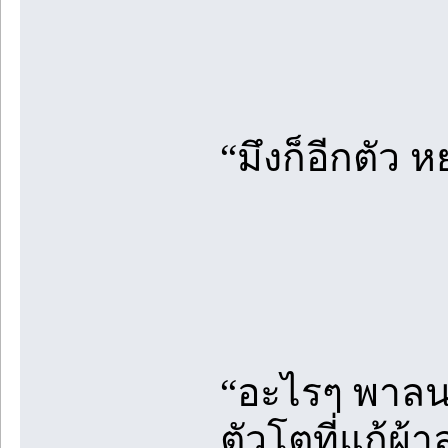
“มึงก็อีกตัว 
“อะไรๆ พาลนะ
ตัวโตที่แก้ผ้