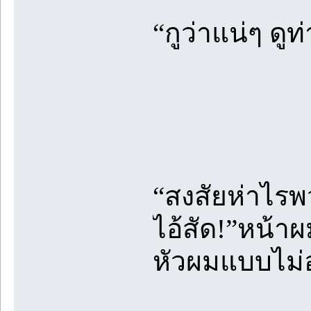
“กูว่าแน่ๆ ดูท
“สงสัยห่าไรพ
ไอ้สัด!”หน้า
หัวผมแบบไม