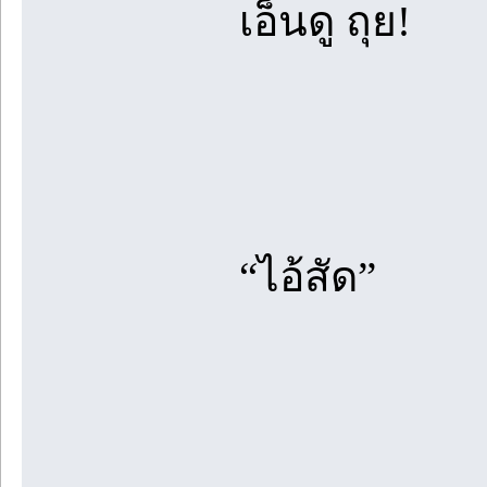
เอ็นดู ถุย!
“ไอ้สัด”