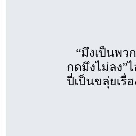
“มึงเป็นพวกท
กดมึงไม่ลง”ไอ
ปี่เป็นขลุ่ยเรื