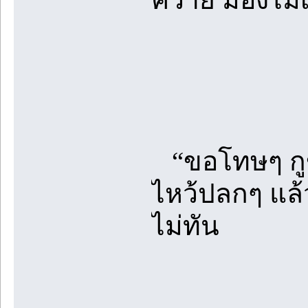
“ขอโทษๆ กูขอ
ไหว้ปลกๆ แล้
ไม่ทัน