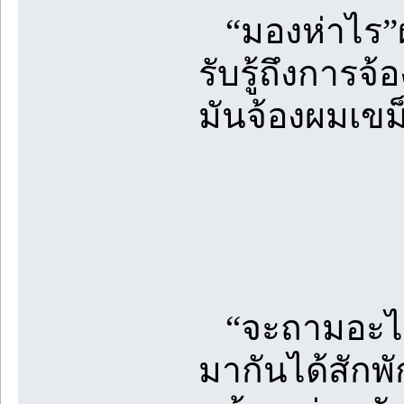
“มองห่าไร”ผ
รับรู้ถึงการจ
มันจ้องผมเขม
“จะถามอะไรก็
มากันได้สักพ