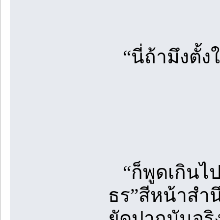
“นี่ถ้ามึงตั
“ก็พูดเกินไป
ธร”สีหน้าสำนึ
ยัดปากมันจริ