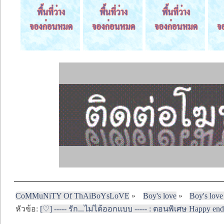
CoMMuNiTY Of ThAiBoYsLoVE
»
Boy's love
»
Boy's love
หัวข้อ:
[♡] ----- รัก...ไม่ได้ออกแบบ ----- : ตอนพิเศษ Happy endin