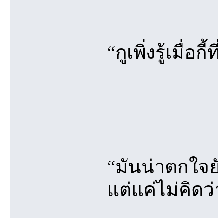
“กูเพิ่งรู้เมื่
“มันน่าตกใจยั
แต่แค่ไม่คิดว