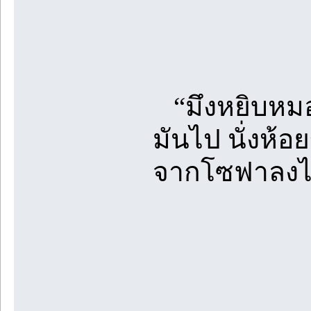
“มึงหยิบหม
มันไป นั่งห้
จากโซฟาลงไป