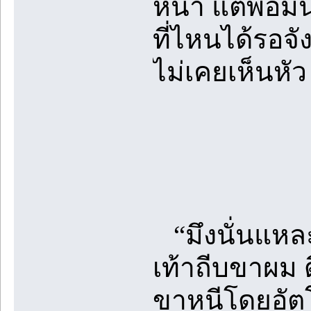
หน้า แต่พอมั
ที่ไหนได้รอจัง
ไม่เคยเห็นหัว
“มึงนั่นแหละ
เท้าถีบขาผม ด
ขาหนีโดยอัตโ