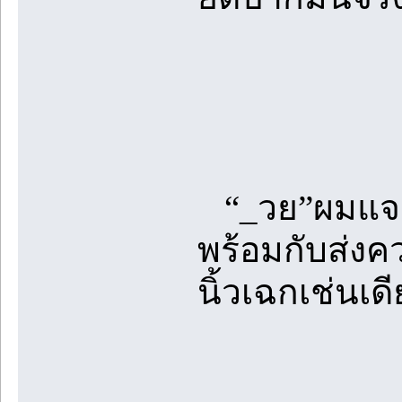
“_วย”ผมแจกจ่
พร้อมกับส่งคว
นิ้วเฉกเช่นเด