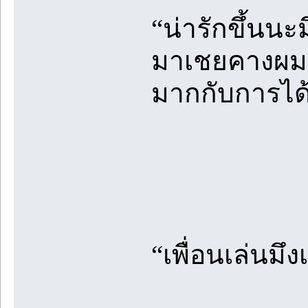
“น่ารักขึ้นนะม
มาเชยคางผมแ
มากกับการได
“เพื่อนเล่นมึ