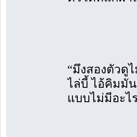
“มึงสองตัวดูไ
ไล่บี้ ไอ้คิมม
แบบไม่มีอะไรเ