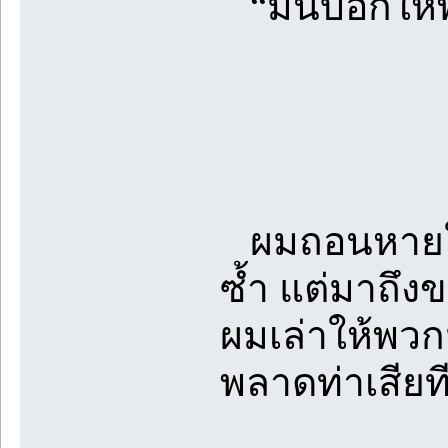
“มันบอกให้พ
ผมถอนหายใจ ค
ซ้ำ แต่มาถึงข
ผมเล่าให้พวกมั
พลาดท่าเสียท