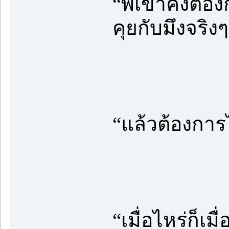
“พี่เขาคงต้อ
คุยกับมึงจริง
“แล้วต้องการไ
“เมื่อไหร่ก็เม