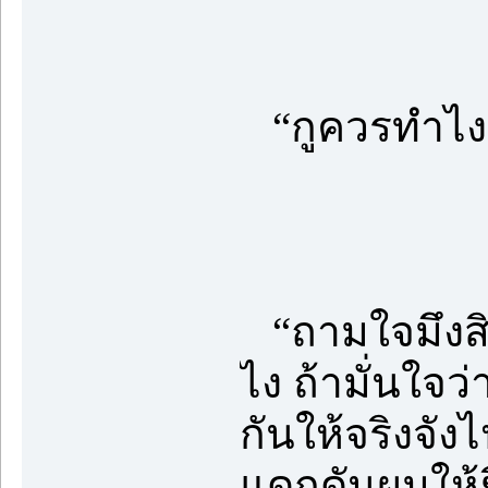
“กูควรทำไง
“ถามใจมึงสิ 
ไง ถ้ามั่นใจว
กันให้จริงจัง
แดกดันผมให้ย