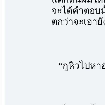
จะได้คำตอบมั
ตกว่าจะเอายั
“กูหิวไปหาอะ