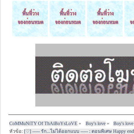
CoMMuNiTY Of ThAiBoYsLoVE
»
Boy's love
»
Boy's love
หัวข้อ:
[♡] ----- รัก...ไม่ได้ออกแบบ ----- : ตอนพิเศษ Happy endin