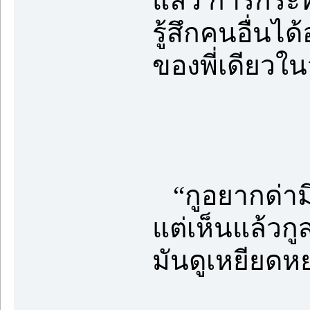
แล้ว การกระท
รู้สึกคนอื่นไ
ของพี่เดียวใน
“กูอยากด่ามึง
แต่เห็นแล้วก
มันดูเหยียด