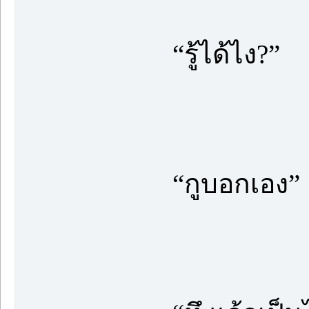
“รู้ได้ไง?”
“กูบอกเอง”