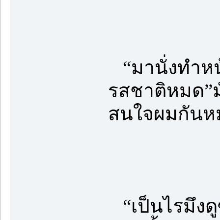
“มานั่งทำหน้า
รสชาติหมด”มั
สนใจผมกันหม
“เป็นไรมึงดู