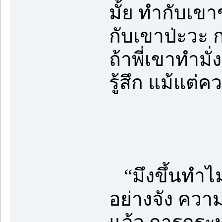
มั้ย ทำกับเขา
กับเขาป่ะวะ ก
ถ้าพี่เขาทำมั่
รู้สึก แม้แต่
“มึงขึ้นทำไ
อย่างจัง ความ