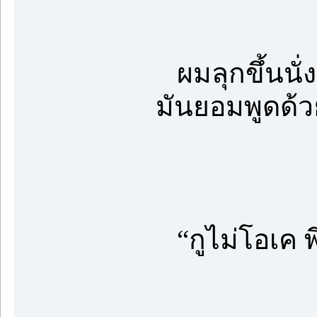
ผมลุกขึ้นนั่ง 
มันยอมพูดด้ว
“กูไม่โอเค พี่เ