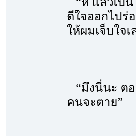
“หึ แล้วเป็นไ
ดีใจออกไปร่
ให้ผมเจ็บใจเล
“มึงนี่นะ ตอ
คนจะตาย”