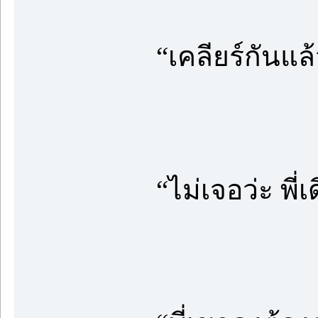
“เคลียร์กันแล
“ไม่เจอว่ะ พี