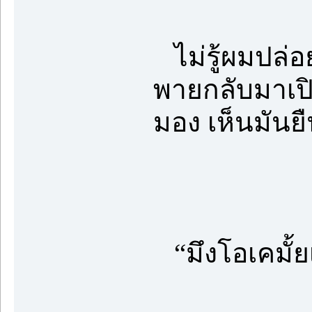
ไม่รู้ผมปล่อ
พายกลับมาเปิด
มอง เห็นมันยื
“มึงโอเคมั้ยเ