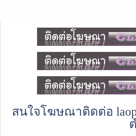
สนใจโฆษณาติดต่อ laoped
ต