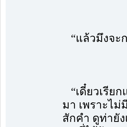
“แล้วมึงจะกล
“เดี๋ยวเรียกแ
มา เพราะไม่ม
สักคำ ดูท่ายั