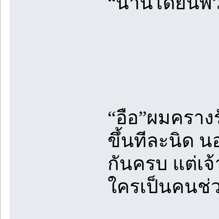
“น่านได้ยินพว
“อือ”ผมครางร
ขึ้นทีละนิด น
กันครบ แต่เจ้
ใครเป็นคนช่ว