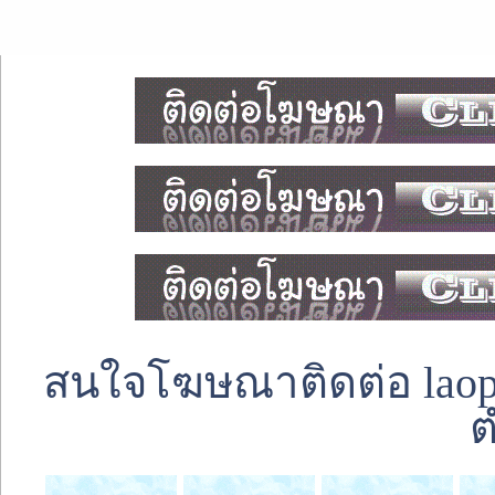
สนใจโฆษณาติดต่อ laoped
ต