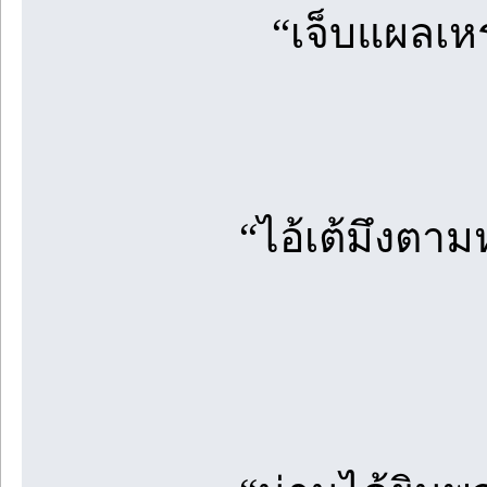
“เจ็บแผลเหรอ
“ไอ้เต้มึงตา