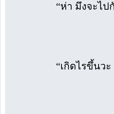
“ห่า มึงจะไป
“เกิดไรขึ้นวะ