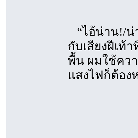
“ไอ้น่าน!/น่า
กับเสียงฝีเท้า
พื้น ผมใช้คว
แสงไฟก็ต้องห