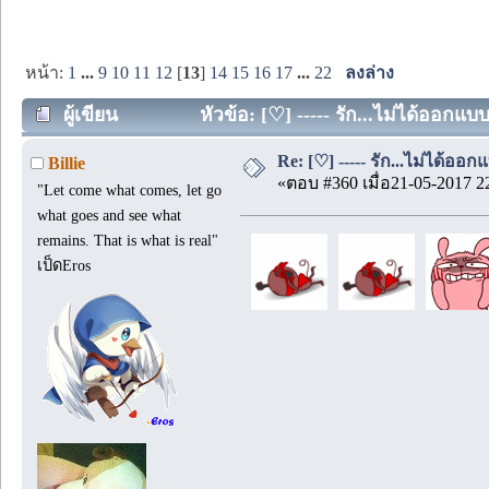
หน้า:
1
...
9
10
11
12
[
13
]
14
15
16
17
...
22
ลงล่าง
ผู้เขียน
หัวข้อ: [♡] ----- รัก...ไม่ได้ออกแบ
Re: [♡] ----- รัก...ไม่ได้ออกแ
Billie
«ตอบ #360 เมื่อ21-05-2017 2
"Let come what comes, let go
what goes and see what
remains. That is what is real"
เป็ดEros