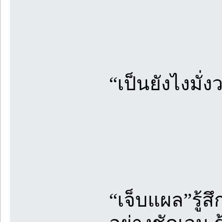
“เป็นยังไงมั่ง
“เจ็บแผล”รู้สึ