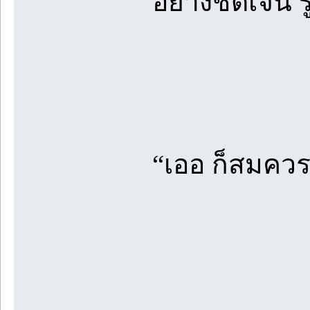
อย่างชัดเจน ร
“เออ ก็สมควรถ