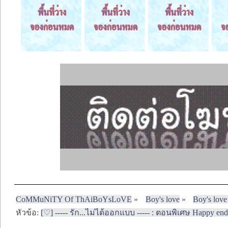
CoMMuNiTY Of ThAiBoYsLoVE
»
Boy's love
»
Boy's love
หัวข้อ:
[♡] ----- รัก...ไม่ได้ออกแบบ ----- : ตอนพิเศษ Happy endin