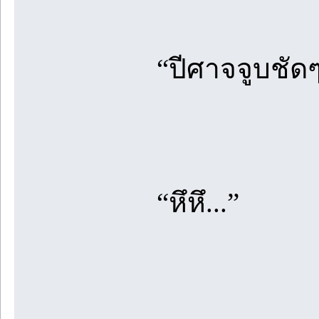
“ปีศาจจูบชัด
“หึหึ...”