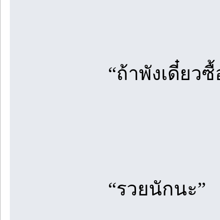
“ถ้าพังเดี๋ยวซื
“รวยนักนะ”