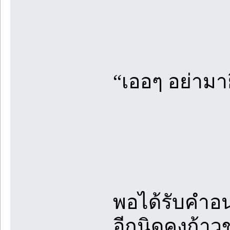
“เออๆ อย่ามาย
พอได้รับคำอน
อีกนิดคงก้าว