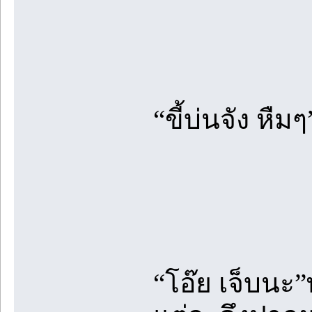
“ขี้บ่นจัง หืมๆ
“โอ๊ย เจ็บนะ”