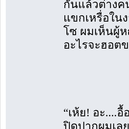
กันแล้วต่างค
แขกเหรื่อใ
โซ ผมเห็นผู้ห
อะไรจะฮอตขนา
“เห้ย! อะ....
ปิดปากผมเลย