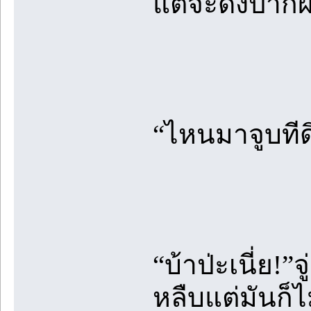
แต่จะดึงปากผม
“ไหนมาจูบทีด
“บ้าป่ะเนี่ย!
หลืบแต่มันก็ไ