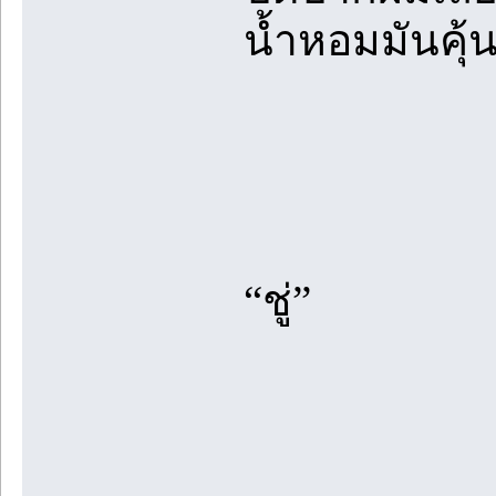
น้ำหอมมันคุ้
“ชู่”