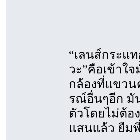
“เลนส์กระแทกอ
วะ”คือเข้าใจ
กล้องที่แขวน
รณ์อื่นๆอีก มั
ตัวโดยไม่ต้องร
แสนแล้ว ยืมพ