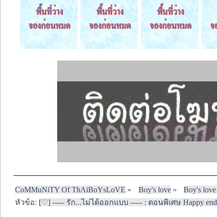
CoMMuNiTY Of ThAiBoYsLoVE
»
Boy's love
»
Boy's love
หัวข้อ:
[♡] ----- รัก...ไม่ได้ออกแบบ ----- : ตอนพิเศษ Happy endin