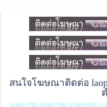
สนใจโฆษณาติดต่อ laoped
ต