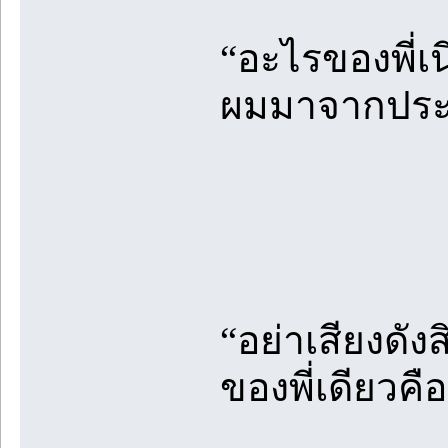
“อะไรของพี่เ
ผมมาจากประตู
“อย่าเสียงดังส
ของพี่เดียวค