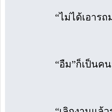
“ไม่ได้เอารถม
“อืม”ก็เป็นค
“เลิกงานแล้วร