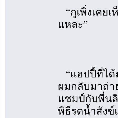
“กูเพิ่งเคยเห
แหละ”
“แฮปปี้ที่ได
ผมกลับมาถ่า
แชมป์กับพี่นล
พิธีรดน้ำสังข