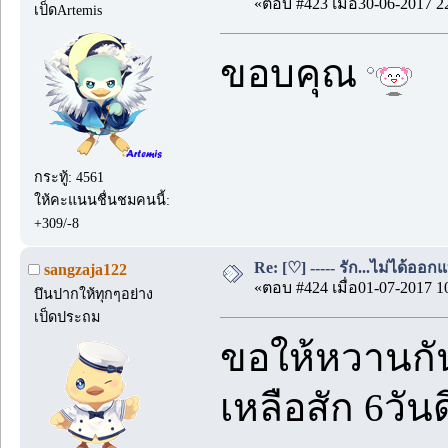
«ตอบ #423 เมื่อ30-06-2017 2
เป็ดArtemis
ขอบคุณ
กระทู้: 4561
ให้คะแนนชื่นชมคนนี้:
+309/-8
Re: [♡] ----- รัก...ไม่ได้ออกแ
sangzaja122
«ตอบ #424 เมื่อ01-07-2017 1
บึนปากให้ทุกๆอย่าง
เป็ดประถม
ขอให้หวานกัน
เหลือสัก 6วัน