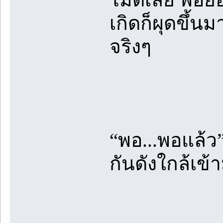
เกิดก็ผุดขึ้
จริงๆ
“พอ...พอแล้ว”
กันดังใกล้เข