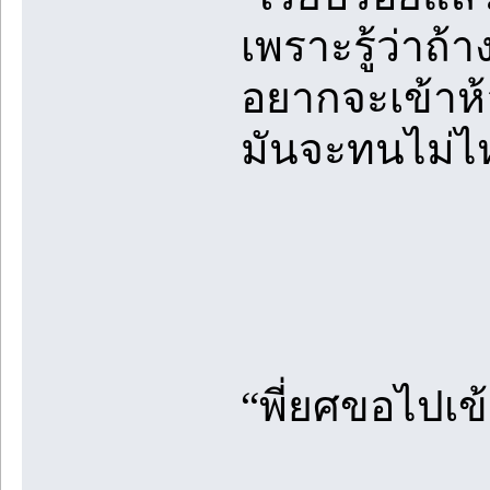
เพราะรู้ว่าถ้
อยากจะเข้าห้อง
มันจะทนไม่ไ
“พี่ยศขอไปเข