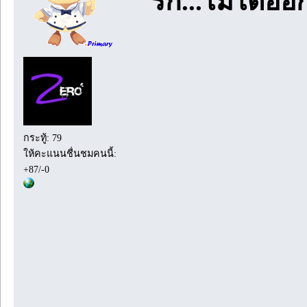
รัก...ไม่ได้อ
กระทู้: 79
ให้คะแนนชื่นชมคนนี้:
+87/-0