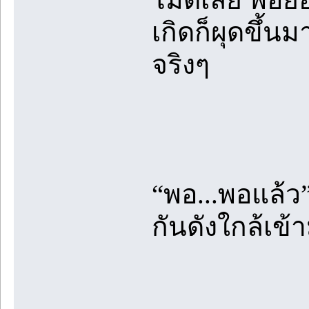
เกิดก็ผุดขึ้
จริงๆ
“พอ...พอแล้ว”
กันดังใกล้เข