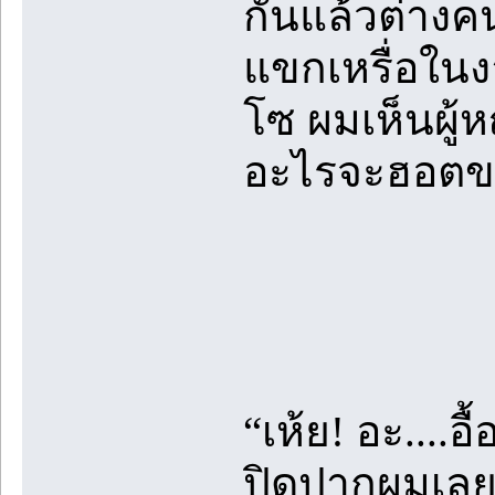
กันแล้วต่างค
แขกเหรื่อใ
โซ ผมเห็นผู้ห
อะไรจะฮอตขนา
“เห้ย! อะ....
ปิดปากผมเลย