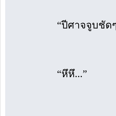
“ปีศาจจูบชัด
“หึหึ...”