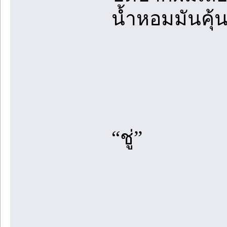
น้ำหอมมันคุ้
“ชู่”