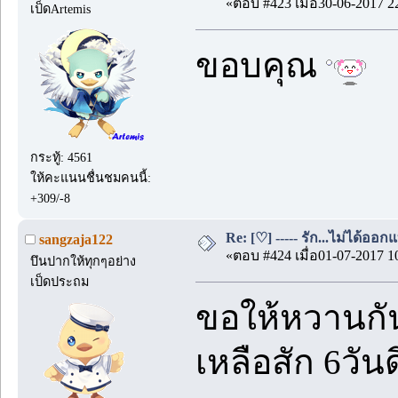
«ตอบ #423 เมื่อ30-06-2017 2
เป็ดArtemis
ขอบคุณ
กระทู้: 4561
ให้คะแนนชื่นชมคนนี้:
+309/-8
Re: [♡] ----- รัก...ไม่ได้ออกแ
sangzaja122
«ตอบ #424 เมื่อ01-07-2017 1
บึนปากให้ทุกๆอย่าง
เป็ดประถม
ขอให้หวานกัน
เหลือสัก 6วัน