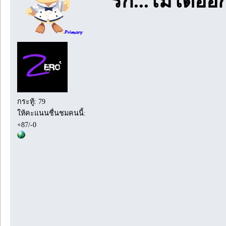
รัก...ไม่ได้อ
กระทู้: 79
ให้คะแนนชื่นชมคนนี้:
+87/-0