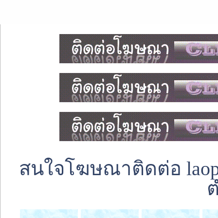
สนใจโฆษณาติดต่อ laoped
ต