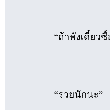
“ถ้าพังเดี๋ยวซื
“รวยนักนะ”