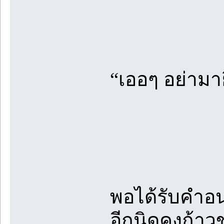
“เออๆ อย่ามาย
พอได้รับคำอน
อีกนิดคงก้าว