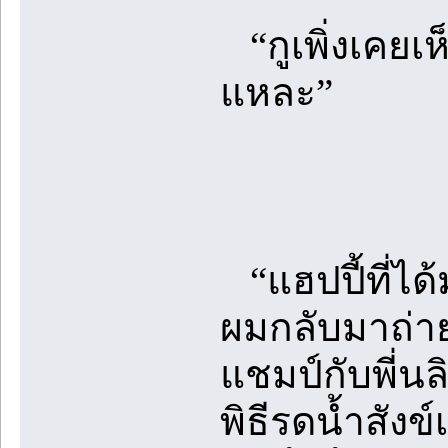
“กูเพิ่งเคยเห
แหละ”
“แฮปปี้ที่ได
ผมกลับมาถ่า
แชมป์กับพี่นล
พิธีรดน้ำสังข