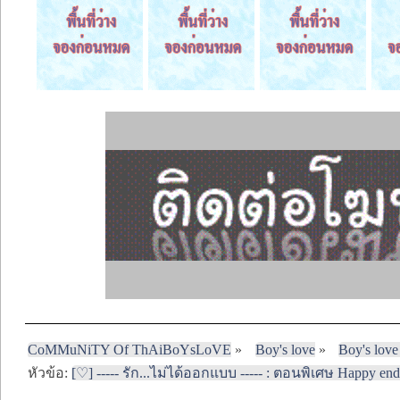
CoMMuNiTY Of ThAiBoYsLoVE
»
Boy's love
»
Boy's love
หัวข้อ:
[♡] ----- รัก...ไม่ได้ออกแบบ ----- : ตอนพิเศษ Happy endin