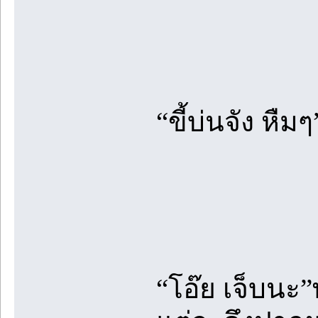
“ขี้บ่นจัง หืมๆ
“โอ๊ย เจ็บนะ”