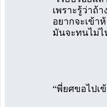
เพราะรู้ว่าถ้
อยากจะเข้าห้อง
มันจะทนไม่ไ
“พี่ยศขอไปเข