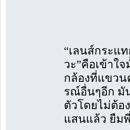
“เลนส์กระแทกอ
วะ”คือเข้าใจ
กล้องที่แขวน
รณ์อื่นๆอีก มั
ตัวโดยไม่ต้องร
แสนแล้ว ยืมพ