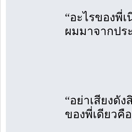
“อะไรของพี่เ
ผมมาจากประตู
“อย่าเสียงดังส
ของพี่เดียวค