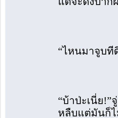
แต่จะดึงปากผม
“ไหนมาจูบทีด
“บ้าป่ะเนี่ย!
หลืบแต่มันก็ไ