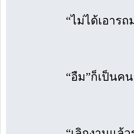
“ไม่ได้เอารถม
“อืม”ก็เป็นค
“เลิกงานแล้วร