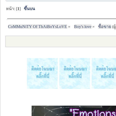
หน้า: [
1
]
ขึ้นบน
CoMMuNiTY Of ThAiBoYsLoVE
»
Boy's love
»
ซื้อขาย
(ผู