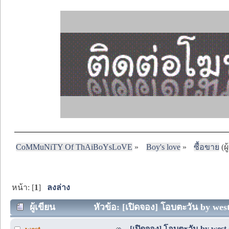
CoMMuNiTY Of ThAiBoYsLoVE
»
Boy's love
»
ซื้อขาย
(ผู
หน้า: [
1
]
ลงล่าง
ผู้เขียน
หัวข้อ: [เปิดจอง] โอบตะวัน by west 
[เปิดจอง] โอบตะวัน by west (