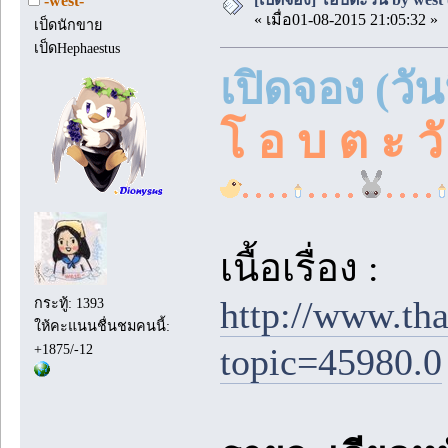
-west-
« เมื่อ01-08-2015 21:05:32 »
เป็ดนักขาย
เป็ดHephaestus
เปิดจอง (วัน
โ อ บ ต ะ ว
เนื้อเรื่อง :
http://www.th
กระทู้: 1393
ให้คะแนนชื่นชมคนนี้:
+1875/-12
topic=45980.0