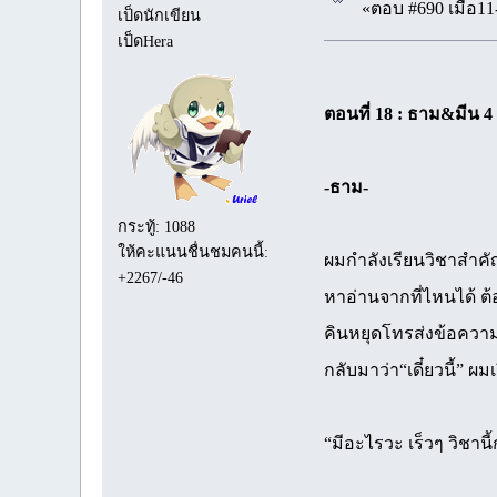
«ตอบ #690 เมื่อ11
เป็ดนักเขียน
เป็ดHera
ตอนที่ 18 : ธาม&มีน 4
-ธาม-
กระทู้: 1088
ให้คะแนนชื่นชมคนนี้:
ผมกำลังเรียนวิชาสำคั
+2267/-46
หาอ่านจากที่ไหนได้ ต้
คินหยุดโทรส่งข้อความ
กลับมาว่า“เดี๋ยวนี้” 
“มีอะไรวะ เร็วๆ วิชานี