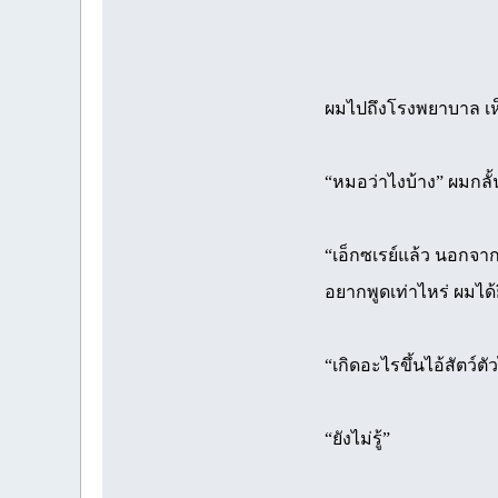
✪✣✤✥✦✧
ผมไปถึงโรงพยาบาล เห็น
“หมอว่าไงบ้าง” ผมกลั
“เอ็กซเรย์แล้ว นอกจากแ
อยากพูดเท่าไหร่ ผมได้ย
“เกิดอะไรขึ้นไอ้สัตว์
“ยังไม่รู้”