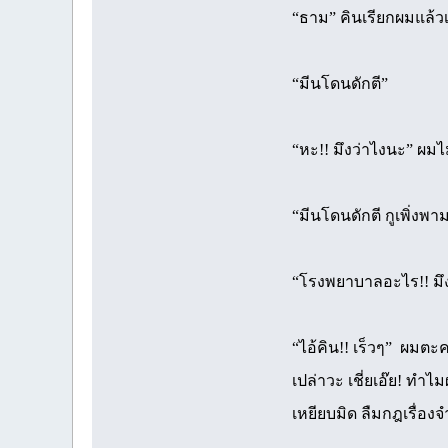
“ธาม” คินเรียกผมแล้วเ
“มีนโดนดักตี”
“หะ!! มึงว่าไงนะ” ผมไ
“มีนโดนดักตี กูเพิ่ง
“โรงพยาบาลอะไร!! มึ
“ไอ้คิน!! เร็วๆ” ผมตะ
เปล่าวะ เชี่ยเอ๊ย! ทำ
เหยียบมิด ลืมกฎเรื่อ