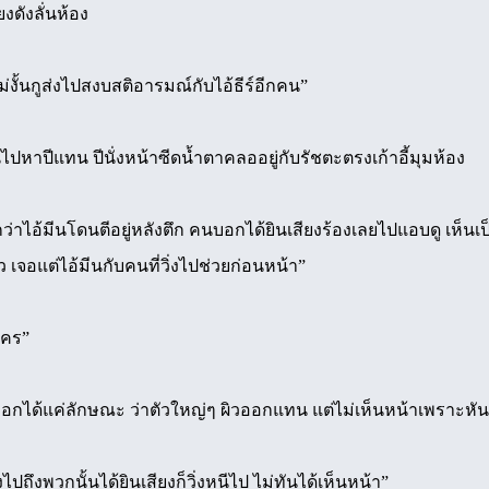
ยงดังลั่นห้อง
่งั้นกูส่งไปสงบสติอารมณ์กับไอ้ธีร์อีกคน”
นไปหาปีแทน ปีนั่งหน้าซีดน้ำตาคลออยู่กับรัชตะตรงเก้าอี้มุมห้อง
อกว่าไอ้มีนโดนตีอยู่หลังตึก คนบอกได้ยินเสียงร้องเลยไปแอบดู เห็น
 เจอแต่ไอ้มีนกับคนที่วิ่งไปช่วยก่อนหน้า”
ใคร”
 บอกได้แค่ลักษณะ ว่าตัวใหญ่ๆ ผิวออกแทน แต่ไม่เห็นหน้าเพราะหัน
ไปถึงพวกนั้นได้ยินเสียงก็วิ่งหนีไป ไม่ทันได้เห็นหน้า”