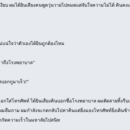
งียบ ผมได้ยินเสียงคนพูดวุ่นวายไปหมดแต่จับใจความไม่ได้ คินคงเ
ม่แน่ใจว่าตัวเองได้ยินถูกต้องไหม
พามาถึงโรงพยาบาล”
งบอกกูมาเร็ว!”
คอกใส่โทรศัพท์ ได้ยินเสียงคินบอกชื่อโรงพยาบาล ผมตัดสายทิ้งรีบ
ไมผมลืมถาม ผมกำลังจะกดกลับไปหาคินแต่ยิ่งมองโทรศัพท์ยิ่งเดินช้
งจำกัดความเร็วในมหาลัยไปสนิท