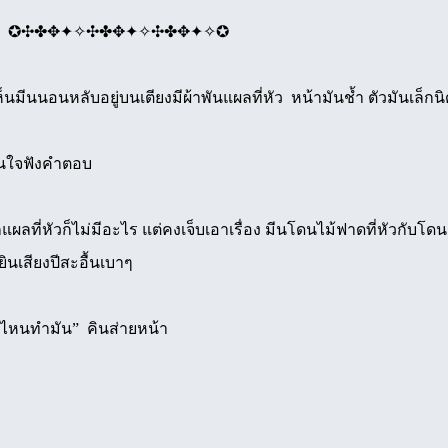
✣✤✥✦✧✣✤✥✦✧✪
มีนนอนหลับอยู่บนเตียงมีผ้าพันแผลที่หัว หน้ามันช้ำ ตัวมันเล็กน
้นใจฟังคำตอบ
ผลที่หัวก็ไม่มีอะไร แต่คงเจ็บเอาเรื่อง มีนโดนไม้ฟาดที่หัวกับโดนต
ินเสียงปีสะอื้นเบาๆ
ตัวไหนทำมัน” คินส่ายหน้า