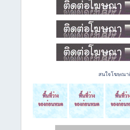
สนใจโฆษณาติด