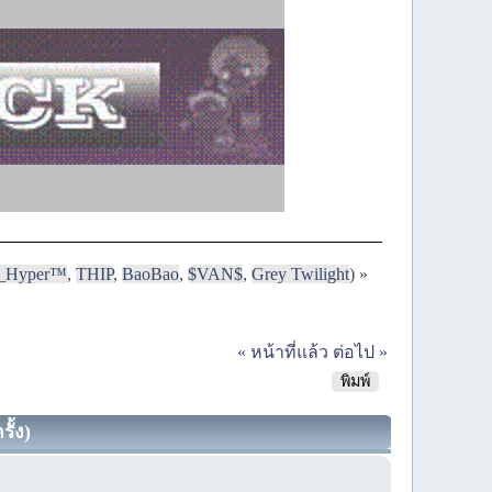
i_Hyper™
,
THIP
,
BaoBao
,
$VAN$
,
Grey Twilight
) »
« หน้าที่แล้ว
ต่อไป »
พิมพ์
ั้ง)