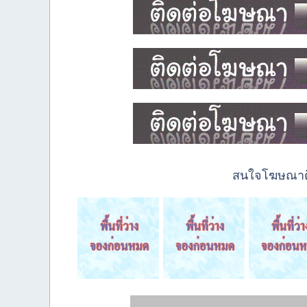
สนใจโฆษณาติด