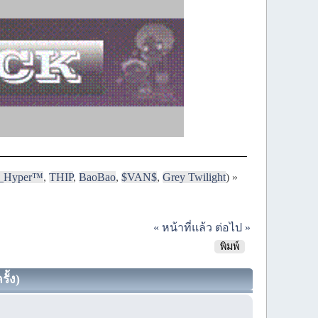
i_Hyper™
,
THIP
,
BaoBao
,
$VAN$
,
Grey Twilight
) »
« หน้าที่แล้ว
ต่อไป »
พิมพ์
ั้ง)