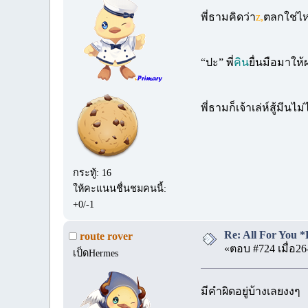
พี่ธามคิดว่า
z,
ตลกใช่ไ
“ปะ” พี่
คิน
ยื่นมือมาให
พี่ธามก็เจ้าเล่ห์สู้มีน
กระทู้: 16
ให้คะแนนชื่นชมคนนี้:
+0/-1
Re: All For You *
route rover
«ตอบ #724 เมื่อ26
เป็ดHermes
มีคำผิดอยู่บ้างเลยงงๆ