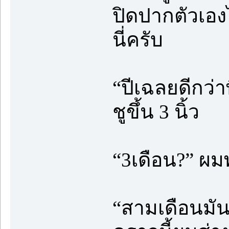
ปิดปากตัวเอง
นี่ครับ
“ปีเฉลยดีกว่า
ชูขึ้น 3 นิ้ว
“3เดือน?” ผม
“สามเดือนมัน