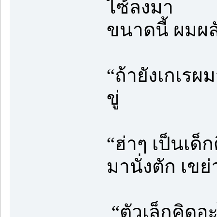
ไซ้ลงมา
ขนาดนี้ ผมผล
“ถ้ายังเกเรผม
ขู่
“ฮ่าๆ เป็นเด็ก
มานั่งตัก เขย
“ตัวเล็กคิดอะ