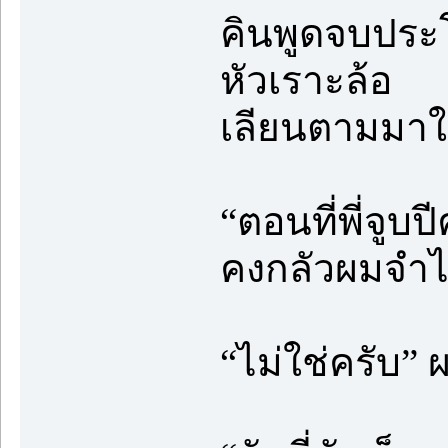
คินพูดจบประโย
หัวเราะล้อ
เลียนตามมาให
“ตอนที่พี่จูบ
คงกลัวผมจำไ
“ไม่ใช่ครับ” 