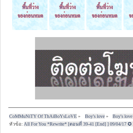
CoMMuNiTY Of ThAiBoYsLoVE
»
Boy's love
»
Boy's love
หัวข้อ:
All For You *Rewrite* [ตอนที่ 39-41 [End] ] 09/04/17 ✪ 