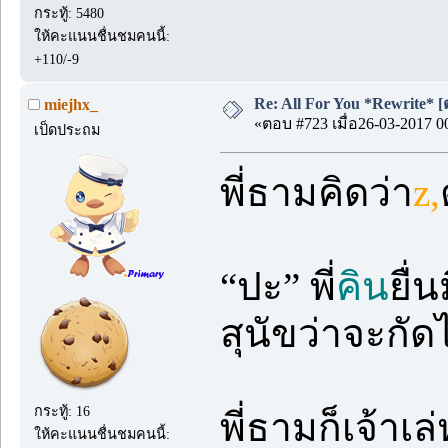
กระทู้: 5480
ให้คะแนนชื่นชมคนนี้:
+110/-9
Re: All For You *Rewrite* [ต
miejhx_
«ตอบ #723 เมื่อ26-03-2017 0
เป็ดประถม
พี่ธามคิดว่า
z,
“ปะ” พี่
คิน
ยื่
สุนัขว่าจะกั
กระทู้: 16
พี่ธามก็เจ้าเ
ให้คะแนนชื่นชมคนนี้: