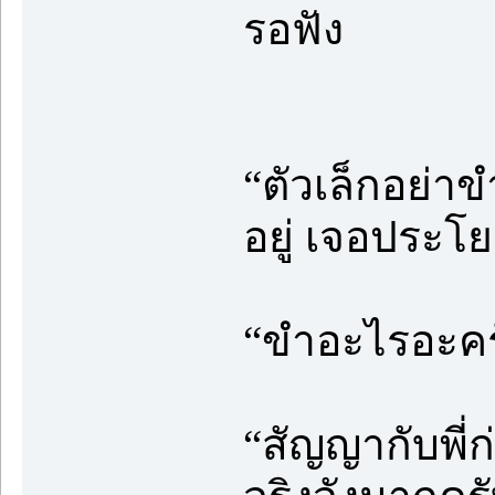
รอฟัง
“ตัวเล็กอย่าข
อยู่ เจอประโย
“ขำอะไรอะครั
“สัญญากับพี่ก