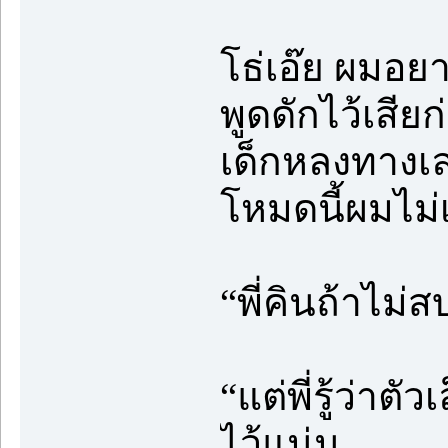
โธ่เอ๊ย ผมอย
พูดดักไว้เสียก
เด็กหลงทางเ
โหมดนี้ผมไม่
“พี่คินถ้าไม่
“แต่พี่รู้ว่า
ไว้แน่น