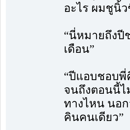
อะไร ผมชูนิ้ว
“นี่หมายถึงปีช
เดือน”
“ปีแอบชอบพี่ค
จนถึงตอนนี้ไ
ทางไหน นอกจ
คินคนเดียว”