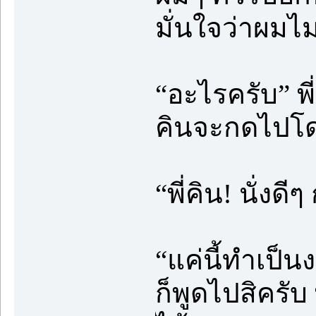
มั่นใจว่าผมไม
“อะไรครับ” พ
คินจะกดไปโ
“พี่คิน! นั่งดี
“แค่นี้ทำเป็นง
ก็พูดไปสิครับ พ