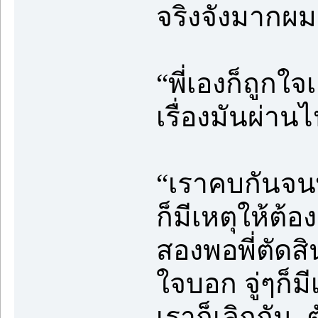
จริงจังมากผม
“พี่เองก็ถูก
เรื่องมันผ่า
“เราคบกันจนพี
ก็มีเหตุให้ต้
สองพอพี่ตัดสิ
ใจบอก จู่ๆก็ม
เราก็เลิกกัน ต