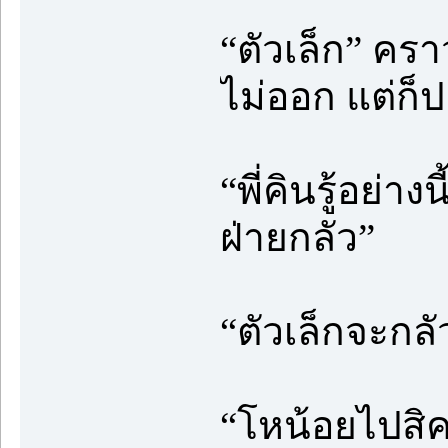
“ตัวเล็ก” คร
ไม่ออก แต่ก็
“พี่คินรู้อย่า
ฝ่ายกลัว”
“ตัวเล็กจะกล
“โหน้อยไปสิค