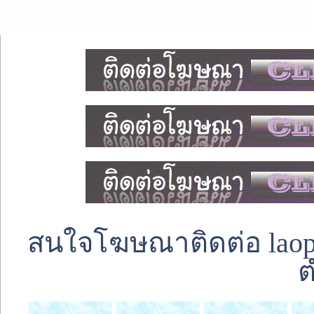
สนใจโฆษณาติดต่อ laoped
ต