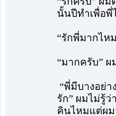
“รักครับ” ผมต
นั้นปีทำเพื่อ
“รักพี่มากไห
“มากครับ” ผม
“พี่มีบางอย่าง
รัก” ผมไม่รู้ว
คินไหมแต่ผม