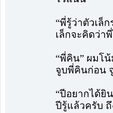
“พี่รู้ว่าตัวเล
เล็กจะคิดว่าพี
“พี่คิน” ผม
จูบพี่คินก่อน 
“ปีอยากได้ยินเ
ปีรู้แล้วครับ