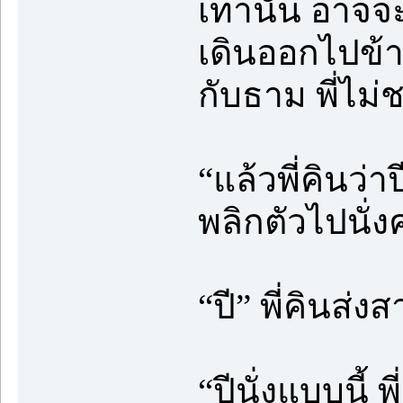
เท่านั้น อาจจะ
เดินออกไปข้
กับธาม พี่ไม
“แล้วพี่คินว่า
พลิกตัวไปนั่ง
“ปี” พี่คินส่
“ปีนั่งแบบนี้