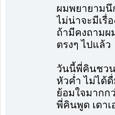
ผมพยายามนึกท
ไม่น่าจะมีเรื่
ถ้ามีคงถามผ
ตรงๆ ไปแล้ว
วันนี้พี่คินชว
หัวค่ำ ไม่ได้
ย้อมใจมากกว
พี่คินพูด เดา