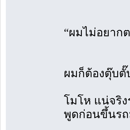
“ผมไม่อยากต
ผมก็ต้องตุ๊บต
โมโห แน่จริง
พูดก่อนขึ้น