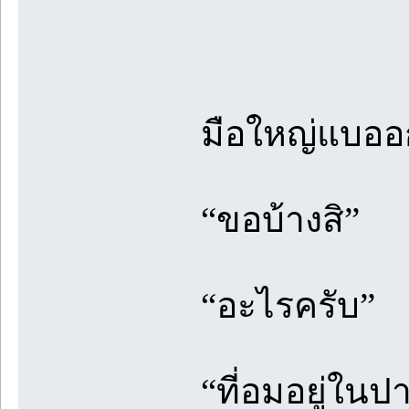
มือใหญ่แบอ
“ขอบ้างสิ”
“อะไรครับ”
“ที่อมอยู่ในป