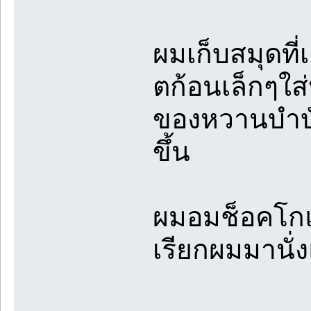
ผมเก็บสมุดที
ตก้อนเล็กๆใส
ของหวานบำบัด
ขึ้น
ผมอมช็อคโกแ
เรียกผมมานั่ง