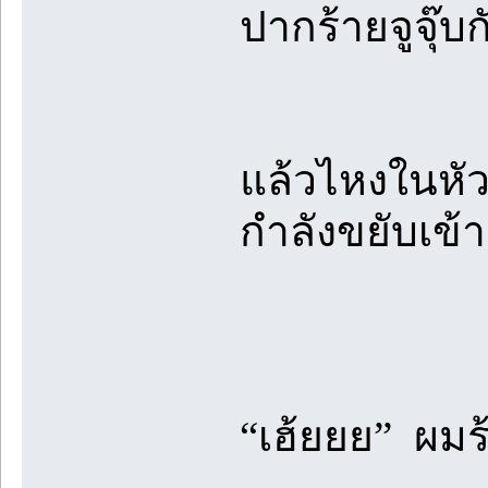
ปากร้ายจูจุ๊
แล้วไหงในหั
กำลังขยับเข้
“เฮ้ยยย” ผมร