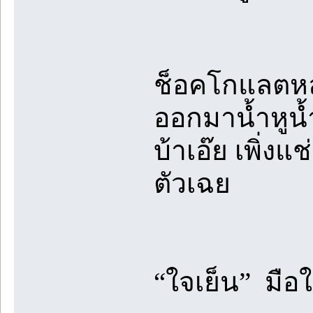
ช็อคโกแลตห
ออกมาน้ำหูน
บ้าเอ๊ย เพิ่
ตัวเฉย
“ใจเย็น” มือ