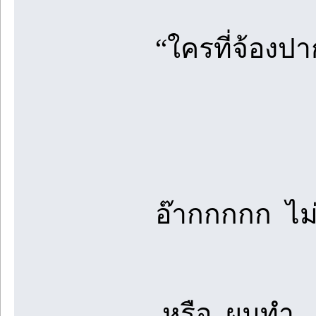
“ใครที่จ้องป
อ๊ากกกกก ไม
หรือ..ผมทำ