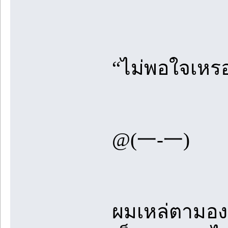
“ไม่พอใจเหร
@(一-一)
ผมเหล่ตามอง 