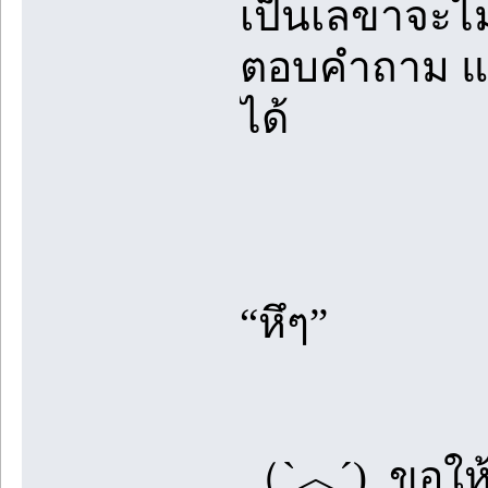
เป็นเลขาจะไ
ตอบคำถาม แต
ได้
“หึๆ”
（ˋ︿ˊ) ขอให