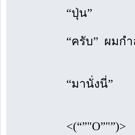
“ปุ่น”
“ครับ” ผมกำล
“มานั่งนี่”
<(“”"O”"”)>