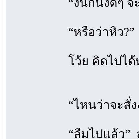
“งั้นก็นั่งดี
“หรือว่าหิว?”
โว้ย คิดไปได้ทุ
“ไหนว่าจะสั่
“ลืมไปแล้ว” สั