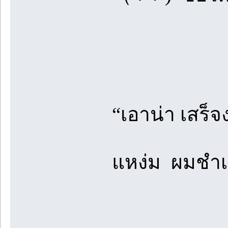
“เอาน่า เสร
แหง่ม ผมชำเ