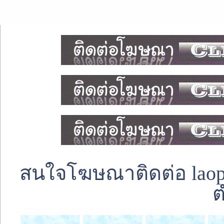
สนใจโฆษณาติดต่อ laoped
ต