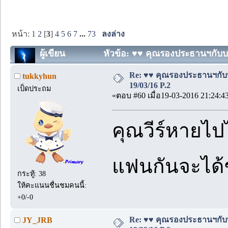
หน้า:
1
2
[
3
]
4
5
6
7
...
73
ลงล่าง
ผู้เขียน
หัวข้อ: ♥♥ คุณรองประธานฯกับบอด
Re: ♥♥ คุณรองประธานฯกับบอด
tukkyhun
19/03/16 P.2
เป็ดประถม
«ตอบ #60 เมื่อ19-03-2016 21:24:4
คุณวีร์หายไปไ
แฟนกันจะได้ช
กระทู้: 38
ให้คะแนนชื่นชมคนนี้:
+0/-0
Re: ♥♥ คุณรองประธานฯกับบอด
JY_JRB