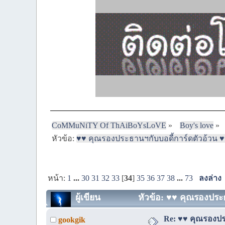
CoMMuNiTY Of ThAiBoYsLoVE
»
Boy's love
»
หัวข้อ:
♥♥ คุณรองประธานฯกับบอดี้การ์ดตัวอ้วน ♥♥
หน้า:
1
...
30
31
32
33
[
34
]
35
36
37
38
...
73
ลงล่าง
ผู้เขียน
หัวข้อ: ♥♥ คุณรองประธ
Re: ♥♥ คุณรองประ
gookgik