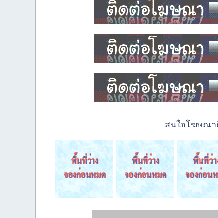
สนใจโฆษณาติด