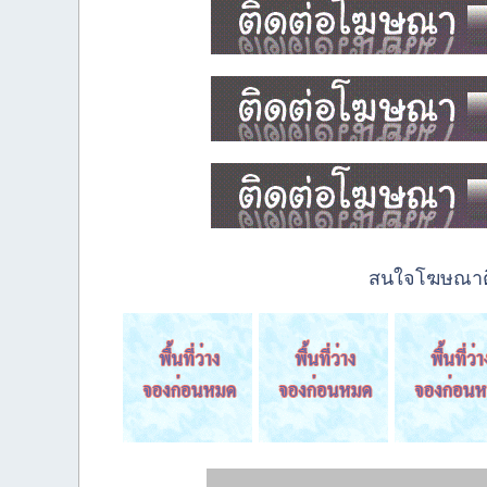
สนใจโฆษณาติด