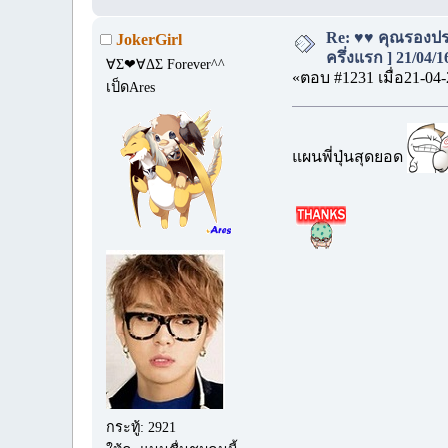
Re: ♥♥ คุณรองประ
JokerGirl
ครึ่งแรก ] 21/04/
∀Σ❤∀ΔΣ Forever^^
«ตอบ #1231 เมื่อ21-04-
เป็ดAres
แผนพี่ปุ่นสุดยอด
กระทู้: 2921