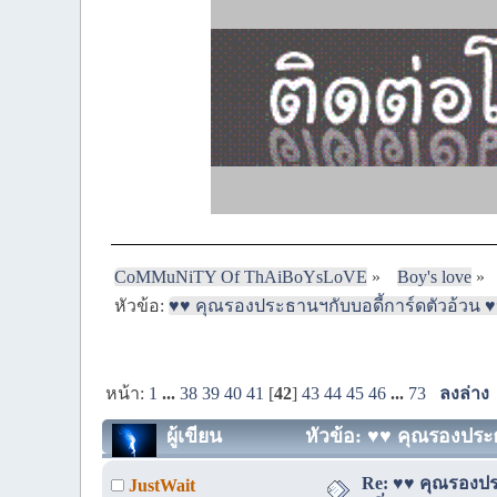
CoMMuNiTY Of ThAiBoYsLoVE
»
Boy's love
»
หัวข้อ:
♥♥ คุณรองประธานฯกับบอดี้การ์ดตัวอ้วน ♥♥
หน้า:
1
...
38
39
40
41
[
42
]
43
44
45
46
...
73
ลงล่าง
ผู้เขียน
หัวข้อ: ♥♥ คุณรองประธ
Re: ♥♥ คุณรองประ
JustWait