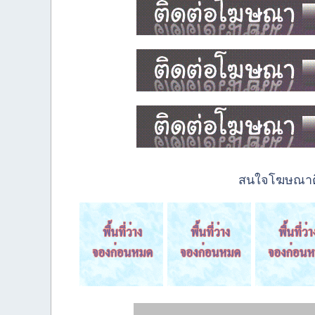
สนใจโฆษณาติด