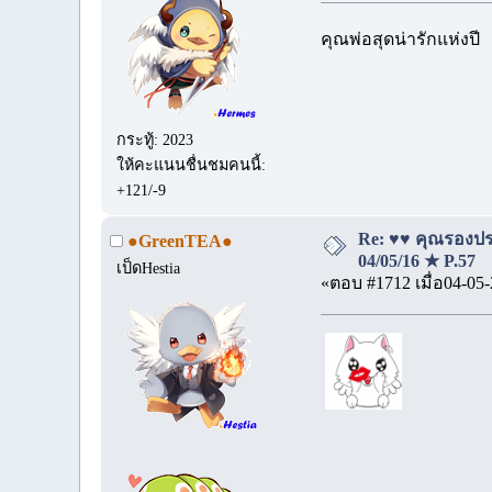
คุณพ่อสุดน่ารักแห่งปี
กระทู้: 2023
ให้คะแนนชื่นชมคนนี้:
+121/-9
Re: ♥♥ คุณรองประ
●GreenTEA●
04/05/16 ★ P.57
เป็ดHestia
«ตอบ #1712 เมื่อ04-05-