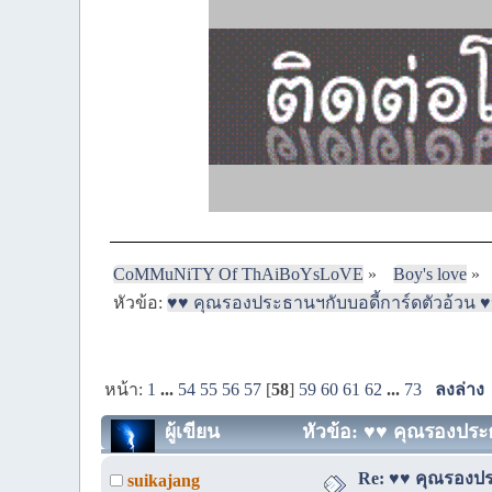
CoMMuNiTY Of ThAiBoYsLoVE
»
Boy's love
»
หัวข้อ:
♥♥ คุณรองประธานฯกับบอดี้การ์ดตัวอ้วน ♥♥
หน้า:
1
...
54
55
56
57
[
58
]
59
60
61
62
...
73
ลงล่าง
ผู้เขียน
หัวข้อ: ♥♥ คุณรองประธ
Re: ♥♥ คุณรองประ
suikajang