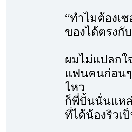
“ทำไมต้องเซอร
ของได้ตรงกับที
ผมไม่แปลกใจเล
แฟนคนก่อนๆ หา
ไหว
ก็พี่ปั้นนั่นแ
ที่ได้น้องริว