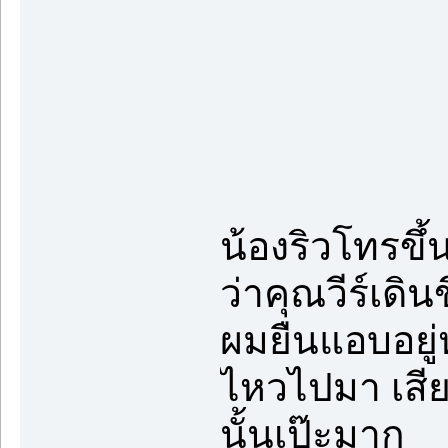
น้องริวโทรขึ้
ว่าคุณวีร์เดิน
ผมยืนแอบอยู่ห
ไหวไปมา เสี
นั้นเป๊ะมาก