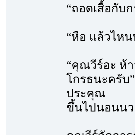
“ถอดเสื้อกับ
“หือ แล้วไหนบอ
“คุณวีร์อะ ห
โกรธนะครับ” ต
ประคุณ
ขึ้นไปนอนนวด