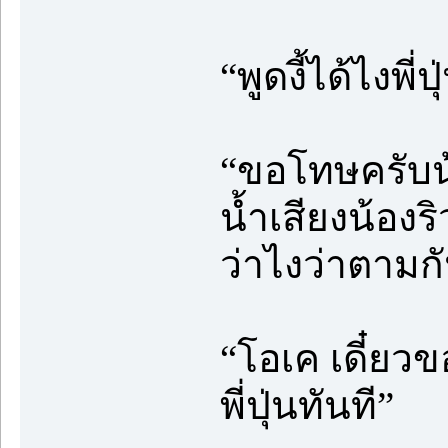
“พูดงี้ได้ไงพ
“ขอโทษครับน้
น้ำเสียงน้อง
ว่าไงว่าตามก
“โอเค เดี๋ยว
พี่ปุ่นทันที”