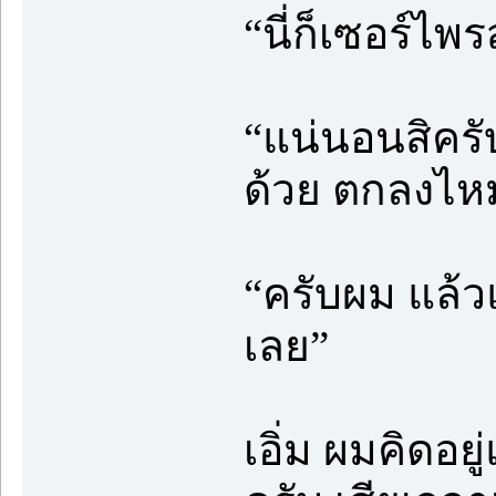
“นี่ก็เซอร์ไพ
“แน่นอนสิครั
ด้วย ตกลงไห
“ครับผม แล้วแต
เลย”
เอิ่ม ผมคิดอย