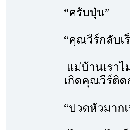
“ครับปุ่น”
“คุณวีร์กลับเ
แม่บ้านเราไม่
เกิดคุณวีร์ติ
“ปวดหัวมากเหร