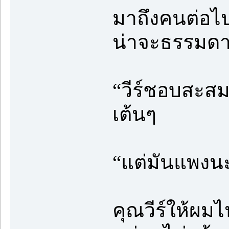
มาถึงคนต่อไ
น่าจะธรรมดาท
“วีร์ชอบสะสม
เต้นๆ
“แต่มันแพงนะป
คุณวีร์ให้ผมไ