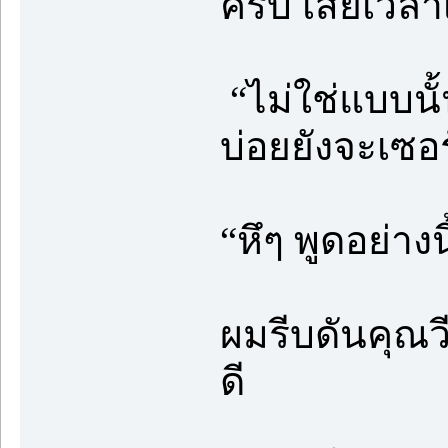
ครับ เสียเวลา
“ไม่ใช่แบบนั้
บ่อยยังจะเซอ
“หึๆ พูดอย่างนี
ผมรีบดันคุณวี
ดี