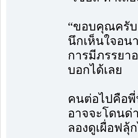
“ขอบคุณครับ
นึกเห็นใจอน
การมีภรรยาอย
บอกได้เลย
คนต่อไปคือพี
อาจจะโดนด่าด
ลองดูเผื่อฟลุ้