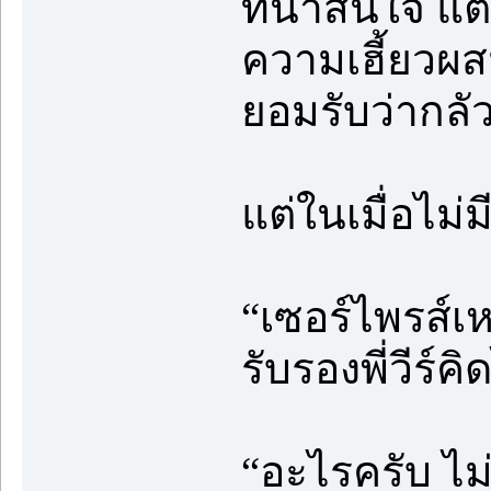
ที่น่าสนใจ แ
ความเฮี้ยวผสม
ยอมรับว่ากลั
แต่ในเมื่อไม่
“เซอร์ไพรส์เห
รับรองพี่วีร์ค
“อะไรครับ ไม