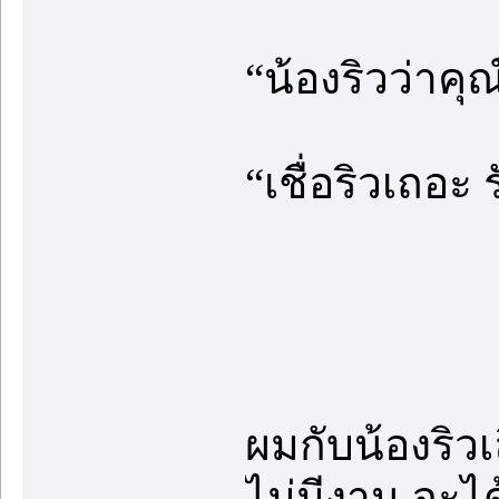
“น้องริวว่าคุ
“เชื่อริวเถอะ 
ผมกับน้องริวเล
ไม่มีงาน จะได้