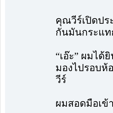
คุณวีร์เปิดปร
กันมันกระแท
“เอ๊ะ” ผมได้
มองไปรอบห้อง
วีร์
ผมสอดมือเข้า