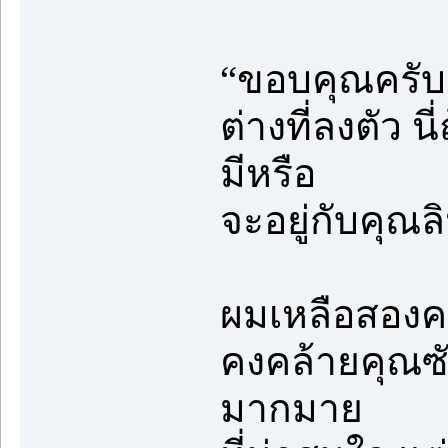
“ขอบคุณครับค
ต่างที่ลงตัว 
มีหรือ
จะอยู่กับคุณล
ผมเหลือสองคนส
คงคล้ายคุณซั
มากมาย