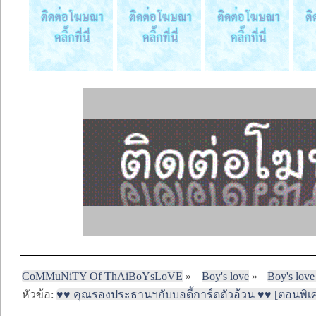
CoMMuNiTY Of ThAiBoYsLoVE
»
Boy's love
»
Boy's love
หัวข้อ:
♥♥ คุณรองประธานฯกับบอดี้การ์ดตัวอ้วน ♥♥ [ตอนพิเศ