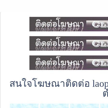
สนใจโฆษณาติดต่อ laoped
ต