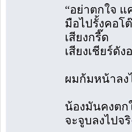
“อย่าตกใจ แค
มือไปรั้งคอโต
เสียงกรี๊ด
เสียงเชียร์ดั
ผมก้มหน้าลงไป
น้องมันคงตกใจ
จะจูบลงไปจริ