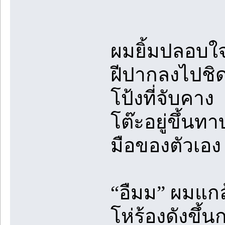
ผมยิ้มปลอบใจใ
ฝีปากลงไปชิด
โป้งที่จับคาง
โต๊ะอยู่ขึ้น
มือของตัวเอง
“อืมม” ผมแก
โห่ร้องดังขึ้