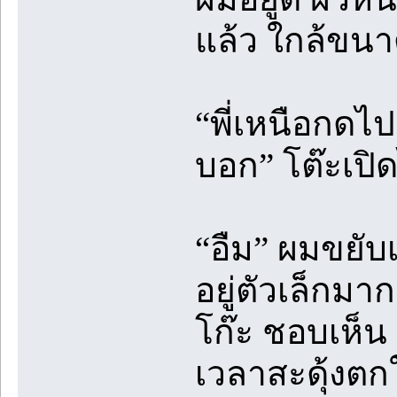
แล้ว ใกล้ขนาดน
“พี่เหนือกดไ
บอก” โต๊ะเปิ
“อืม” ผมขยับเ
อยู่ตัวเล็กม
โก๊ะ ชอบเห็น
เวลาสะดุ้งตก