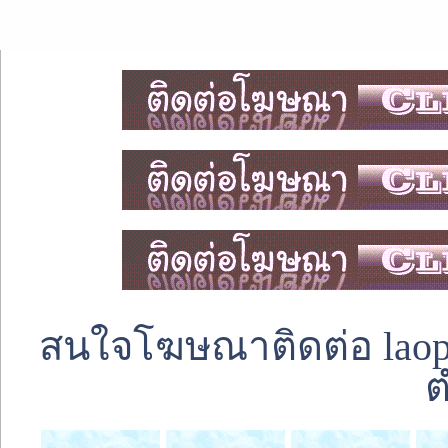
สนใจโฆษณาติดต่อ laoped
ต