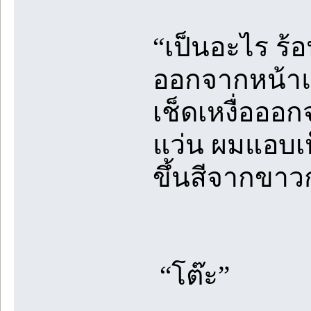
“เป็นอะไร ร้
ออกจากหน้าแว
เช็ดเหงื่อออ
แว่น ผมแอบเ
ขึ้นสีจากขาวก
“โต๊ะ”