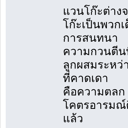
แวนโก๊ะต่างจ
โก๊ะเป็นพวกเด
การสนทนา
ความกวนตีนที
ลูกผสมระหว่าง
ที่คาดเดา
คือความตลก แ
โคตรอารมณ์ดี
แล้ว