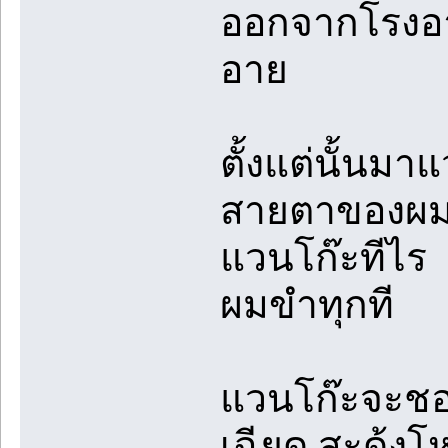
ออกจากโรงอา
อาย
ตั้งแต่นั้นม
สายตาของผม 
แวนโก๊ะทีไร
ผมขำทุกที
แวนโก๊ะจะชอบ
เฉียด สะดุ้ง