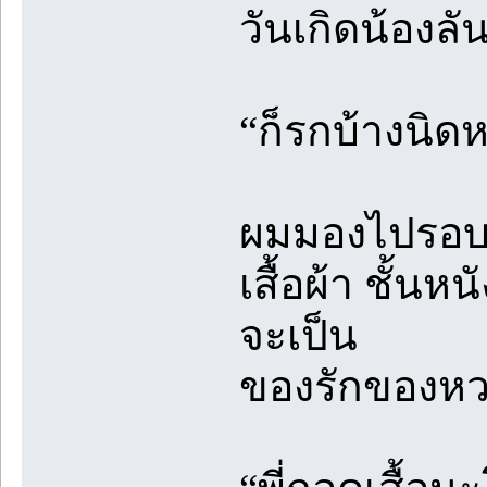
วันเกิดน้องลั
“ก็รกบ้างนิด
ผมมองไปรอบๆ ห
เสื้อผ้า ชั้นห
จะเป็น
ของรักของหว