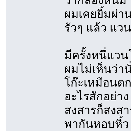
ว่ากล้องหัน
ผมเคยยิ้มผ่า
รัวๆ แล้ว แว
มีครั้งหนึ่แ
ผมไม่เห็นว่า
โก๊ะเหมือนต
อะไรสักอย่าง 
สงสารก็สงสาร 
พากันหอบหิ้ว