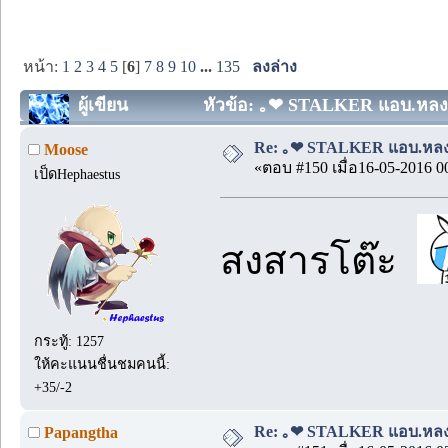
หน้า:
1
2
3
4
5
[
6
]
7
8
9
10
...
135
ลงล่าง
ผู้เขียน
หัวข้อ: ｡❤ STALKER แอบ.หลง.รั
Re: ｡❤ STALKER แอบ.หลง.รั
Moose
«ตอบ #150 เมื่อ16-05-2016 0
เป็ดHephaestus
สงสารโต๊ะ
กระทู้: 1257
ให้คะแนนชื่นชมคนนี้:
+35/-2
Re: ｡❤ STALKER แอบ.หลง.รั
Papangtha