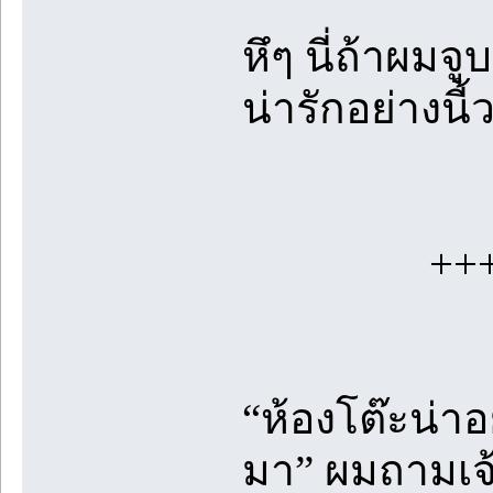
หึๆ นี่ถ้าผม
น่ารักอย่างนี้
+++++++
“ห้องโต๊ะน่าอ
มา” ผมถามเจ้