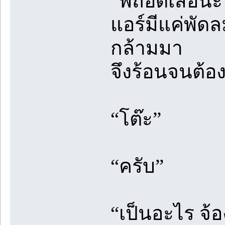
“พี่ถอดเสื้อน
แอร์มีแค่พัดล
กล้ามมา
จึงร้อนจนต้
“โต๊ะ”
“ครับ”
“เป็นอะไร จ้อ