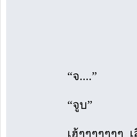
++++++
“จ....”
“จูบ”
เฮ้ๆๆๆๆๆๆๆ เสี