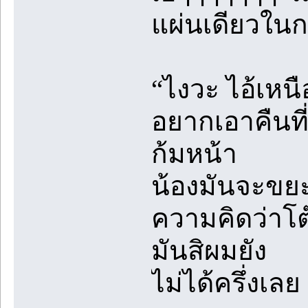
แผ่นเดียวในก
“ไงวะ ไอ้เหน
อยากเอาคืนที่
ก้มหน้า
น้องมันจะขยะแ
ความคิดว่าโต๊
มันสิผมยัง
ไม่ได้ครึ่งเลย