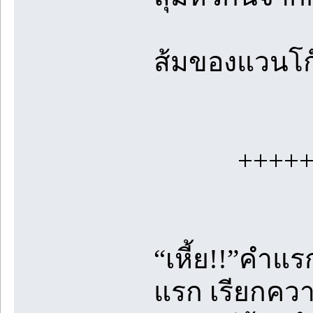
ส้มของแวนโก๊
++++++++
“เหี้ย!!”คำแ
แรก เรียกคว