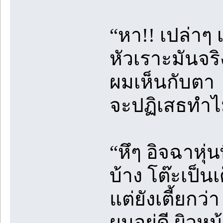
“หา!! เปล่าๆ 
หัวเราะมันจร
ผมเห็นกับตา
จะปฏิเสธทำ
“หึๆ อิจฉาหุ
บ้าง โต๊ะเป็น
แต่ยังเตี้ยกว่า
ผมอยู่ดี ผิวห