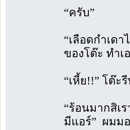
“ครับ”
“เลือดกำเดา
ของโต๊ะ ทำเ
“เหี้ย!!” โต๊ะ
“ร้อนมากสิเรา 
มีแอร์” ผมมอ