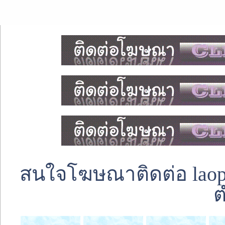
สนใจโฆษณาติดต่อ laoped
ต