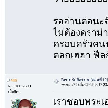
รออ่านต่อนะจ
ไม่ต้องดราม่า
ครอบครัวคนน
ตลกเฮฮา ฟีลก
Re: ►รักอิสระ◄ [ตอนที่ 10]
4life
«ตอบ #71 เมื่อ05-02-2017 23:
R.I.P KT 5-5-13
เป็ดHera
เราชอบพระเอก