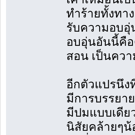
ทำร้ายทั้งทา
รับความอบอุ่
อบอุ่นอันนี้ค
สอน เป็นความร
อีกตัวแปรนึงที
มีการบรรยายว
มีปมแบบเดียว
นิสัยคล้ายๆน