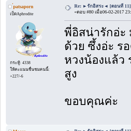
Re: ►รักอิสระ◄ [ตอนที่ 11]
่patsaporn
«ตอบ #80 เมื่อ06-02-2017 23:
เป็ดAphrodite
พี่อิสน่ารักอ
ด้วย ซึ้งอ่ะ 
หวงน้องแล้ว ร
กระทู้: 4338
ให้คะแนนชื่นชมคนนี้:
สูง
+227/-6
ขอบคุณค่ะ