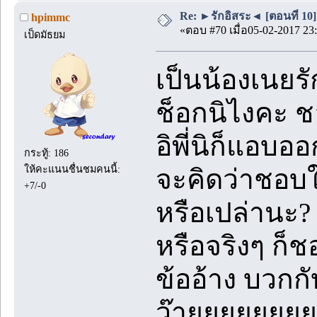
Re: ►รักอิสระ◄ [ตอนที่ 10]
hpimmc
«ตอบ #70 เมื่อ05-02-2017 23:
เป็ดมัธยม
เป็นน้องเนยรั
ช็อกนิไงคะ ช
อิพี่นิก็แอบอ
กระทู้: 186
ให้คะแนนชื่นชมคนนี้:
จะคิดว่าชอบ
+7/-0
หรือเปล่านะ?
หรือจริงๆ ก็
ข้ออ้าง บวกก
ว๊ายยยยยยย