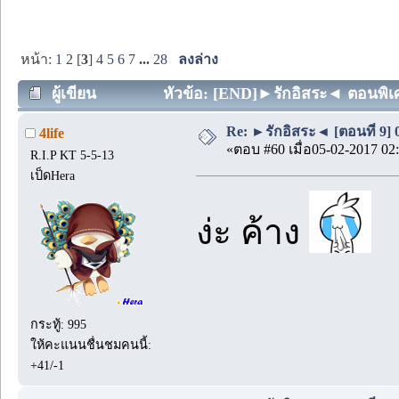
หน้า:
1
2
[
3
]
4
5
6
7
...
28
ลงล่าง
ผู้เขียน
หัวข้อ: [END]►รักอิสระ◄ ตอนพิเศษ 
Re: ►รักอิสระ◄ [ตอนที่ 9] 
4life
«ตอบ #60 เมื่อ05-02-2017 02:
R.I.P KT 5-5-13
เป็ดHera
ง่ะ ค้าง
กระทู้: 995
ให้คะแนนชื่นชมคนนี้:
+41/-1