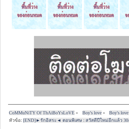
CoMMuNiTY Of ThAiBoYsLoVE
»
Boy's love
»
Boy's love
หัวข้อ:
[END]►รักอิสระ◄ ตอนพิเศษ : สวัสดีปีใหม่อีกแล้ว 30