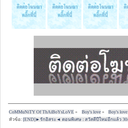
CoMMuNiTY Of ThAiBoYsLoVE
»
Boy's love
»
Boy's love
หัวข้อ:
[END]►รักอิสระ◄ ตอนพิเศษ : สวัสดีปีใหม่อีกแล้ว 30