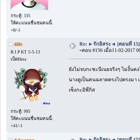
กระทู้: 335
ให้คะแนนชื่นชมคนนี้:
+8/-1
Re: ►รักอิสระ◄ [ตอนที่ 15]
4life
«ตอบ #156 เมื่อ11-02-2017 0
R.I.P KT 5-5-13
เป็ดHera
ยังไม่จบกะชะนีเนยจริงๆ ไม่งั้นคง
นางดูเป็นคนฉลาดตรงไปตรงมา เเ
เซ็งกะอิพี่กิส
กระทู้: 995
ให้คะแนนชื่นชมคนนี้:
+41/-1
Re: ►รักอิสระ◄ [ตอนที่ 15]