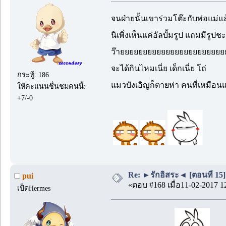
จนฝ่ายนั้นเขาร่วมโต๊ะกับพ่อแม่แล
นิเพิ่งเห็นแค่อัลบั้มรูป แถมมีรูปชะ
ว๊ายยยยยยยยยยยยยยยยยยยยยยย
จะได้กินไหมเนี่ย เด็กเนี่ย โถ่
กระทู้: 186
แมวบังเอิญก็ตายห่า คนที่เหมือ
ให้คะแนนชื่นชมคนนี้:
+7/-0
Re: ►รักอิสระ◄ [ตอนที่ 15]
pui
«ตอบ #168 เมื่อ11-02-2017 1
เป็ดHermes