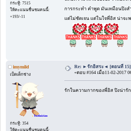
กระทู้: 7515
การกระทำ คำพูด มันเหมือนปิงส
ให้คะแนนชื่นชมคนนี้:
+193/-11
แต่ไม่ชัดเจน แต่ในใจพี่อิส น่าจะ
Re: ►รักอิสระ◄ [ตอนที่ 15]
imymild
«ตอบ #164 เมื่อ11-02-2017 0
เป็ดเด็กช่าง
รักในความกากของพี่อิส ปิงน่ารั
กระทู้: 354
ให้คะแนนชื่นชมคนนี้: