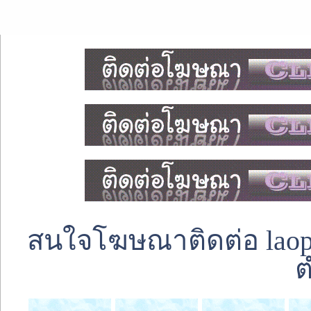
สนใจโฆษณาติดต่อ laoped
ต