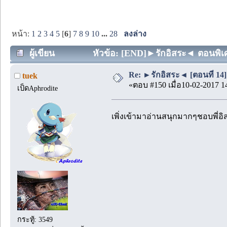
หน้า:
1
2
3
4
5
[
6
]
7
8
9
10
...
28
ลงล่าง
ผู้เขียน
หัวข้อ: [END]►รักอิสระ◄ ตอนพิเศษ 
Re: ►รักอิสระ◄ [ตอนที่ 14]
tuek
«ตอบ #150 เมื่อ10-02-2017 1
เป็ดAphrodite
เพิ่งเข้ามาอ่านสนุกมากๆชอบพี่อิ
กระทู้: 3549