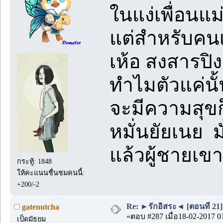
ในแง่เพื่อนแ
แต่สำหรับคนเ
เห้อ สงสารปิง
ทำไมตัวแค่นั
จะมีความสุข
หมั่นยัยเนย ม
แล้วผู้ชายเ
กระทู้: 1848
ให้คะแนนชื่นชมคนนี้:
+200/-2
Re: ►รักอิสระ◄ [ตอนที่ 21]
gatenutcha
«ตอบ #287 เมื่อ18-02-2017 0
เป็ดมัธยม