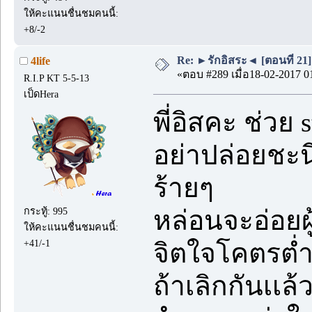
ให้คะแนนชื่นชมคนนี้:
+8/-2
Re: ►รักอิสระ◄ [ตอนที่ 21]
4life
«ตอบ #289 เมื่อ18-02-2017 0
R.I.P KT 5-5-13
เป็ดHera
พี่อิสคะ ช่ว
อย่าปล่อยชะนี
ร้ายๆ
กระทู้: 995
หล่อนจะอ่อยผ
ให้คะแนนชื่นชมคนนี้:
+41/-1
จิตใจโคตรต่
ถ้าเลิกกันเเล้