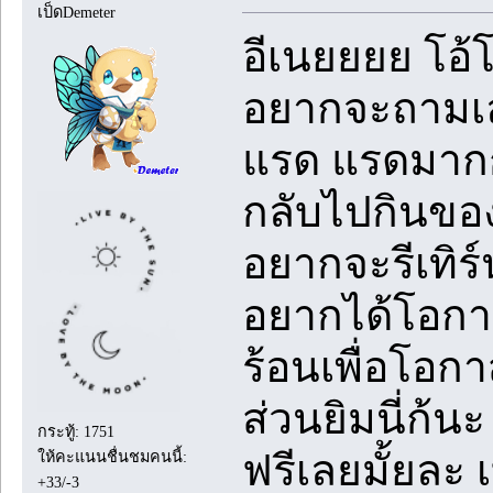
เป็ดDemeter
อีเนยยยย โอ้
อยากจะถามเล
แรด แรดมากกก
กลับไปกินของ
อยากจะรีเทิร
อยากได้โอกาส
ร้อนเพื่อโอกา
ส่วนยิมนี่ก้น
กระทู้: 1751
ฟรีเลยมั้ยละ 
ให้คะแนนชื่นชมคนนี้:
+33/-3