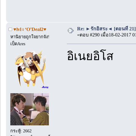
Re: ►รักอิสระ◄ [ตอนที่ 21]
♥lvl♀‘O’Deal2♥
«ตอบ #290 เมื่อ18-02-2017 0
หานิยายถูกใจยากจัง!
เป็ดAres
อิเนยอิโส
กระทู้: 2662