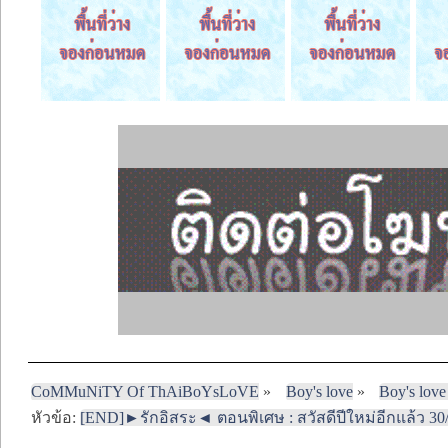
CoMMuNiTY Of ThAiBoYsLoVE
»
Boy's love
»
Boy's love
หัวข้อ:
[END]►รักอิสระ◄ ตอนพิเศษ : สวัสดีปีใหม่อีกแล้ว 30