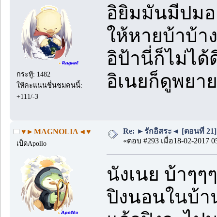
อิยิมมันมีป
ให้หายบ้าบ้า
อิป้านี่ก็ไม่ได้
กระทู้: 1482
อิเนยก็ดูพยา
ให้คะแนนชื่นชมคนนี้:
+111/-3
Re: ►รักอิสระ◄ [ตอนที่ 21]
♥►MAGNOLIA◄♥
«ตอบ #293 เมื่อ18-02-2017 0
เป็ดApollo
นังเนย บ้าๆ
ปิงนอนในบ้าน