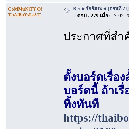
Re: ►รักอิสระ◄ [ตอนที่ 21]
CoMMuNiTY Of
ThAiBoYsLoVE
«
ตอบ #279 เมื่อ:
17-02-20
ประกาศที่สำ
ตั้งบอร์ดเรื่อ
บอร์ดนี้ ถ้า
ทิ้งทันที
https://thai