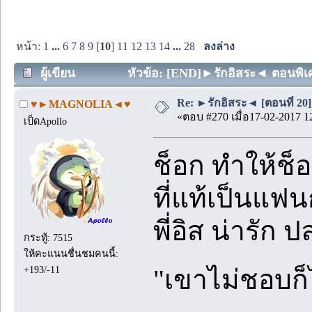
หน้า:
1
...
6
7
8
9
[
10
]
11
12
13
14
...
28
ลงล่าง
ผู้เขียน
หัวข้อ: [END]►รักอิสระ◄ ตอนพิเศษ 
Re: ►รักอิสระ◄ [ตอนที่ 20]
♥►MAGNOLIA◄♥
«ตอบ #270 เมื่อ17-02-2017 1
เป็ดApollo
ช็อก ทำให้ช็อก
ที่แท้เป็นแฟนก
พี่อิส น่ารัก 
กระทู้: 7515
ให้คะแนนชื่นชมคนนี้:
+193/-11
"เขาไม่ชอบก็ไ