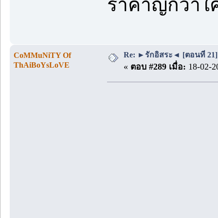
รำคาญกว่าใค
Re: ►รักอิสระ◄ [ตอนที่ 21]
CoMMuNiTY Of
ThAiBoYsLoVE
«
ตอบ #289 เมื่อ:
18-02-20