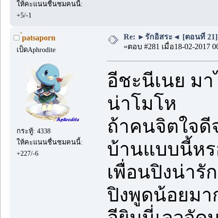
ให้คะแนนชื่นชมคนนี้:
+5/-1
Re: ►รักอิสระ◄ [ตอนที่ 21]
่patsaporn
«ตอบ #281 เมื่อ18-02-2017 0
เป็ดAphrodite
อีชะนีเนย มาไ
น่าโมโห
ถ้าคนจิตใจดี
กระทู้: 4338
ให้คะแนนชื่นชมคนนี้:
บ้านแบบนี้หร
+227/-6
เพื่อนปิงน่า
ปิงพูดน้อยมาก
อียิมนี่เลวจัด