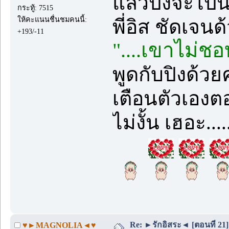
แล้วปิงจะไปนอ
กระทู้: 7515
ให้คะแนนชื่นชมคนนี้:
พี่อิส ชัดเจนด
+193/-11
"....เขาไม่ชอบ
พูดกับปิงด้วย
เตือนตัวเองต
ไม่งั้น เฮอะ..
Re: ►รักอิสระ◄ [ตอนที่ 21]
♥►MAGNOLIA◄♥