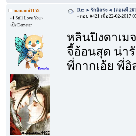
Re: ►รักอิสระ◄ [ตอนที่ 26]
manami1155
«ตอบ #421 เมื่อ22-02-2017 0
~I Still Love You~
เป็ดDemeter
หลินปิงดาเ
จี้อ้อนสุด น่าร
พี่กากเอ้ย พี่