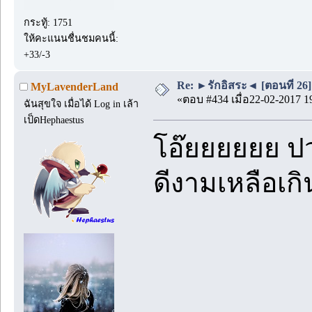
กระทู้: 1751
ให้คะแนนชื่นชมคนนี้:
+33/-3
Re: ►รักอิสระ◄ [ตอนที่ 26]
MyLavenderLand
«ตอบ #434 เมื่อ22-02-2017 1
ฉันสุขใจ เมื่อได้ Log in เล้า
เป็ดHephaestus
โอ๊ยยยยยย ปว
ดีงามเหลือเ