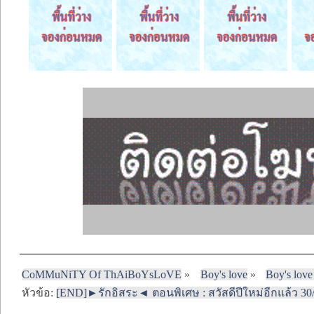
CoMMuNiTY Of ThAiBoYsLoVE
»
Boy's love
»
Boy's love
หัวข้อ:
[END]►รักอิสระ◄ ตอนพิเศษ : สวัสดีปีใหม่อีกแล้ว 30