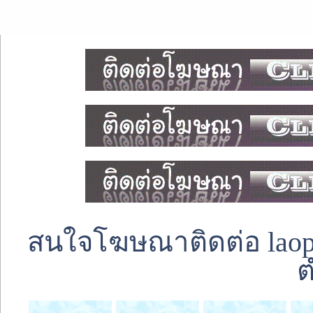
สนใจโฆษณาติดต่อ laoped
ต