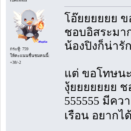
โอ๊ยยยยยย ขอ
ชอบอิสระมาก
น้องปิงก็น่ารั
กระทู้: 759
ให้คะแนนชื่นชมคนนี้:
+38/-2
แต่ ขอโทษนะค
งุ้ยยยยยยย ช
555555 มีควา
เรือน อยากได้