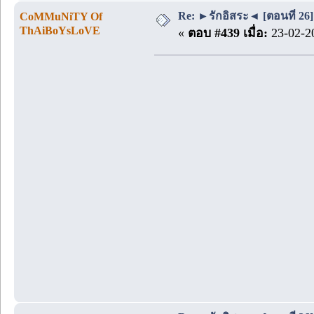
Re: ►รักอิสระ◄ [ตอนที่ 26]
CoMMuNiTY Of
ThAiBoYsLoVE
«
ตอบ #439 เมื่อ:
23-02-20