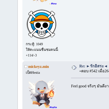
กระทู้: 1049
ให้คะแนนชื่นชมคนนี้:
+114/-3
Re: ►รักอิสระ◄ 
mickeyz.min
«ตอบ #542 เมื่อ26
เป็ดHestia
Feel good จริงๆ มันดีง