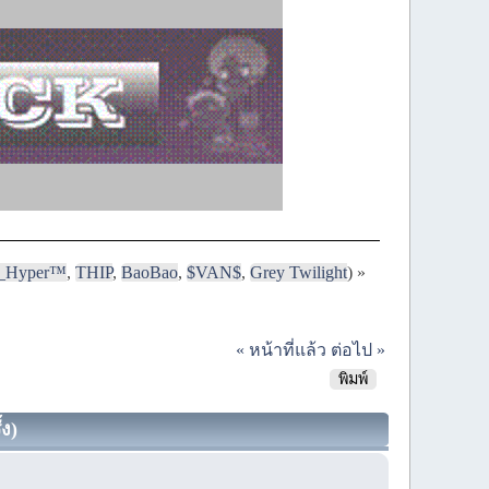
i_Hyper™
,
THIP
,
BaoBao
,
$VAN$
,
Grey Twilight
) »
« หน้าที่แล้ว
ต่อไป »
พิมพ์
้ง)