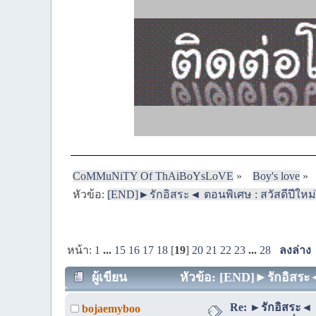
CoMMuNiTY Of ThAiBoYsLoVE
»
Boy's love
»
หัวข้อ:
[END]►รักอิสระ◄ ตอนพิเศษ : สวัสดีปีใหม่อ
หน้า:
1
...
15
16
17
18
[
19
]
20
21
22
23
...
28
ลงล่าง
ผู้เขียน
หัวข้อ: [END]►รักอิสระ◄ 
Re: ►รักอิสระ◄ 
bojaemyboo