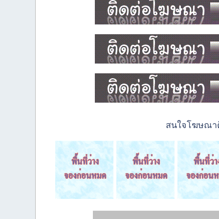
สนใจโฆษณาติด