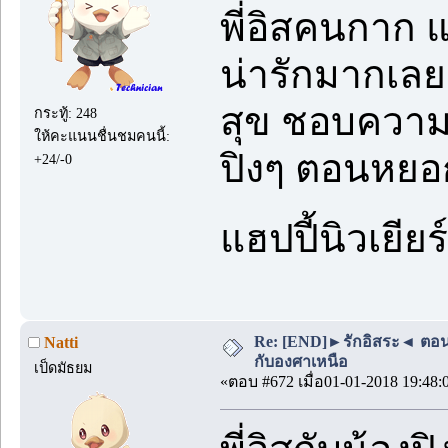
พี่อิสคนกาก 
น่ารักมากเลยค
สุข ชอบความอ
กระทู้: 248
ให้คะแนนชื่นชมคนนี้:
ปิงๆ ตอนหยอก
+24/-0
แฮปปี้นิวเยี
Re: [END]►รักอิสระ◄ ตอนพิเ
Natti
กับองศาเหนือ
เป็ดมัธยม
«ตอบ #672 เมื่อ01-01-2018 19:48: