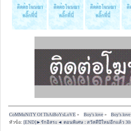
CoMMuNiTY Of ThAiBoYsLoVE
»
Boy's love
»
Boy's love
หัวข้อ:
[END]►รักอิสระ◄ ตอนพิเศษ : สวัสดีปีใหม่อีกแล้ว 30