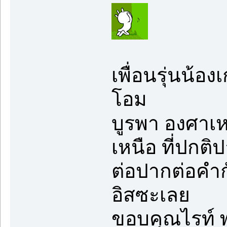
เพื่อนรุ่นน้อง
โอม
บูรพา องศาเห
เหนือ ที่ปกติ
ต่อปากต่อคำกั
อิสซะเลย
ขอบคุณไรท์ 