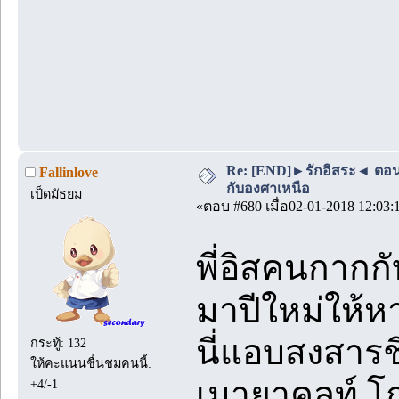
Re: [END]►รักอิสระ◄ ตอนพิเ
Fallinlove
กับองศาเหนือ
เป็ดมัธยม
«ตอบ #680 เมื่อ02-01-2018 12:03:
พี่อิสคนกากกั
มาปีใหม่ให้ห
นี่แอบสงสารช
กระทู้: 132
ให้คะแนนชื่นชมคนนี้:
เมายาคูลท์ โ
+4/-1