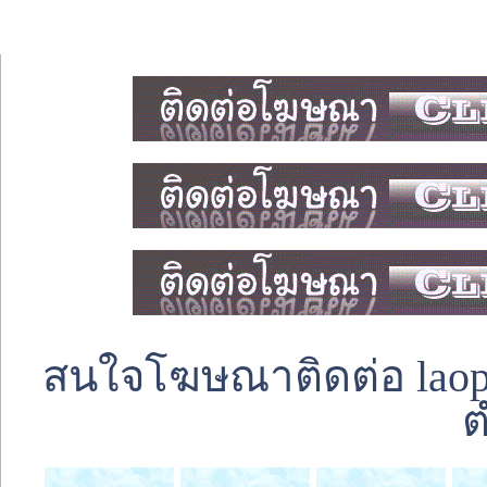
สนใจโฆษณาติดต่อ laoped
ต