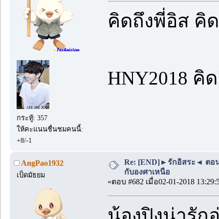
คิดถึงพี่อิส ค
HNY2018 คิด
กระทู้: 357
ให้คะแนนชื่นชมคนนี้:
+8/-1
Re: [END]►รักอิสระ◄ ตอนพิเ
AngPao1932
กับองศาเหนือ
เป็ดมัธยม
«ตอบ #682 เมื่อ02-01-2018 13:29:
น้องปิงน่ารัก