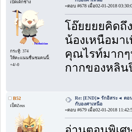
เป็ดเด็กช่าง
«ตอบ #678 เมื่อ02-01-2018 03:30:
โอ๊ยยยยคิดถึ
น้องเหนือมาเ
คุณไรท์มากๆน
กระทู้: 374
ให้คะแนนชื่นชมคนนี้:
กากของหลิน
+4/-0
Re: [END]►รักอิสระ◄ ตอนพิเ
B52
กับองศาเหนือ
เป็ดZeus
«ตอบ #679 เมื่อ02-01-2018 11:42:
อ่านตอนพิเศษแล