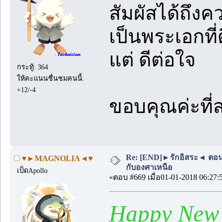
สัมผัสได้ถึงค
เป็นพระเอกที่
แต่ ดีต่อใจ
กระทู้: 364
ให้คะแนนชื่นชมคนนี้:
+12/-4
ขอบคุณค่ะที่สร
Re: [END]►รักอิสระ◄ ตอนพิเ
♥►MAGNOLIA◄♥
กับองศาเหนือ
เป็ดApollo
«ตอบ #669 เมื่อ01-01-2018 06:27:
Happy New 