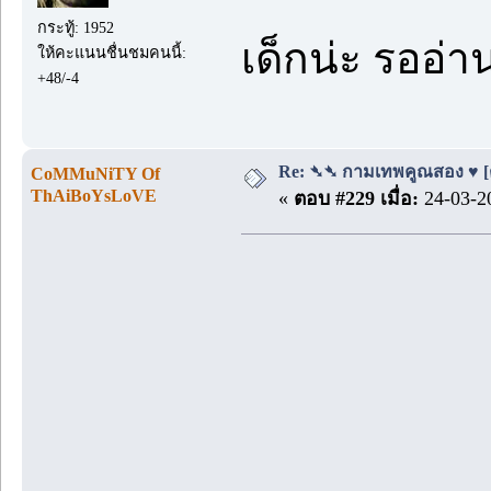
กระทู้: 1952
เด็กน่ะ รออ่
ให้คะแนนชื่นชมคนนี้:
+48/-4
Re: ➴➴ กามเทพคูณสอง ♥ [ตอ
CoMMuNiTY Of
ThAiBoYsLoVE
«
ตอบ #229 เมื่อ:
24-03-20