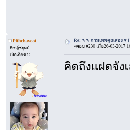
Re: ➴➴ กามเทพคูณสอง ♥ [ตอ
Pithchayoot
«ตอบ #230 เมื่อ26-03-2017 1
พิชญ์ชยุตม์
เป็ดเด็กช่าง
คิดถึงแฝดจัง