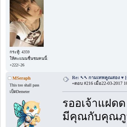
กระทู้: 4359
ให้คะแนนชื่นชมคนนี้:
+222/-26
Re: ➴➴ กามเทพคูณสอง ♥ [ตอ
MSeraph
«ตอบ #216 เมื่อ22-03-2017 1
This too shall pass
เป็ดDemeter
รออเจ้าแฝดด
มีคุณกับคุณภูม