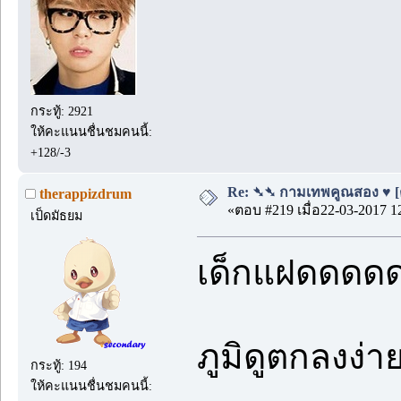
กระทู้: 2921
ให้คะแนนชื่นชมคนนี้:
+128/-3
Re: ➴➴ กามเทพคูณสอง ♥ [ตอ
therappizdrum
«ตอบ #219 เมื่อ22-03-2017 1
เป็ดมัธยม
เด็กแฝดดดดด 
ภูมิดูตกลงง่
กระทู้: 194
ให้คะแนนชื่นชมคนนี้: