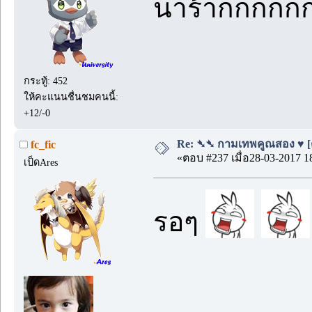
น่าร้ากกกกก
กระทู้: 452
ให้คะแนนชื่นชมคนนี้:
+12/-0
Re: ➴➴ กามเทพคูณสอง ♥ [ตอ
fc_fic
«ตอบ #237 เมื่อ28-03-2017 1
เป็ดAres
รอๆ