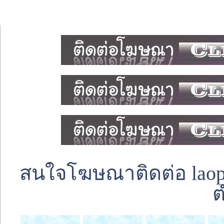
สนใจโฆษณาติดต่อ laoped
ต