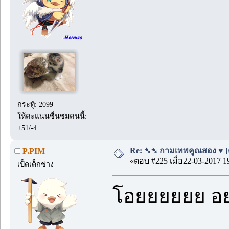
กระทู้: 2099
ให้คะแนนชื่นชมคนนี้:
+51/-4
Re: ➴➴ กามเทพคูณสอง ♥ [ตอ
P.PIM
«ตอบ #225 เมื่อ22-03-2017 1
เป็ดเด็กช่าง
โอยยยยยย อ