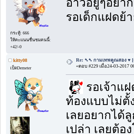
อ่าวอยู่ๆอยา
รอเด็กแฝดย้
กระทู้: 666
ให้คะแนนชื่นชมคนนี้:
+42/-0
Re: ➴➴ กามเทพคูณสอง ♥ [ตอ
kitty08
«ตอบ #229 เมื่อ24-03-2017 0
เป็ดDemeter
รอเจ้าแฝด
ท้องแบบไม่ตั้ง
เลยอยากได้ลู
เปล่า เลยต้อง