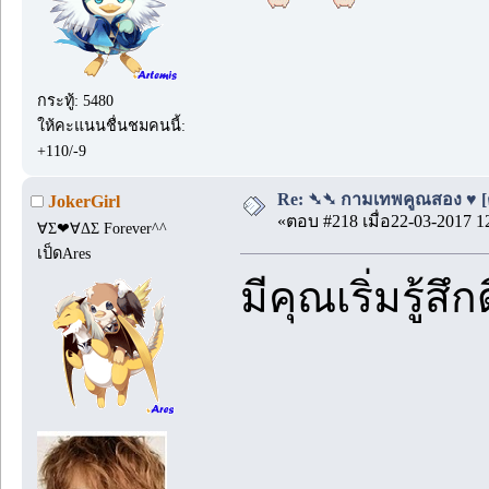
กระทู้: 5480
ให้คะแนนชื่นชมคนนี้:
+110/-9
Re: ➴➴ กามเทพคูณสอง ♥ [ตอ
JokerGirl
«ตอบ #218 เมื่อ22-03-2017 1
∀Σ❤∀ΔΣ Forever^^
เป็ดAres
มีคุณเริ่มรู้สึ