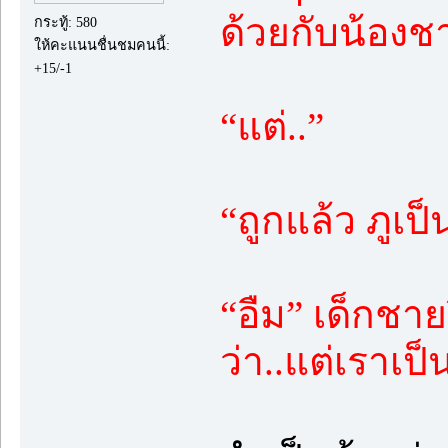
ด้วยกับน้องช
กระทู้: 580
ให้คะแนนชื่นชมคนนี้:
+15/-1
“แต่..”
“ถูกแล้ว ภูเป็น
“อืม” เด็กชา
ว่า..แต่เราเ