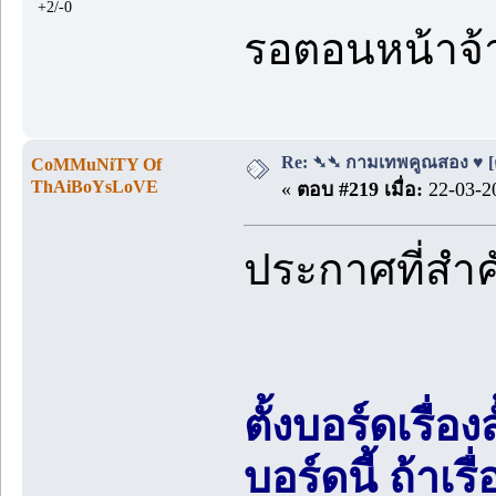
+2/-0
รอตอนหน้าจ้
Re: ➴➴ กามเทพคูณสอง ♥ [ตอ
CoMMuNiTY Of
ThAiBoYsLoVE
«
ตอบ #219 เมื่อ:
22-03-20
ประกาศที่สำ
ตั้งบอร์ดเรื่อ
บอร์ดนี้ ถ้า