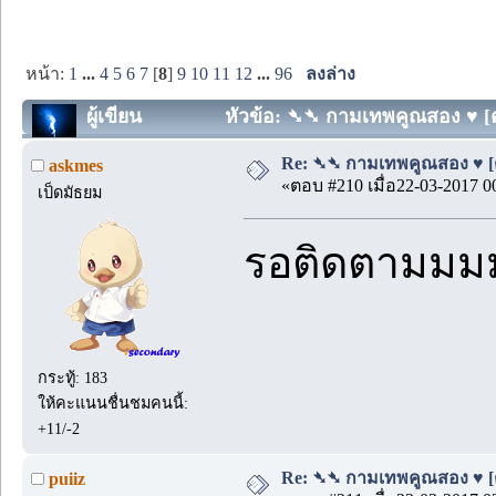
หน้า:
1
...
4
5
6
7
[
8
]
9
10
11
12
...
96
ลงล่าง
ผู้เขียน
หัวข้อ: ➴➴ กามเทพคูณสอง ♥ [ตอน
Re: ➴➴ กามเทพคูณสอง ♥ [ตอ
askmes
«ตอบ #210 เมื่อ22-03-2017 0
เป็ดมัธยม
รอติดตามม
กระทู้: 183
ให้คะแนนชื่นชมคนนี้:
+11/-2
Re: ➴➴ กามเทพคูณสอง ♥ [ตอ
puiiz