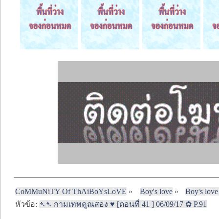
CoMMuNiTY Of ThAiBoYsLoVE
»
Boy's love
»
Boy's love
หัวข้อ:
➴➴ กามเทพคูณสอง ♥ [ตอนที่ 41 ] 06/09/17 ✿ P.91