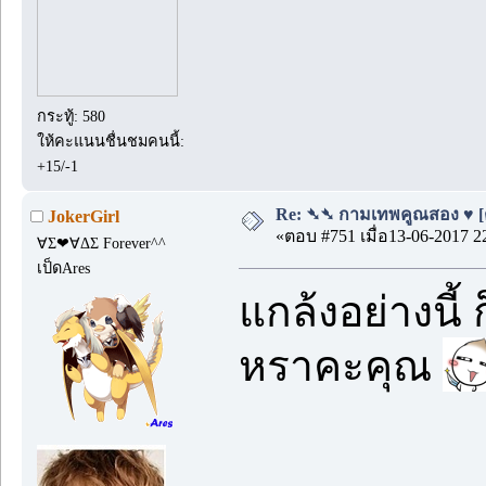
กระทู้: 580
ให้คะแนนชื่นชมคนนี้:
+15/-1
Re: ➴➴ กามเทพคูณสอง ♥ [ตอน
JokerGirl
«ตอบ #751 เมื่อ13-06-2017 2
∀Σ❤∀ΔΣ Forever^^
เป็ดAres
แกล้งอย่างนี้
หราคะคุณ