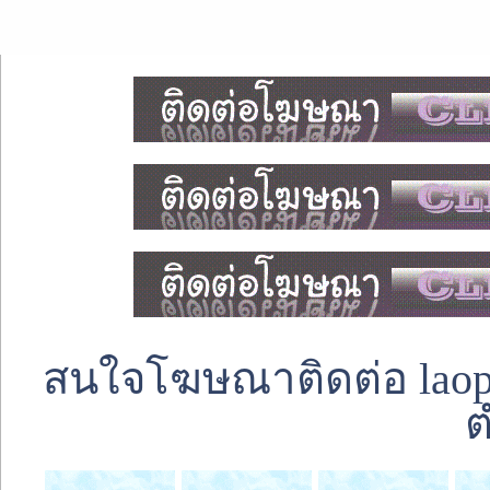
สนใจโฆษณาติดต่อ laoped
ต