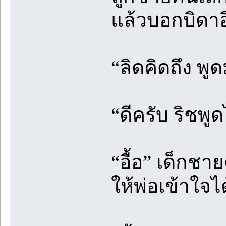
แล้วบอกบิดาอี
“ลิดคิดถึง พู
“ดีครับ ริชพู
“อื้อ” เด็กชา
ให้พ่อเข้าใจได