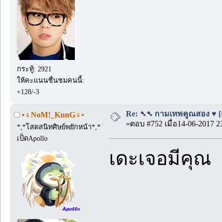
กระทู้: 2921
ให้คะแนนชื่นชมคนนี้:
+128/-3
Re: ➴➴ กามเทพคูณสอง ♥ [ตอน
•♀NoM!_KunG♀•
«ตอบ #752 เมื่อ14-06-2017 2
*,*โสดสนิทศิษย์พยักหน้า*,*
เป็ดApollo
เดะเจอมีคุณ