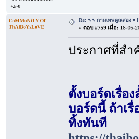
+2/-0
Re: ➴➴ กามเทพคูณสอง ♥ [ตอน
CoMMuNiTY Of
ThAiBoYsLoVE
«
ตอบ #759 เมื่อ:
18-06-20
ประกาศที่สำ
ตั้งบอร์ดเรื่อ
บอร์ดนี้ ถ้า
ทิ้งทันที
https://thai