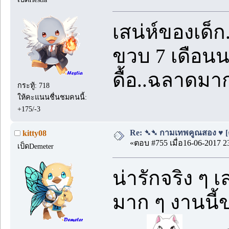
เสน่ห์ของเด็ก
ขวบ 7 เดือนน
ดื้อ..ฉลาดมาก
กระทู้: 718
ให้คะแนนชื่นชมคนนี้:
+175/-3
Re: ➴➴ กามเทพคูณสอง ♥ [ตอน
kitty08
«ตอบ #755 เมื่อ16-06-2017 2
เป็ดDemeter
น่ารักจริง ๆ 
มาก ๆ งานนี้