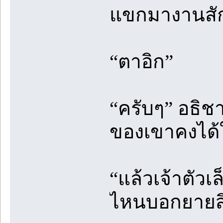
แขกมางานสัก
“ตาอิก”
“ครับๆ” อธิช
ของเขาคงได้
“แล้วเจ้าตัวเ
ไหนบอกยายส