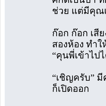
ช่วย แต่มีคุ
ก๊อก ก๊อก เส
สองห้อง ทำใ
“คุนพี่เข้าไป
“เชิญครับ” มี
ก็เปิดออก