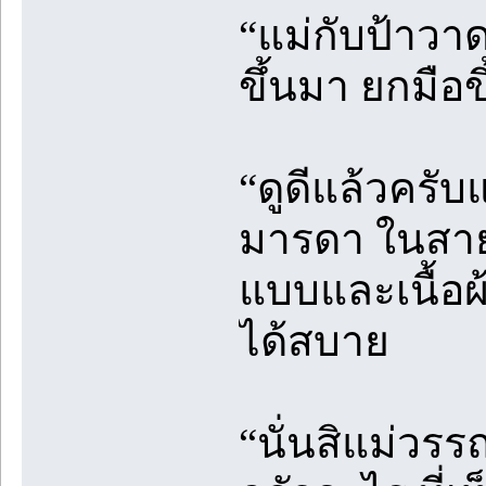
“แม่กับป้าวาด
ขึ้นมา ยกมือขึ้
“ดูดีแล้วครับ
มารดา ในสายต
แบบและเนื้อผ้
ได้สบาย
“นั่นสิแม่วรร