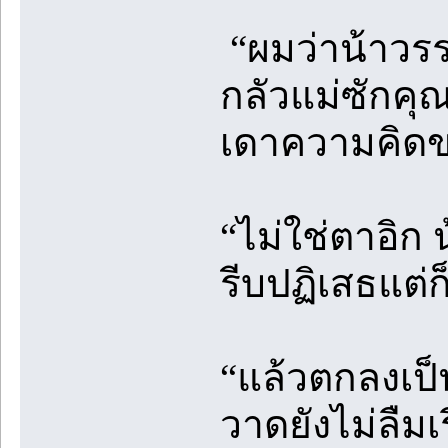
“ผมว่าน้าวร
กลัวแม่ซักคุ
เดาความคิดข
“ไม่ใช่ตาอิก
รีบปฏิเสธแต
“แล้วตกลงเป็
วาดยังไม่ลืมเรื