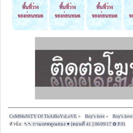
CoMMuNiTY Of ThAiBoYsLoVE
»
Boy's love
»
Boy's love
หัวข้อ:
➴➴ กามเทพคูณสอง ♥ [ตอนที่ 41 ] 06/09/17 ✿ P.91