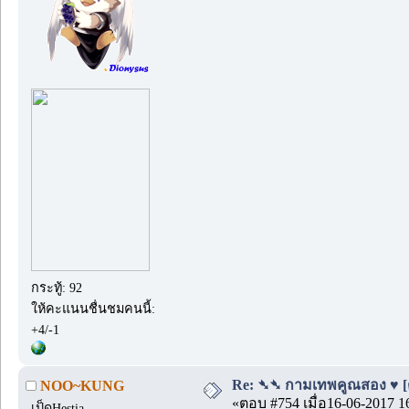
กระทู้: 92
ให้คะแนนชื่นชมคนนี้:
+4/-1
Re: ➴➴ กามเทพคูณสอง ♥ [ตอน
NOO~KUNG
«ตอบ #754 เมื่อ16-06-2017 1
เป็ดHestia