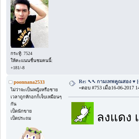
กระทู้: 7524
ให้คะแนนชื่นชมคนนี้:
+181/-8
Re: ➴➴ กามเทพคูณสอง ♥ [ตอน
poonnana2533
«ตอบ #753 เมื่อ16-06-2017 1
ไม่ว่าจะเป็นหญิงหรือชาย
เวลาถูกหักอกก็เจ็บเหมือนๆ
กัน
เป็ดนักขาย
ลงแดง แ
เป็ดประถม