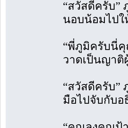
“สวัสดีครับ” ภู
นอบน้อมไปให
“พี่ภูมิครับนี
วาดเป็นญาติผู้
“สวัสดีครับ” ภ
มือไปจับกับอธ
“คุณลุงคุณป้