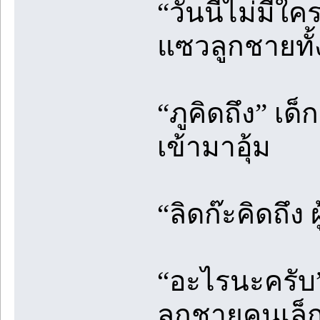
“วันนี้ไม่มีใค
แซวลูกชายทั้
“ภูคิดถึง” เด
เข้ามาอุ้ม
“ลิดก๊ะคิดถึง 
“อะไรนะครับ
ลูกชายคนเล็