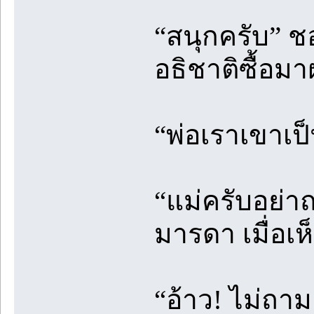
“สนุกครับ” ช
อธิชาติซื้อม
“พ่อเราเขาเป
“แม่ครับอย่า
มารดา เมื่อ
“อ้าว! ไม่ถาม