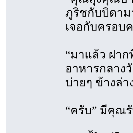
ภูริชกับบิดาม
เจอกับครอบค
“มาแล้ว ฝากพ
อาหารกลางวัน
บ่ายๆ ข้างล่า
“ครับ” มีคุณร