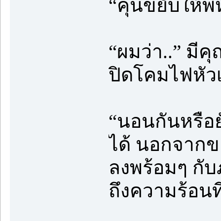
“คุนขยับให้พี
“ผมว่า..” มีค
ปิดโคมไฟหัวเ
“นอนกันหรือ
ได้ นอกจากขยั
ลงพร้อมๆ กับภ
ถึงความร้อนท