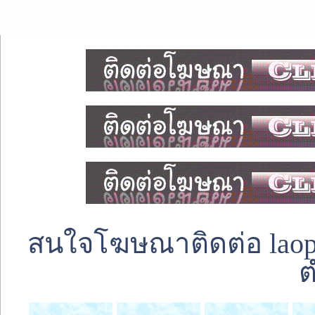
สนใจโฆษณาติดต่อ laoped
ต