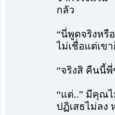
กลัว
“นี่พูดจริงหรื
ไม่เชื่อแต่เข
“จริงสิ คืนนี
“แต่..” มีคุณ
ปฏิเสธไม่ลง ห