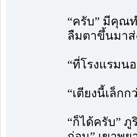
“ครับ” มีคุณท
ลืมตาขึ้นมา
“ที่โรงแรมนอ
“เตียงนี้เล็กก
“ก็ได้ครับ” ภ
ก่อน” เขาพยา