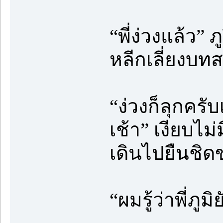
“พี่ง่วงแล้ว”
หลีกเลี่ยงบ
“ง่วงก็ลุกครับ
เช้า” เงียบไ
เดินไปยืนชิด
“ผมรู้ว่าพี่ภูม