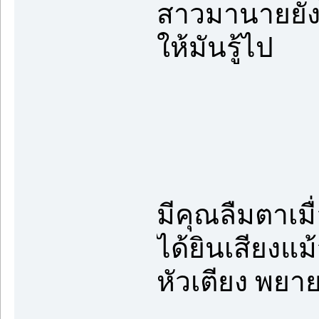
สาวมานายยังไ
ให้มันรู้ไป
✪✣✤
มีคุณลืมตาเมื
ได้ยินเสียงแ
หัวเตียง พยา