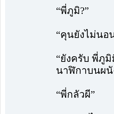
“พี่ภูมิ?”
“คุนยังไม่นอ
“ยังครับ พี่ภ
นาฬิกาบนผนัง
“พี่กลัวผี”