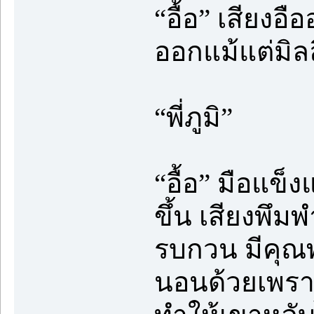
“อื้อ” เสียงอ
ออกแม้แต่มิล
“พี่ภูมิ”
“อื้อ” มือแ
ขึ้น เสียงพึม
รบกวน มีคุณพ
นอนด้วยเพรา