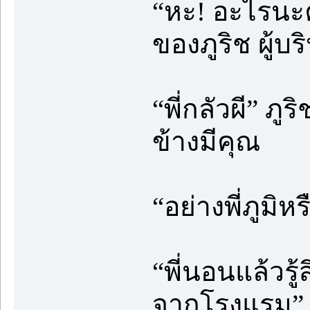
“หะ! อะไรนะ
ของภูริช ผู้บ
“พี่กลัวผี” ภ
ข้างมีคุณ
“อย่างพี่ภูมิห
“พี่นอนแล้วร
จากโรงแรม” ภ