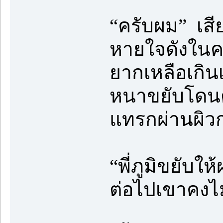
“ครับผม” เสีย
หายใจดังในค
ยากเหลือเกินเ
หนาขยับโดนต
แทรกผ่านผิว
“พี่ภูมิขยับใ
ต่อไปเขาคงไม่