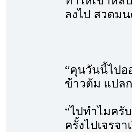
ทำให้เขาหลับ
ลงไป สวดมนต์
✪✣✤
“คุนวันนี้ไป
ข้าวต้ม แปลก
“ไปทำไมครับ” 
ครั้งไปเจรจา