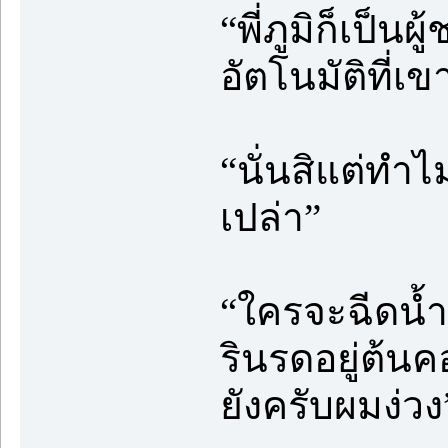
“พี่ภูมิก็เป็นผ
อัตโนมัติที่เ
“นั่นสิแต่ทำไ
เปล่า”
“ใครจะฉีดน้
รินรดอยู่ต้นค
ยังครับผมง่วง