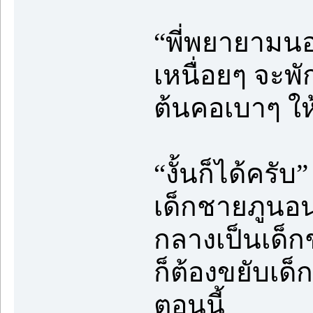
“พี่พยายามนอ
เหนื่อยๆ จะพั
ต้นคอเบาๆ ให้
“งั้นก็ได้คร
เด็กชายภูนอนช
กลางเป็นเด็ก
ก็ต้องขยับเด็
ตอนนี้