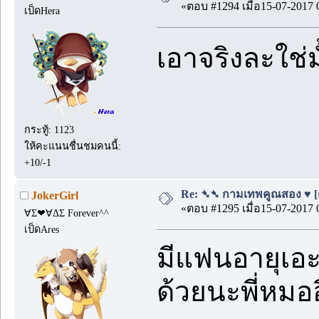
«ตอบ #1294 เมื่อ15-07-2017 
เป็ดHera
เอาจริงละใช่ม
กระทู้: 1123
ให้คะแนนชื่นชมคนนี้:
+10/-1
Re: ➴➴ กามเทพคูณสอง ♥ [ตอน
JokerGirl
«ตอบ #1295 เมื่อ15-07-2017 
∀Σ❤∀ΔΣ Forever^^
เป็ดAres
มีแฟนอายุเอะ
ด้วยนะพี่หมอ