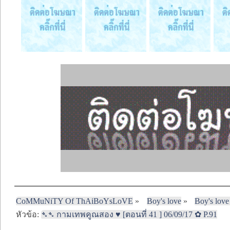
CoMMuNiTY Of ThAiBoYsLoVE
»
Boy's love
»
Boy's love
หัวข้อ:
➴➴ กามเทพคูณสอง ♥ [ตอนที่ 41 ] 06/09/17 ✿ P.91