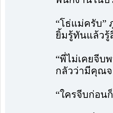
“โธ่แม่ครับ”
ยิ้มรู้ทันแล้ว
“พี่ไม่เคยจีบ
กลัวว่ามีคุณ
“ใครจีบก่อนก