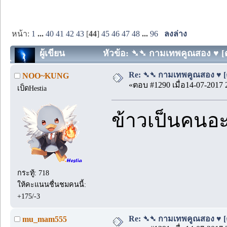
หน้า:
1
...
40
41
42
43
[
44
]
45
46
47
48
...
96
ลงล่าง
ผู้เขียน
หัวข้อ: ➴➴ กามเทพคูณสอง ♥ [ตอน
Re: ➴➴ กามเทพคูณสอง ♥ [ตอน
NOO~KUNG
«ตอบ #1290 เมื่อ14-07-2017 
เป็ดHestia
ข้าวเป็นคนอะ
กระทู้: 718
ให้คะแนนชื่นชมคนนี้:
+175/-3
Re: ➴➴ กามเทพคูณสอง ♥ [ตอน
mu_mam555