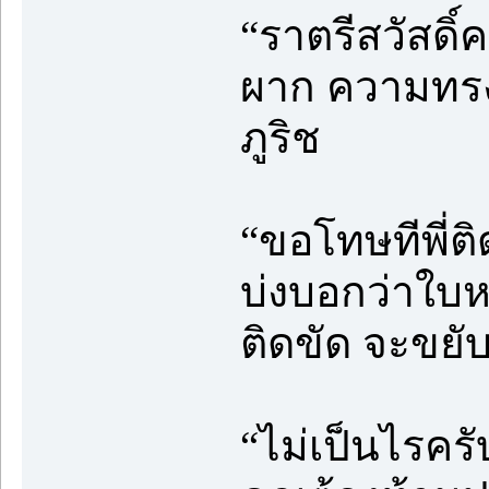
“ราตรีสวัสดิ
ผาก ความทรง
ภูริช
“ขอโทษทีพี่ติ
บ่งบอกว่าใบห
ติดขัด จะขยับ
“ไม่เป็นไรครั