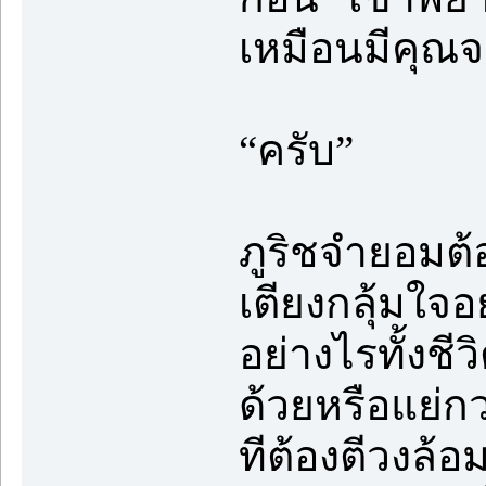
เหมือนมีคุณจะ
“ครับ”
ภูริชจำยอมต้
เตียงกลุ้มใจอ
อย่างไรทั้งชีว
ด้วยหรือแย่กว
ทีต้องตีวงล้อ