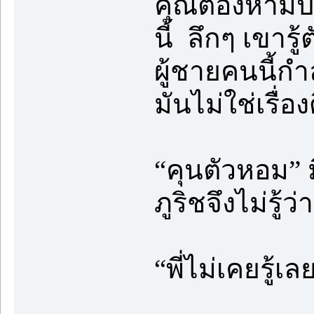
คุณต้องห้าม
นี้ ลึกๆ เขารู
ผู้ชายคนนี้ก
มันไม่ใช่เรื่
“คุนตัวหอม” 
ภูริชจึงไม่รู้
“พี่ไม่เคยรู้