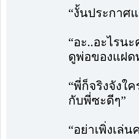
“งั้นประกาศแ
“อะ..อะไรนะค
ดูพ่อของแฝดทำ
“พี่ก็จริงจัง
กับพี่ซะดีๆ”
“อย่าเพิ่งเล่