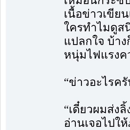
เหมือนกระซิบ
เนื้อข่าวเขีย
ใครทำไมดูสนิ
แปลกใจ บ้างก็
หนุ่มไฟแรงค
“ข่าวอะไรครับ
“เดี๋ยวผมส่งลิ
อ่านเจอไปให้ภ