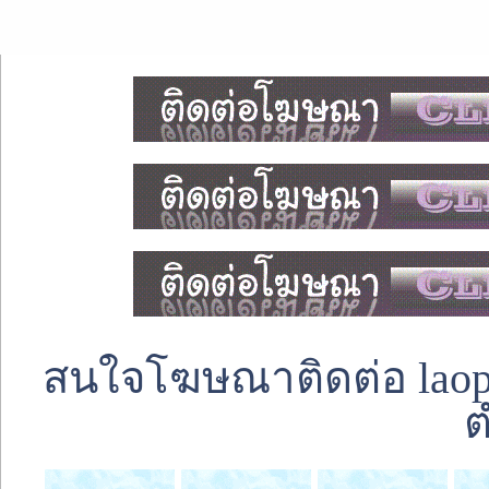
สนใจโฆษณาติดต่อ laoped
ต