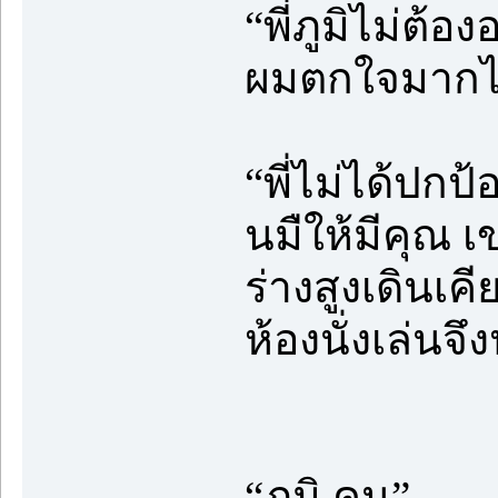
“พี่ภูมิไม่ต้
ผมตกใจมากไปห
“พี่ไม่ได้ปกป้
นมืให้มีคุณ เ
ร่างสูงเดินเคี
ห้องนั่งเล่นจึ
“ภูมิ คุน”