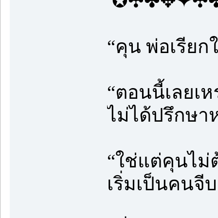
✪✣✤✥✦✣
“คุน พ่อเรียกใ
“ตอนนี้เลยเหร
ไม่ได้ปรึกษา
“ใช่แต่คุนไม่ต
เริ่มเป็นคนจี