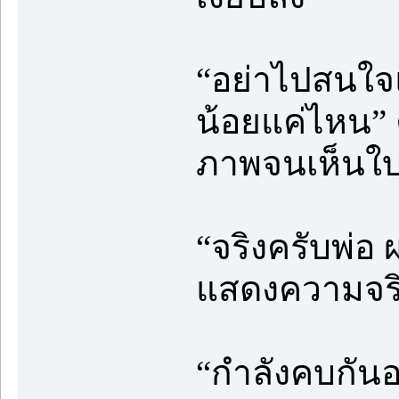
“อย่าไปสนใจแ
น้อยแค่ไหน” 
ภาพจนเห็นใบ
“จริงครับพ่อ 
แสดงความจร
“กำลังคบกันอย