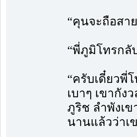
“คุนจะถือสาย
“พี่ภูมิโทรกล
“ครับเดี๋ยว
เบาๆ เขากัง
ภูริช ลำพังเ
นานแล้วว่าเ