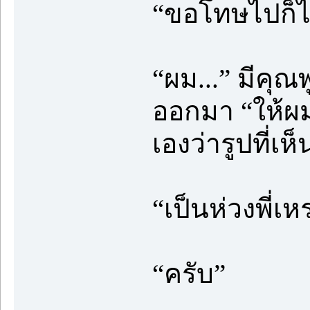
“ขอโทษไปก็ไม
“ผม...” มีคุณ
ออกมา “ให้ผ
เองว่ารูปที่เห็
“เป็นห่วงพี่เ
“ครับ”