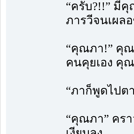
“ครับ?!!” มี
ภารวีจนเผลอขึ
“คุณภา!” คุณส
คนคุยเอง คุณช
“ภาก็พูดไปตามร
“คุณภา” คราว
เงียบลง