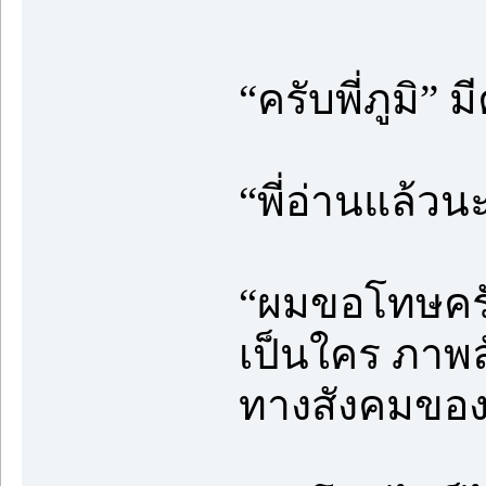
“ครับพี่ภูมิ”
“พี่อ่านแล้วน
“ผมขอโทษครับ
เป็นใคร ภาพ
ทางสังคมของภ