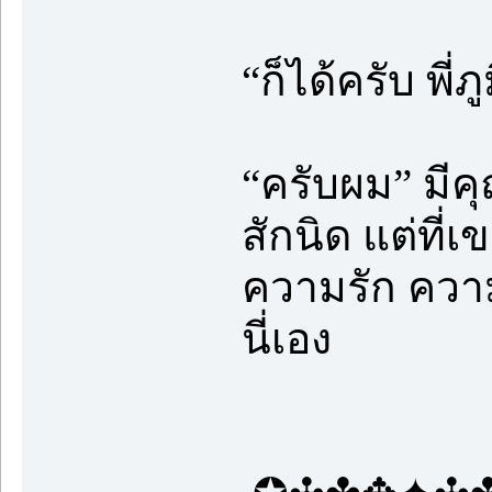
“ก็ได้ครับ พี่
“ครับผม” มีค
สักนิด แต่ที
ความรัก ควา
นี่เอง