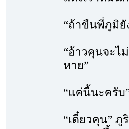
“ถ้าขืนพี่ภูมิ
“อ้าวคุนจะไม่
หาย”
“แค่นี้นะครับ
“เดี๋ยวคุน” ภู