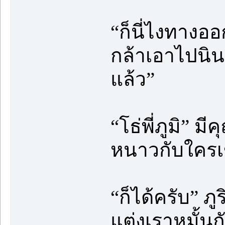
“ก็นี่ไงทางออ
กล้าเอาไปนิน
แล้ว”
“โธ่พี่ภูมิ” มี
หนาวกับใคร
“ก็ได้ครับ” ภ
แต่งเราหมั้นก