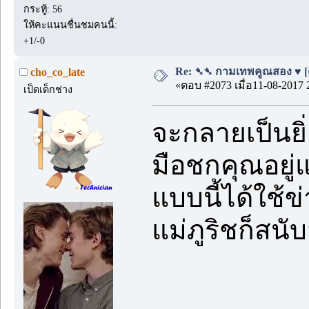
กระทู้: 56
ให้คะแนนชื่นชมคนนี้:
+1/-0
Re: ➴➴ กามเทพคูณสอง ♥ [ตอน
cho_co_late
«ตอบ #2073 เมื่อ11-08-2017 
เป็ดเด็กช่าง
จะกลายเป็นยิ่
มือชกคุณอยู่แ
แบบนี้ได้ใช้ข
แม่ภูริชก็สนับ