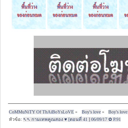
CoMMuNiTY Of ThAiBoYsLoVE
»
Boy's love
»
Boy's love
หัวข้อ:
➴➴ กามเทพคูณสอง ♥ [ตอนที่ 41 ] 06/09/17 ✿ P.91