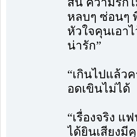
สน ความรักไม่
หลบๆ ซ่อนๆ พี่
หัวใจคุนเอาไว้
น่ารัก”
“เกินไปแล้วคร
อดเขินไม่ได้
“เรื่องจริง แฟ
ได้ยินเสียงม