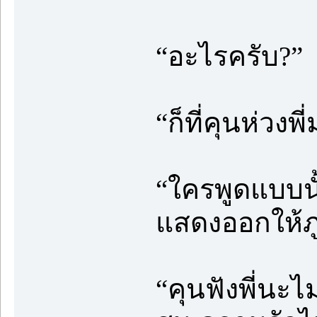
“อะไรครับ?”
“ก็ที่คุนห่วงพ
“ใครพูดแบบนั
แสดงออกให้ภู
“คุนฟังพี่นะไ