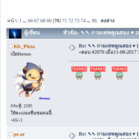
หน้า:
1
...
66
67
68
69
[
70
]
71
72
73
74
...
96
ลงล่าง
ผู้เขียน
หัวข้อ: ➴➴ กามเทพคูณสอง ♥ [ตอน
Re: ➴➴ กามเทพคูณสอง ♥ [ตอน
Kfc_Pizza
«ตอบ #2070 เมื่อ11-08-2017 
เป็ดHermes
กระทู้: 2195
ให้คะแนนชื่นชมคนนี้:
+65/-1
Re: ➴➴ กามเทพคูณสอง ♥ [ตอน
pe-ar