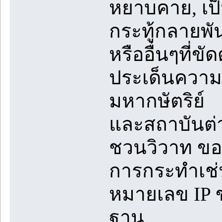
หยาบคาย, เป็น
กระทู้กลายพันธ
หรืออื่นๆที่ข
ประเด็นความข
มหากษัตริย์
และสถาบันต่
ชวนวิวาท ขอ
การกระทำเช่
หมายเลข IP ข
ฐาน