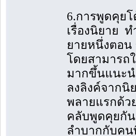
6.การพูดคุย
เรื่องนิยาย 
ยายหนึ่งตอน 
โดยสามารถใช้
มากขึ้นแนะนำใ
ลงลิงค์จากนิ
พลายแรกด้วย
คลับพูดคุยกั
ลำบากกับคนที