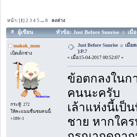
หน้า: [
1
]
2
3
4
5
...
8
ลงล่าง
ผู้เขียน
หัวข้อ: Just Before Sunrise ☼ เมื
Just Before Sunrise ☼ เมื่
makok_num
]:P.7
เป็ดเด็กช่าง
« เมื่อ15-04-2017 00:52:07 »
ข้อตกลงในการ
คนนะครับ
เล้าแห่งนี้เป็
กระทู้: 272
ให้คะแนนชื่นชมคนนี้:
ชาย หากใคร
+189/-1
กรุณากดกาก