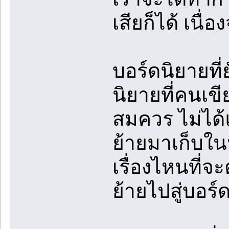
เสียก็ได้ เนื
บอร์ดนิยายที
นิยายที่คนเข
สมควร ไม่ได้แ
ย้ายมาเก็บใน
เรื่องไหนที่จ
ย้ายไปสู่บอร