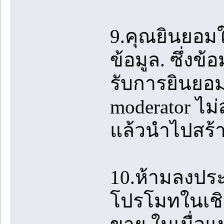
9.คุณยินยอมใ
ข้อมูล. ซึ่งข้
รับการยินยอม
moderator ไม
แล้วนำไปสร้
10.ห้ามลงปร
โปรโมทในเชิง