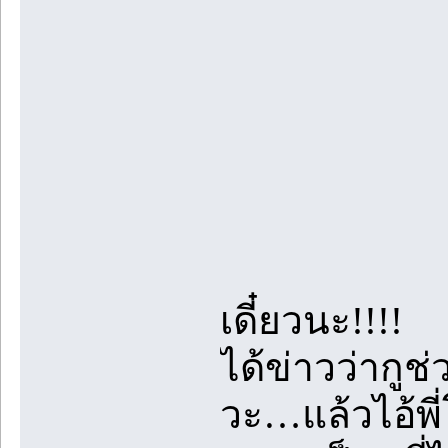
เดี๋ยวนะ!!!!
ได้ข่าวว่ากูช
วะ…แล้วไอ้พี่