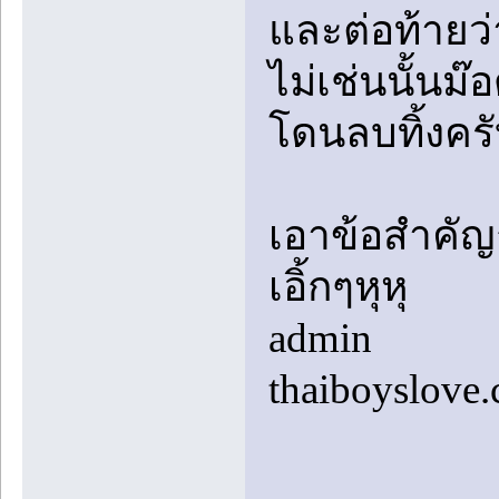
และต่อท้ายว่
ไม่เช่นนั้นม
โดนลบทิ้งคร
เอาข้อสำคัญก
เอิ้กๆหุหุ
admin
thaiboyslove