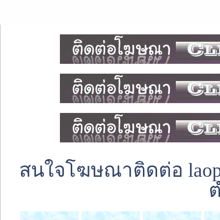
สนใจโฆษณาติดต่อ laoped
ต