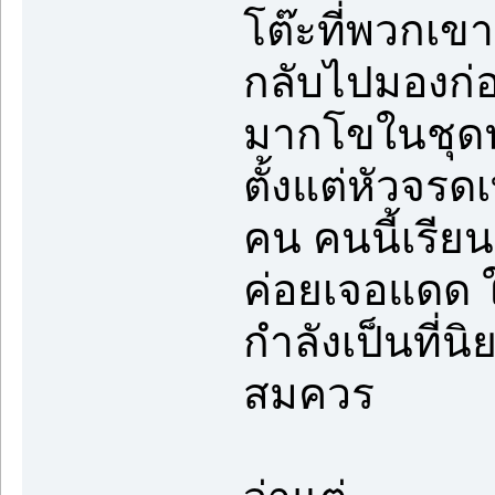
โต๊ะที่พวกเขา
กลับไปมองก่อ
มากโขในชุดน
ตั้งแต่หัวจรด
คน คนนี้เรีย
ค่อยเจอแดด ใ
กำลังเป็นที่
สมควร