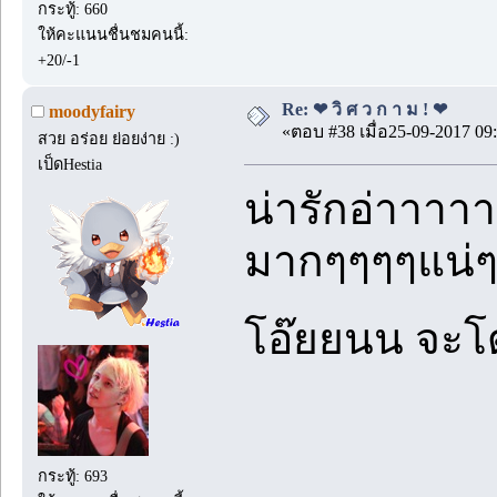
กระทู้: 660
ให้คะแนนชื่นชมคนนี้:
+20/-1
Re: ❤ วิ ศ ว ก า ม ! ❤
moodyfairy
«ตอบ #38 เมื่อ25-09-2017 09:
สวย อร่อย ย่อยง่าย :)
เป็ดHestia
น่ารักอ่าาาา
มากๆๆๆๆแน่
โอ๊ยยนน จะโ
กระทู้: 693