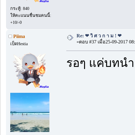
กระทู้: 840
ให้คะแนนชื่นชมคนนี้:
+10/-0
Re: ❤ วิ ศ ว ก า ม ! ❤
Piima
«ตอบ #37 เมื่อ25-09-2017 08:
เป็ดHestia
รอๆ แค่บทนำ