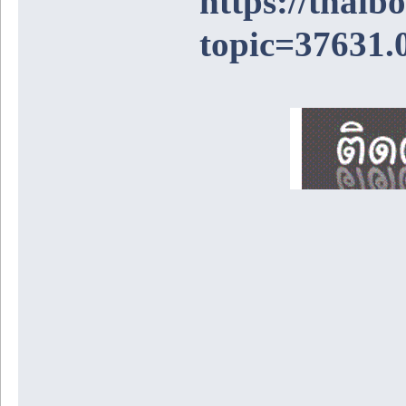
https://thai
topic=37631.