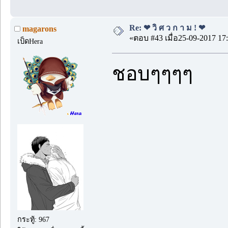
Re: ❤ วิ ศ ว ก า ม ! ❤
magarons
«ตอบ #43 เมื่อ25-09-2017 17:
เป็ดHera
ชอบๆๆๆๆ
กระทู้: 967