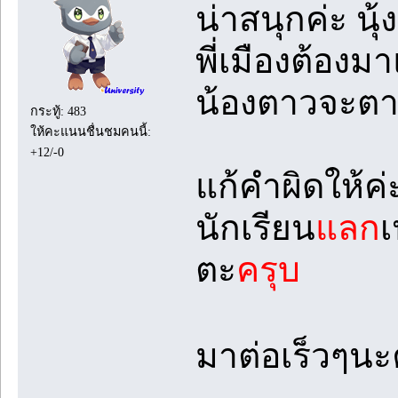
น่าสนุกค่ะ น
พี่เมืองต้องม
น้องตาวจะต
กระทู้: 483
ให้คะแนนชื่นชมคนนี้:
+12/-0
แก้คำผิดให้ค่
นักเรียน
แลก
เ
ตะ
ครุบ
มาต่อเร็วๆน