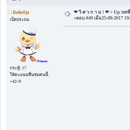
❤ วิ ศ ว ก า ม ! ❤ > Up บทที
BeliefQz
«ตอบ #49 เมื่อ25-09-2017 19:
เป็ดประถม
กระทู้: 17
ให้คะแนนชื่นชมคนนี้:
+42/-8