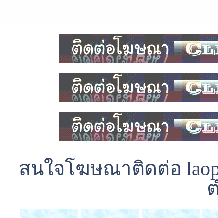
สนใจโฆษณาติดต่อ laoped
ต