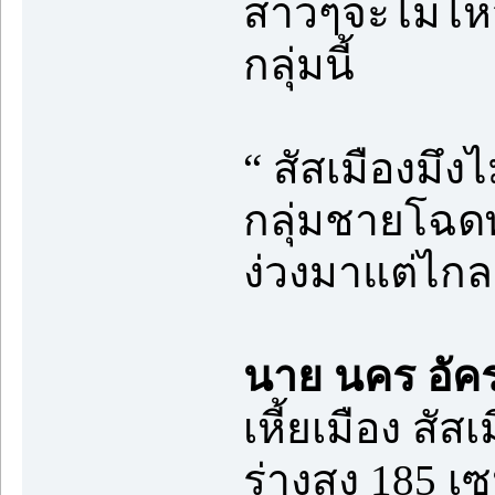
สาวๆจะไม่ไหวห
กลุ่มนี้
“ สัสเมืองมึ
กลุ่มชายโฉดพู
ง่วงมาแต่ไกล
นาย นคร อัค
เหี้ยเมือง สั
ร่างสูง 185 เ