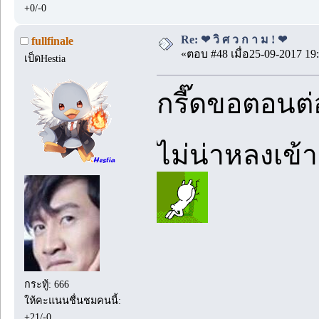
+0/-0
Re: ❤ วิ ศ ว ก า ม ! ❤
fullfinale
«ตอบ #48 เมื่อ25-09-2017 19:
เป็ดHestia
กรี๊ดขอตอนต่
ไม่น่าหลงเข้
กระทู้: 666
ให้คะแนนชื่นชมคนนี้:
+21/-0