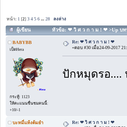
หน้า:
1
[
2
]
3
4
5
6
...
28
ลงล่าง
ผู้เขียน
หัวข้อ: ❤ วิ ศ ว ก า ม ! ❤ >Up บทที
Re: ❤ วิ ศ ว ก า ม ! ❤
BABYBB
«ตอบ #30 เมื่อ24-09-2017 21:
เป็ดHera
ปักหมุดรอ...
กระทู้: 1123
ให้คะแนนชื่นชมคนนี้:
+10/-1
Re: ❤ วิ ศ ว ก า ม ! ❤
บะหมี่แห้งต้มยำ