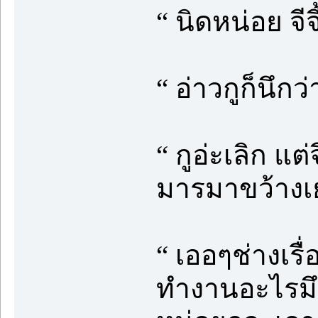
“ นิดหน่อย จีจี
“ อ่าวกูก็นึก
“ กูอ่ะเลิก แ
มารมาขว้างเย
“ เออๆช่างเรื่
ทำงานอะไรมึง