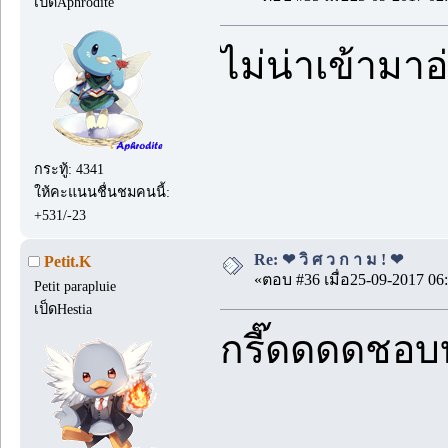
เป็ดAphrodite
ไม่น่าเข้ามา
กระทู้: 4341
ให้คะแนนชื่นชมคนนี้:
+531/-23
Re: ❤ วิ ศ ว ก า ม ! ❤
Petit.K
«ตอบ #36 เมื่อ25-09-2017 06:
Petit parapluie
เป็ดHestia
กรี๊ดดดดชอบบ