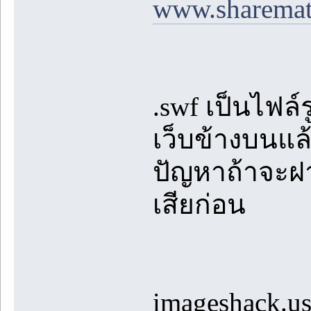
www.sharemat
.swf เป็นไฟล
เว็บข้างบนแล
ปัญหาถ้าจะฝ
เสียก่อน
imageshack.u