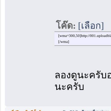
โค๊ด:
[เลือก]
[wma=300,50]http://001.uploadb
[/wma] 
ลองดูนะครับอ
นะครับ