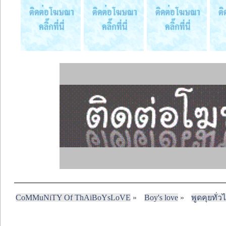
CoMMuNiTY Of ThAiBoYsLoVE
»
Boy's love
»
พูดคุยทั่ว