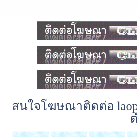
สนใจโฆษณาติดต่อ laoped
ต