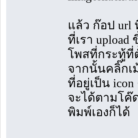
แล้ว ก๊อป url
ที่เรา upload
โพสที่กระทู้ที่ต
จากนั้นคลิ๊กเม
ที่อยู่เป็น ic
จะได้ตามโค๊ดข
พิมพ์เองก็ได้