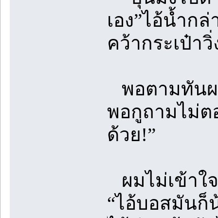
เอง”ไอ้น้ำกล
คว้ากระเป๋าวิ
พอตามทันผมก
พอกูถามไม่ตอบ
ด้วย!”
ผมไม่เข้าใจส
“ไอ้บอสมันก็น