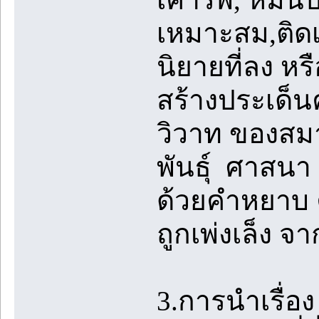
เหมาะสม,ติดเร
นิยายที่ลง หร
สร้างประเด็
วิวาท ของสมาช
พันธุ์ ศาสนา 
ด้วยคำหยาบ ค
ถูกเพ่งเล็ง 
3.การนำเรื่