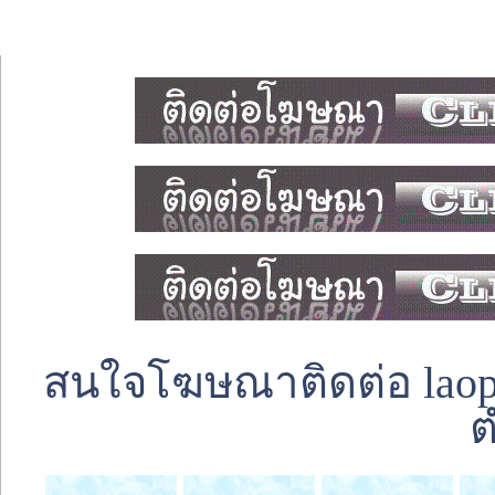
สนใจโฆษณาติดต่อ laoped
ต