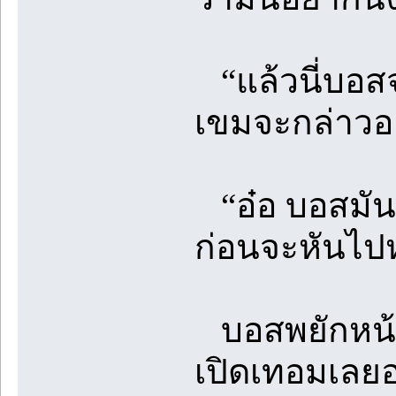
“แล้วนี่บอสจ
เขมจะกล่าวอ
“อ๋อ บอสมันจ
ก่อนจะหันไป
บอสพยักหน้า 
เปิดเทอมเลยอ