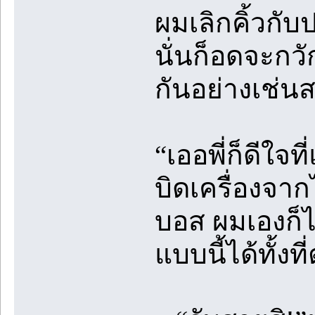
ผมเลิกคิ้วกับป
นั่นก็อดจะก
กันอย่างเช่น
“เออพี่ก็ดีใจท
บิดเครื่องจาก
บอส ผมเองก็ไ
แบบนี้ได้ทั้ง