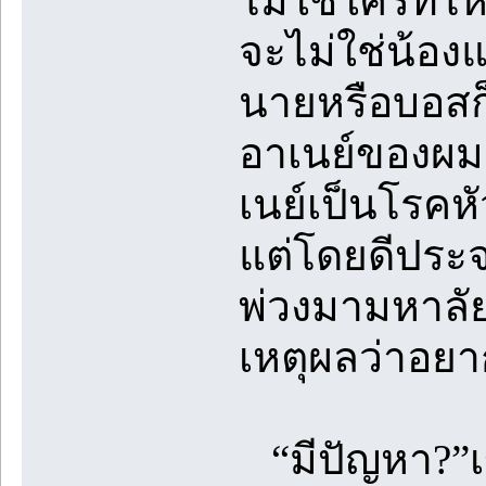
ไม่ใช่ใครที่
จะไม่ใช่น้อง
นายหรือบอสก็
อาเนย์ของผมว
เนย์เป็นโรคห
แต่โดยดีประจ
พ่วงมามหาลั
เหตุผลว่าอยา
“มีปัญหา?”เข