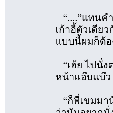
“....”แทนคำ
เก้าอี้ตัวเดีย
แบบนี้ผมก็ต้อ
“เฮ้ย ไปนั่ง
หน้าแอ๊บแบ๊ว
“ก็พี่เขมมานั
ว่ามันอยากนั่