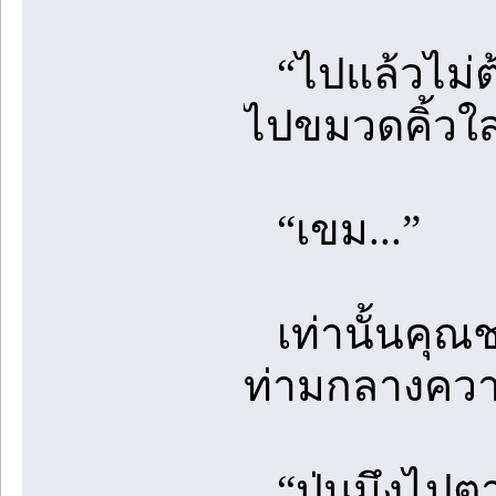
“ไปแล้วไม่ต้อ
ไปขมวดคิ้วใส่
“เขม...”
เท่านั้นคุณช
ท่ามกลางคว
“ปุ่นมึงไปตาม