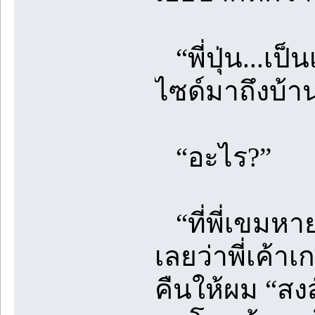
“พี่ปุ่น...เ
ไซด์มาถึงบ้า
“อะไร?”
“ที่พี่เขมหา
เลยว่าพี่เค้
คืนให้ผม “สง