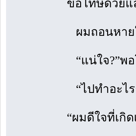
ขอโทษด้วยแล
ผมถอนหายใจ 
“แน่ใจ?”พอโ
“ไปทำอะไรก็
“ผมดีใจที่เกิด