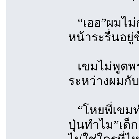
“เออ”ผมไม่ก
หน้าระรื่นอยู
เขมไม่พูดพร
ระหว่างผมกับ‘
“โหยพี่เขมทำอ
ปุ่นทำไม”เด็ก