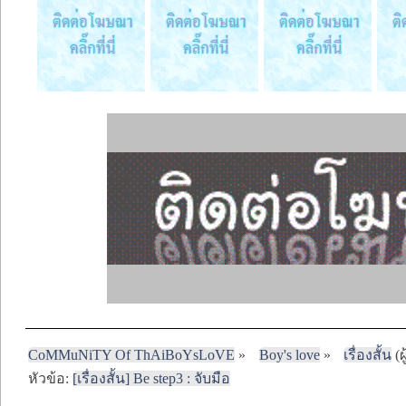
CoMMuNiTY Of ThAiBoYsLoVE
»
Boy's love
»
เรื่องสั้น
(ผ
หัวข้อ:
[เรื่องสั้น] Be step3 : จับมือ