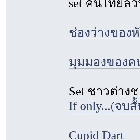
set คนไทยล้
ช่องว่างของห
มุมมองของ
Set ชาวต่างชา
If only...(จบส
Cupid Dart