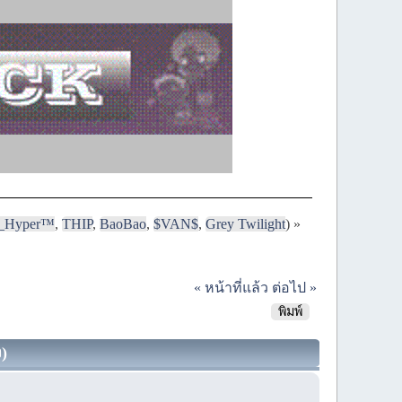
i_Hyper™
,
THIP
,
BaoBao
,
$VAN$
,
Grey Twilight
) »
« หน้าที่แล้ว
ต่อไป »
พิมพ์
ง)