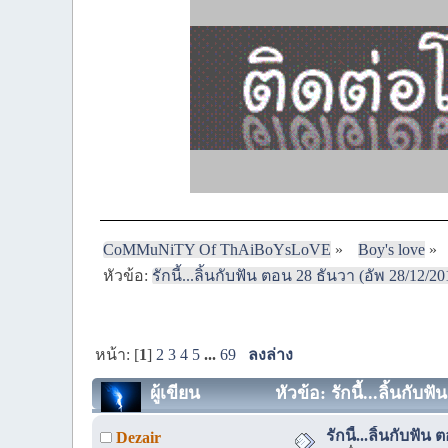
CoMMuNiTY Of ThAiBoYsLoVE
»
Boy's love
»
หัวข้อ:
รักนี้...ลิ้นกับฟัน ตอน 28 ธันวา (อัพ 28/12/2
หน้า: [
1
]
2
3
4
5
...
69
ลงล่าง
ผู้เขียน
หัวข้อ: รักนี้...ลิ้นกับ
รักนี้...ลิ้นกับฟั
Dezair