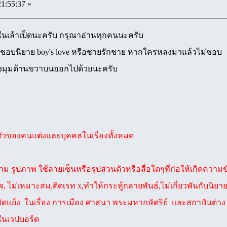
21:55:37 »
นเล้าเป็ดนะครับ กรุณาอ่านทุกคนนะครับ
คนชื่นชอบนิยาย boy's love หรือชายรักชาย หากใครหลงมาแล้วไม่ชอบ
มุมด้านขวาบนออกไปด้วยนะครับ
นตัวของคนแต่งและบุคคลในเรื่องทั้งหมด
าม รูปภาพ ใช้ลายเซ็นหรือรุปส่วนตัวหรือสื่อใดๆที่ก่อให้เกิดคว
ยจ, ไม่เหมาะสม,ติดเรท x,ทำให้กระทู้กลายพันธ์,ไม่เกี่ยวพันกับนิยาย
ดแย้ง ในเรื่อง การเมือง ศาสนา พระมหากษัตริย์ และสถาบันต่า
ในเวปบอร์ด