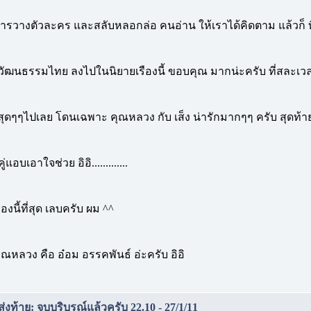
การวางตัวละคร และสลับหลอกล่อ คนอ่าน ให้เราได้คิดตาม แล้วก็ ท
วัฒนธรรมไทย ลงไปในนิยายเรืองนี้ ขอบคุณ มากน่ะครับ ที่สละเวลาม
จสุดๆๆไปเลย โดนเฉพาะ คุณหลวง กับ เส็ง น่ารักมากๆๆ ครับ สุดท้ายก
่แอบเอาใจช่วย อิอิ.............
่องนี้ที่สุด เลบครับ ผม ^^
ุณหลวง คือ อ๋อม อรรคพันธ์ อ่ะครับ อิอิ
งท้าย: จบบริบูรณ์แล้วครับ 22.10 - 27/1/11