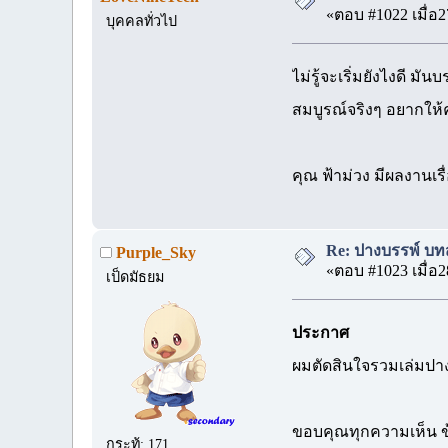
«ตอบ #1022 เมื่อ2
บุคคลทั่วไป
ไม่รู้จะเริ่มยังไงดี ม
สมบูรณ์จริงๆ อยากใ
คุณ ฟ้าม่วง มีผลงานเรื
Re: ปางบรรพ์ บทส่
Purple_Sky
«ตอบ #1023 เมื่อ2
เป็ดมัธยม
ประกาศ
ผมตัดสินใจรวมเล่มปาง
ขอบคุณทุกความเห็น ข
กระทู้: 171