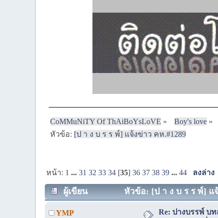
CoMMuNiTY Of ThAiBoYsLoVE
»
Boy's love
»
หัวข้อ:
[ป า ง บ ร ร พ์] แจ้งข่าว คห.#1289
หน้า:
1
...
31
32
33
34
[
35
]
36
37
38
39
...
44
ลงล่าง
ผู้เขียน
หัวข้อ: [ป า ง บ ร ร พ์] แ
Re: ปางบรรพ์ บทส่
YMP