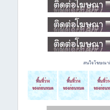
สนใจโฆษณาติด