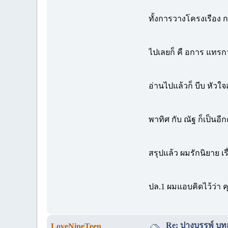
ทั้งการวางโครงเรือง 
ไปเลยก็ คื อการ แทรก
อ่านไปแล้วก็ บีบ หัวใ
พาทิศ กับ ณัฐ ก็เป็นอีกคู
สรุปแล้ว ผมรักนิยาย เรื
ปล.1 ผมแอบคิดไว้ว่า ค
Re: ปางบรรพ์ บทส่
LoveNineTeen