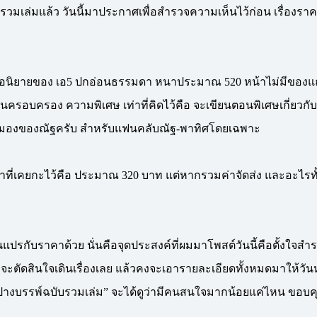
จะรวมเล่มแล้ว วันนี้มาประกาศเพื่อสำรวจความเห็นไว้ก่อน เรื่อ
ือนิยายของ เอ5 ปกอ่อนธรรมดา หนาประมาณ 520 หน้าไม่มีของแถมอ
ว้ในครอบครอง ความพิเศษ เท่าที่คิดไว้คือ จะเขียนตอนพิเศษเกี่ยวกั
มุมมองของณัฐครับ สำหรับแฟนคลับณัฐ-พาทิศโดยเฉพาะ
ที่เคยกะไว้คือ ประมาณ 320 บาท แต่หากรวมค่าจัดส่ง และอะไรทั้ง
ปรกับราคาด้วย นั่นคือจุดประสงค์ที่ผมมาโพสต์วันนี้คือตั้งใจสำ
์ ก็จะตัดสินใจเดินเรื่องเลย แล้วคงจะเอารายละเอียดทั้งหมดมาให้วั
ซื้อปางบรรพ์ฉบับรวมเล่ม” จะได้ดูว่ามีคนสนใจมากน้อยแค่ไหน ขอ