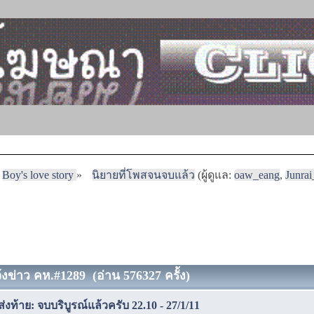
Boy's love story
»
นิยายที่โพสจนจบแล้ว
(ผู้ดูแล:
oaw_eang
,
Junra
จ้งข่าว คห.#1289 (อ่าน 576327 ครั้ง)
งท้าย: จบบริบูรณ์แล้วครับ 22.10 - 27/1/11