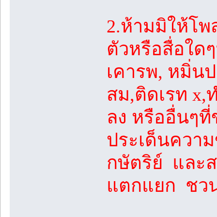
2.ห้ามมิให้โพ
ตัวหรือสื่อใด
เคารพ, หมิ่นป
สม,ติดเรท x,ทำ
ลง หรืออื่นๆท
ประเด็นความข
กษัตริย์ และส
แตกแยก ชวนว