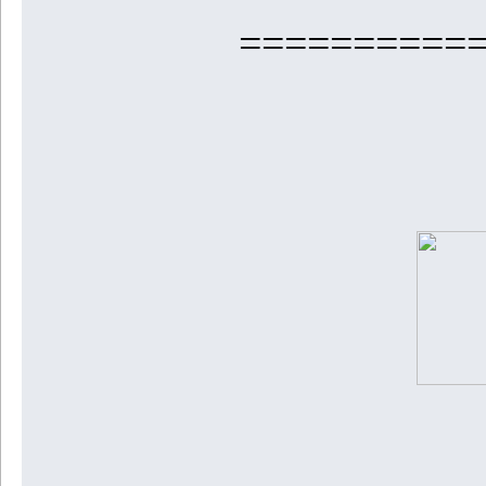
==========