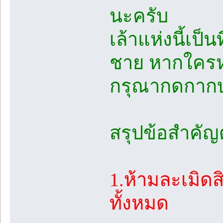
นะครับ
เล้าแห่งนี้เป็
ชาย หากใครห
กรุณากดกากบ
สรุปข้อสำคัญดั
1.ห้ามละเมิด
ทั้งหมด