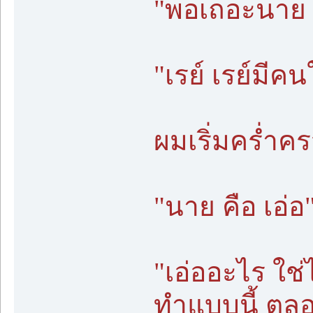
"พอเถอะนาย เ
"เรย์ เรย์มีค
ผมเริ่มคร่ำคร
"นาย คือ เอ่อ
"เอ่ออะไร ใช
ทำแบบนี้ ตลอ