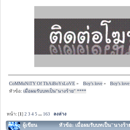
CoMMuNiTY Of ThAiBoYsLoVE
»
Boy's love
»
Boy's love
หัวข้อ:
เมื่อผมรับบทเป็น"นางร้าย" ****
หน้า: [
1
]
2
3
4
5
...
163
ลงล่าง
ผู้เขียน
หัวข้อ: เมื่อผมรับบทเป็น"นางร้า