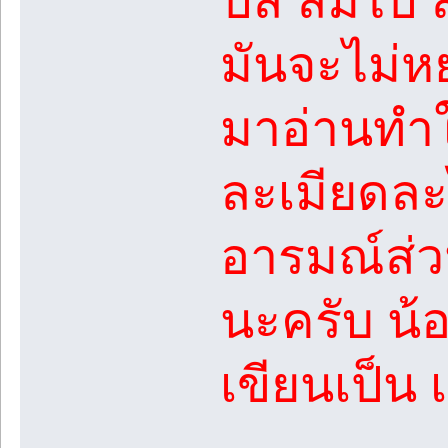
ปล ลืมไป ลื
มันจะไม่หยุ
มาอ่านทำใ
ละเมียดล
อารมณ์ส่วน
นะครับ น้อ
เขียนเป็น 