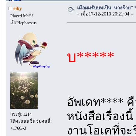
เมื่อผมรับบทเป็น"นางร้าย" 
eiky
« เมื่อ17-12-2010 20:21:04 »
Played Me!!!
เป็ดHephaestus
บ*****
อัพเดท**** คื
หนังสือเรื่อง
กระทู้: 1214
ให้คะแนนชื่นชมคนนี้:
งานโอเคที่จะร
+1760/-3