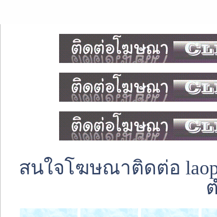
สนใจโฆษณาติดต่อ laoped
ต