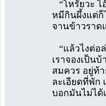
“โหรัยวะ ไอ้
หมีกินผึ้งแต่ก
จานข้าวราดแ
“แล้วไงต่อล่
เราจองเป็นบ้
สมควร อยู่ท้
ละเอียดที่พัก
บอกมันไม่ได้