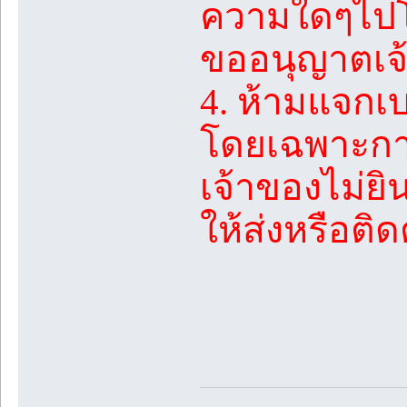
ความใดๆไปโพส
ขออนุญาตเจ้
4. ห้ามแจกเ
โดยเฉพาะการ
เจ้าของไม่ย
ให้ส่งหรือติ