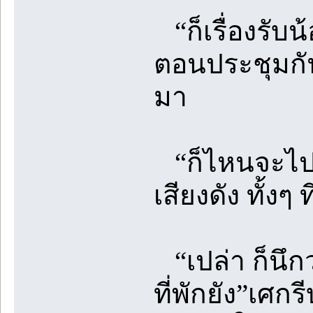
“ก็เรื่องรับน
ตอนประชุมกั
มา
“ก็ไหนจะไปรี
เสียงดัง ทั้งๆ 
“เปล่า ก็นึก
ที่พักยัง”เศ