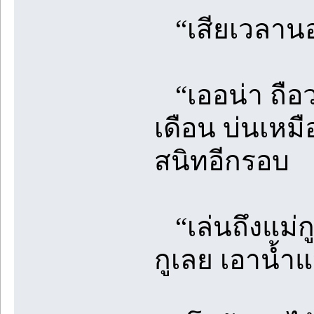
“เสียเวลานอนว
“เออน่า ถือว่
เดือน บ่นเหมื
สนิทอีกรอบ
“เล่นถึงแม่กู
กูเลย เอาน้ำแป