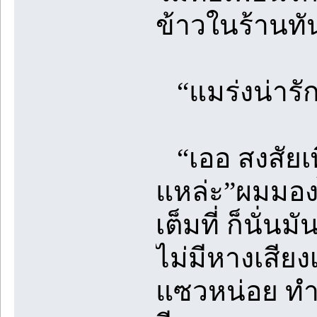
ข้าวในร้านทั
“แมร่งน่ารักว่
“เออ สงสัยเพ
แหล่ะ”ผมมองไ
เต็มที่ ก็นั่นม
ไม่มีหางเสียง
แซวหน่อย ทำห