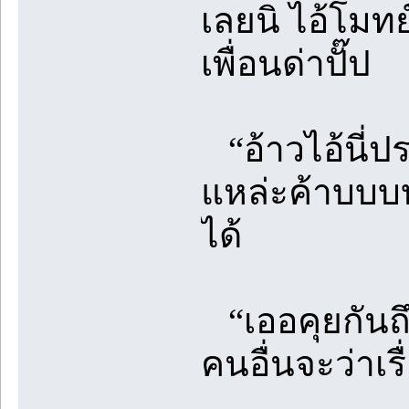
เลยนิ ไอ้โมทย
เพื่อนด่าปั๊ป
“อ้าวไอ้นี่ป
แหล่ะค้าบบบบ
ได้
“เออคุยกันถึง
คนอื่นจะว่าเ