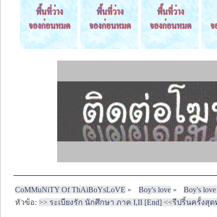
CoMMuNiTY Of ThAiBoYsLoVE
»
Boy's love
»
Boy's love
หัวข้อ:
>> ระเบียงรัก นักศึกษา ภาค I,II [End] <<รีปริ้นครั้งสุ