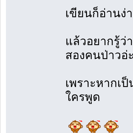
เขียนก็อ่านง่
แล้วอยากรู้ว
สองคนป่าวอ่ะ
เพราะหากเป็น
ใครพูด