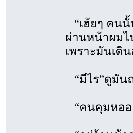
“เฮ้ยๆ คนนั้
ผ่านหน้าผมไป
เพราะมันเดิ
“มีไร”ดูมัน
“คนคุมหออยู่