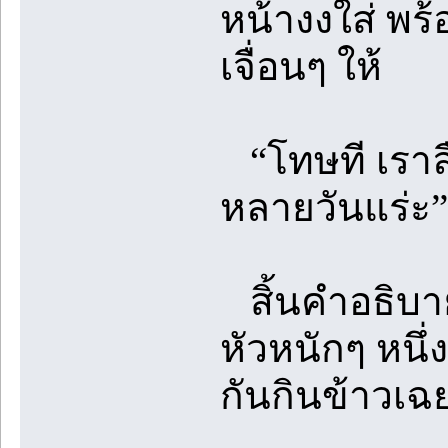
หน้างงใส่ พร้อ
เจื่อนๆ ให้
“โทษที เราล
หลายวันแร่ะ”
สิ้นคำอธิบายก
หัวหนักๆ หนึ
กันกินข้าวเฉย