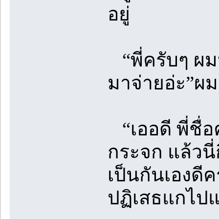
อยู่
“พี่ครับๆ ผมห
มาจ่ายอ่ะ”ผม
“เออดี พี่ชื่
กระจก แล้วนี่
เป็นกันเองดีคร
ปฏิเสธแกไปแล้