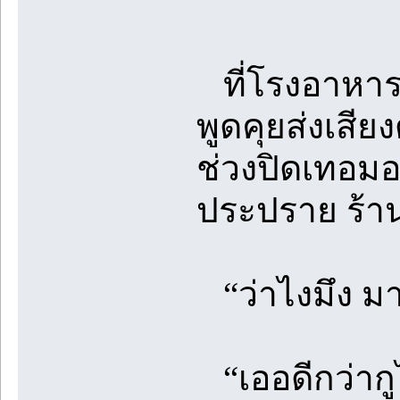
ที่โรงอาหารข
พูดคุยส่งเสียงด
ช่วงปิดเทอมอย
ประปราย ร้าน
“ว่าไงมึง มา
“เออดีกว่ากูไ