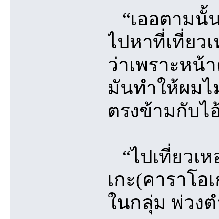
“เออตามนั้นแ
ไปหาที่เที่ยวเ
ว่าเพราะหน้า
มันทำให้ผมไ
ตรงข้ามกับไอ้
“ไปเที่ยวเหอะ
เกะ(คาราโอเ
ในกลุ่ม พ่ว