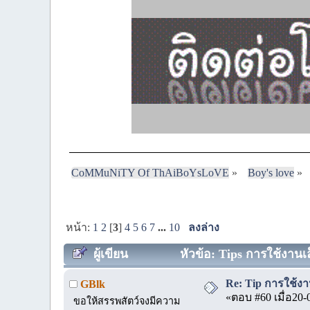
CoMMuNiTY Of ThAiBoYsLoVE
»
Boy's love
»
หน้า:
1
2
[
3
]
4
5
6
7
...
10
ลงล่าง
ผู้เขียน
หัวข้อ: Tips การใช้งานเล
Re: Tip การใช้งา
GBlk
«ตอบ #60 เมื่อ20-
ขอให้สรรพสัตว์จงมีความ