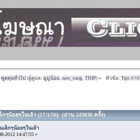
พูดคุยทั่วไป
(ผู้ดูแล:
มูมู่น้อย
,
oaw_eang
,
THIP
) »
หัวข้อ:
Tips การ
็กๆน้อยๆในเล้า (17/1/56) (อ่าน 243036 ครั้ง)
นเล็กๆน้อยๆในเล้า
08-2012 14:47:55 »