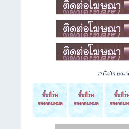
สนใจโฆษณาติด