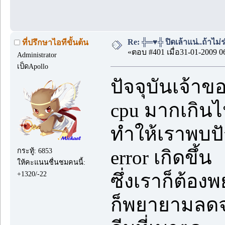
Re: ╬═♥╬ ปิดเล้าแน่..ถ้าไม
ที่ปรึกษาไอทีขั้นต้น
«ตอบ #401 เมื่อ31-01-2009 0
Administrator
เป็ดApollo
ปัจจุบันเจ้าข
cpu มากเกิน
ทำให้เราพบปั
กระทู้: 6853
error เกิดขึ้น
ให้คะแนนชื่นชมคนนี้:
+1320/-22
ซึ่งเราก็ต้อ
ก็พยายามลดจ