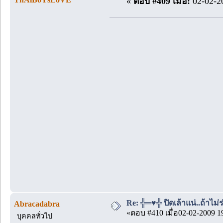
«
ตอบ #409 เมื่อ:
02-02-20
Re: ╬═♥╬ ปิดเล้าแน่..ถ้าไม
Abracadabra
«ตอบ #410 เมื่อ02-02-2009 1
บุคคลทั่วไป