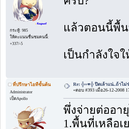
ครับ?
แล้วตอนนี้พื้
กระทู้: 985
ให้คะแนนชื่นชมคนนี้:
+337/-5
เป็นกำลังใจให
Re: ╬═♥╬ ปิดเล้าแน่..ถ้าไม
ที่ปรึกษาไอทีขั้นต้น
«ตอบ #393 เมื่อ26-12-2008 1
Administrator
เป็ดApollo
พึ่งจ่ายต่ออาย
1.พื้นที่เหลื