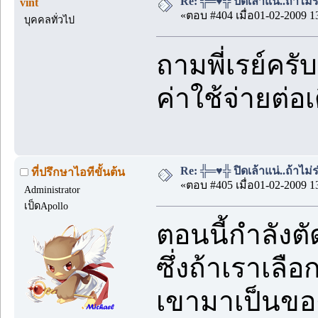
Re: ╬═♥╬ ปิดเล้าแน่..ถ้าไม
vint
«ตอบ #404 เมื่อ01-02-2009 1
บุคคลทั่วไป
ถามพี่เรย์ครับ
ค่าใช้จ่ายต่อเ
Re: ╬═♥╬ ปิดเล้าแน่..ถ้าไม
ที่ปรึกษาไอทีขั้นต้น
«ตอบ #405 เมื่อ01-02-2009 1
Administrator
เป็ดApollo
ตอนนี้กำลังตั
ซึ่งถ้าเราเลื
เขามาเป็นขอ