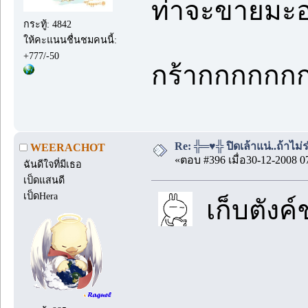
ท่าจะขายมะ
กระทู้: 4842
ให้คะแนนชื่นชมคนนี้:
+777/-50
กร้ากกกกกก
Re: ╬═♥╬ ปิดเล้าแน่..ถ้าไม
WEERACHOT
«ตอบ #396 เมื่อ30-12-2008 0
ฉันดีใจที่มีเธอ
เป็ดแสนดี
เป็ดHera
เก็บตังค์ช