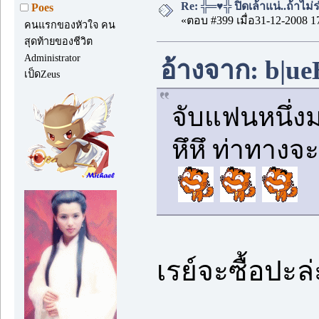
Re: ╬═♥╬ ปิดเล้าแน่..ถ้าไม
Poes
«ตอบ #399 เมื่อ31-12-2008 1
คนแรกของหัวใจ คน
สุดท้ายของชีวิต
Administrator
อ้างจาก: b|ue
เป็ดZeus
จับแฟนหนึ่ง
หึหึ ท่าทางจ
เรย์จะซื้อปะล