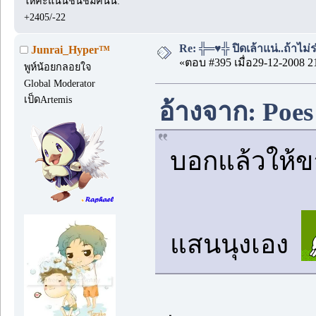
ให้คะแนนชื่นชมคนนี้:
+2405/-22
Re: ╬═♥╬ ปิดเล้าแน่..ถ้าไม
Junrai_Hyper™
«ตอบ #395 เมื่อ29-12-2008 2
พูห์น้อยกลอยใจ
Global Moderator
เป็ดArtemis
อ้างจาก: Poes
บอกแล้วให้ขา
แสนนุงเอง