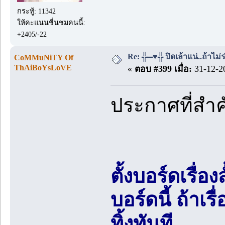
กระทู้: 11342
ให้คะแนนชื่นชมคนนี้:
+2405/-22
Re: ╬═♥╬ ปิดเล้าแน่..ถ้าไม
CoMMuNiTY Of
ThAiBoYsLoVE
«
ตอบ #399 เมื่อ:
31-12-20
ประกาศที่สำ
ตั้งบอร์ดเรื่อ
บอร์ดนี้ ถ้า
ทิ้งทันที