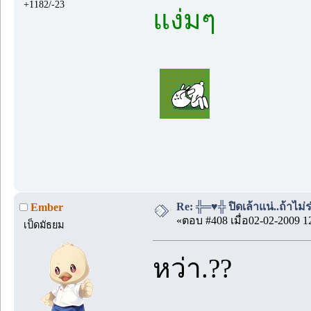
+1182/-23
แง่มๆ
Re: ╬═♥╬ ปิดเล้าแน่..ถ้าไม
Ember
«ตอบ #408 เมื่อ02-02-2009 1
เป็ดมัธยม
หว่า.??