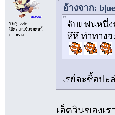
อ้างจาก: b|u
จับแฟนหนึ่
กระทู้: 3649
ให้คะแนนชื่นชมคนนี้:
หึหึ ท่าทาง
+1650/-14
เรย์จะซื้อปะ
เอ็ดวินของเร