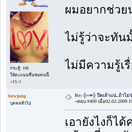
ผมอยากช่วยน
ไม่รู้ว่าจะทันม
ไม่มีความรู้เร
กระทู้: 108
ให้คะแนนชื่นชมคนนี้:
+15/-1
Re: ╬═♥╬ ปิดเล้าแน่..ถ้าไม
bowjung
«ตอบ #409 เมื่อ02-02-2009 1
บุคคลทั่วไป
เอายังไงก็ได้ค