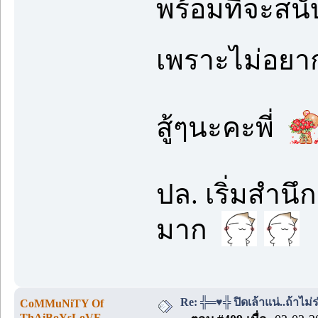
พร้อมที่จะสนั
เพราะไม่อยาก
สู้ๆนะคะพี่
ปล. เริ่มสำนึก
มาก
Re: ╬═♥╬ ปิดเล้าแน่..ถ้าไม
CoMMuNiTY Of
ThAiBoYsLoVE