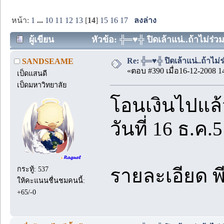
หน้า:
1
...
10
11
12
13
[
14
]
15
16
17
ลงล่าง
ผู้เขียน
หัวข้อ: ╬═♥╬ ปิดเล้าแน่..ถ้าไม่ร่
Re: ╬═♥╬ ปิดเล้าแน่..ถ้าไม
SANDSEAME
«ตอบ #390 เมื่อ16-12-2008 1
เป็ดแสนดี
เป็ดมหาวิทยาลัย
โอนเงินไปแล
วันที่ 16 ธ.ค.
กระทู้: 537
รายละเอียด พ
ให้คะแนนชื่นชมคนนี้:
+65/-0