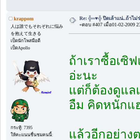
Re: ╬═♥╬ ปิดเล้าแน่..ถ้าไม
krappom
«ตอบ #407 เมื่อ01-02-2009 2
人は誰でもそれぞれに悩み
を抱えて生きる
เป็ดนักโพสมือดี
เป็ดApollo
ถ้าเราซื้อเซิฟ
อ่ะนะ
แต่ก็ต้องดูแล
อืม คิดหนักแ
กระทู้: 7395
แล้วอีกอย่างต
ให้คะแนนชื่นชมคนนี้: