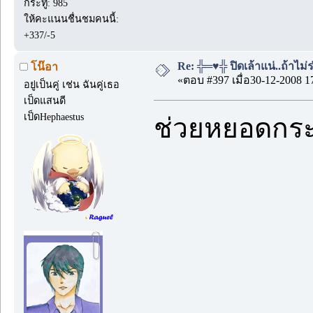
กระทู้: 985
ให้คะแนนชื่นชมคนนี้:
+337/-5
Re: ╬═♥╬ ปิดเล้าแน่..ถ้าไม
โน๊อา
«ตอบ #397 เมื่อ30-12-2008 1
อยู่เป็นคู่ เช่น ฉันคู่เธอ
เป็ดแสนดี
เป็ดHephaestus
ช่วยหยอดกระ