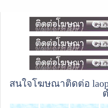
สนใจโฆษณาติดต่อ laoped
ต