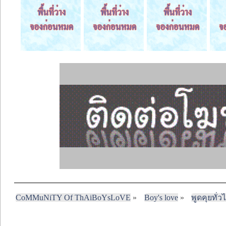
CoMMuNiTY Of ThAiBoYsLoVE
»
Boy's love
»
พูดคุยทั่ว