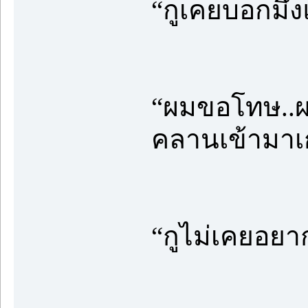
“กูเคยบอกมึงแ
“ผมขอโทษ..ผม
คลานเข้ามา
“กูไม่เคยอย