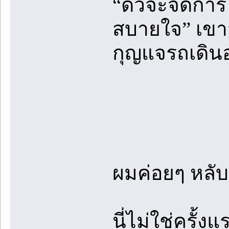
“ดิวจะจัดการใ
สบายใจ” เขาจ
กุญแจรถเดิน
ผมค่อยๆ หลับต
นี่ไม่ใช่ครั้ง