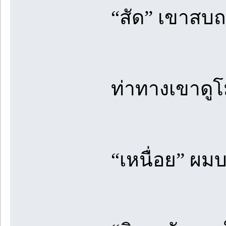
“สัด” เขาสบ
ท่าทางเขาดู
“เหนื่อย” ผม