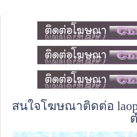
สนใจโฆษณาติดต่อ laoped
ต