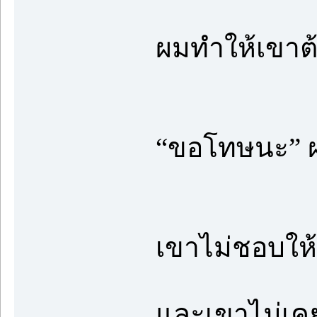
ผมทำให้เขาต้อ
“ขอโทษนะ” ผม
เขาไม่ชอบให
และเขาไม่เค