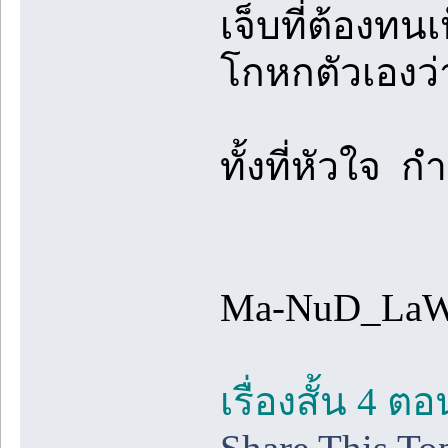
เจ็บที่ต้องท
โกหกตัวเองว่า
ทั้งที่หัวใจ ก
Ma-NuD_La
เรื่องสั้น 4 ต