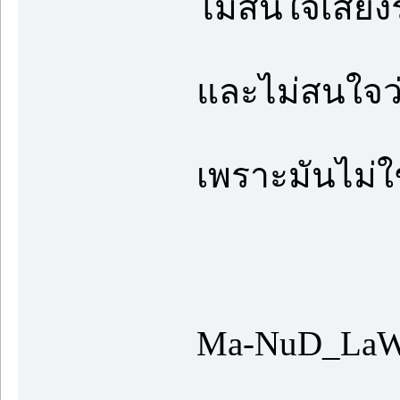
ไม่สนใจเสียงร
และไม่สนใจว่
เพราะมันไม่ใช
Ma-NuD_La