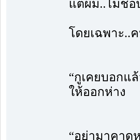
แต่ผม..ไม่ชอ
โดยเฉพาะ..คน
“กูเคยบอกแล้ว
ให้ออกห่าง
“อย่ามาคาดหวั