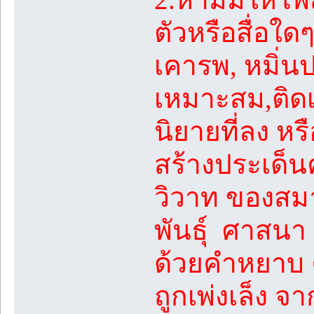
ตัวหรือสื่อใด
เคารพ, หมิ่นป
เหมาะสม,ติดเร
นิยายที่ลง หร
สร้างประเด็
วิวาท ของสมาช
พันธุ์ ศาสนา 
ด้วยคำหยาบ ค
ถูกเพ่งเล็ง 