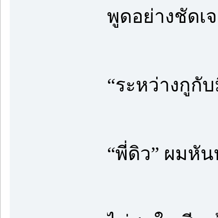
พูดอย่างชัดเ
“ระหว่างกูกับม
“พี่ดิว” ผมหั