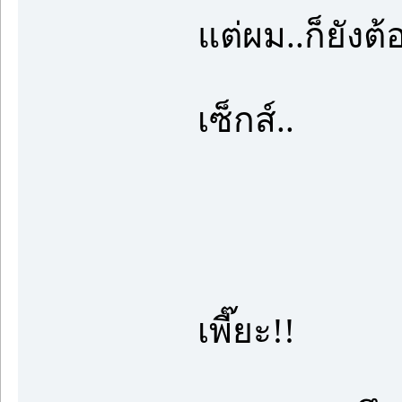
แต่ผม..ก็ยังต
เซ็กส์..
เพี๊ยะ!!