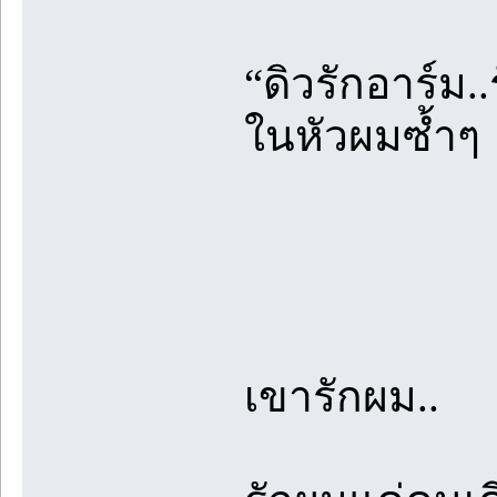
“ดิวรักอาร์ม.
ในหัวผมซ้ำๆ
เขารักผม..