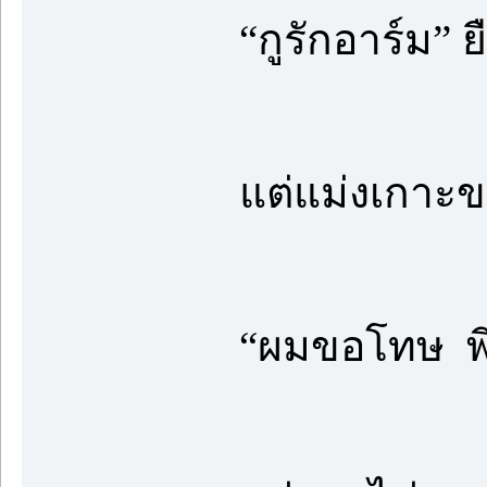
“กูรักอาร์ม” ย
แต่แม่งเกาะขา
“ผมขอโทษ พี่