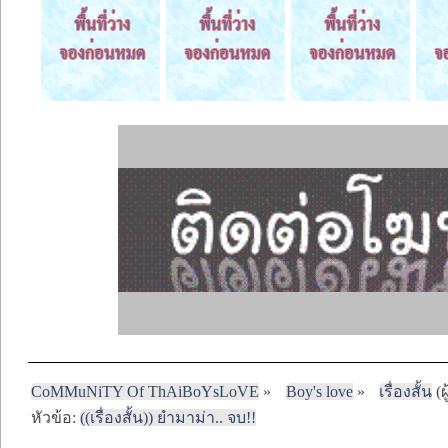
CoMMuNiTY Of ThAiBoYsLoVE
»
Boy's love
»
เรื่องสั้น
(ผ
หัวข้อ:
((เรื่องสั้น)) ยำมาม่า.. จบ!!