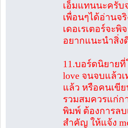
เอ็มแทนนะครับจ
เพื่อนๆได้อ่านจ
เดอเรเตอร์จะพิจ
อยากแนะนำสิ่งดีๆ
11.บอร์ดนิยายที
love จนจบแล้วเท่
แล้ว หรือคนเขีย
รวมสมควรแก่การ
พิมพ์ ต้องการล
สำคัญ ให้แจ้ง mo