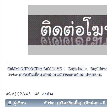
CoMMuNiTY Of ThAiBoYsLoVE
»
Boy's love
»
Boy's love
หัวข้อ:
((เรื่องยืดเยื้อ)) เมียน้อย --มี Ebook แล้วนะค้าบบบบ--
หน้า: [
1
]
2
3
4
5
...
48
ลงล่าง
ผู้เขียน
หัวข้อ: ((เรื่องยืดเยื้อ)) เมียน้อย 