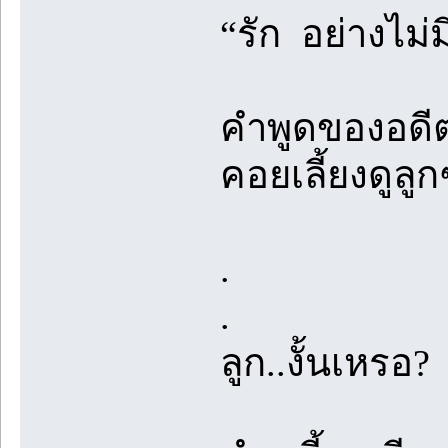
“รัก อย่างไม่ม
คำพูดของอดีต
คอยเลี้ยงดูลู
.
.
ลูก..งั้นเหรอ?