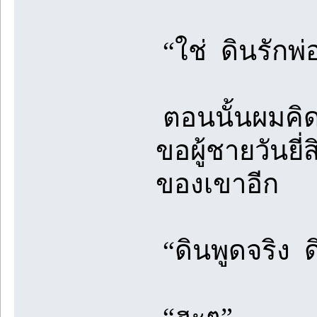
“ใช่ ดินรักพ่
ตอนนั้นผมคิด
ขอผู้ชายวันยี
ของเขาอีก
“ดินพูดจริง ด
“ฮะๆ”