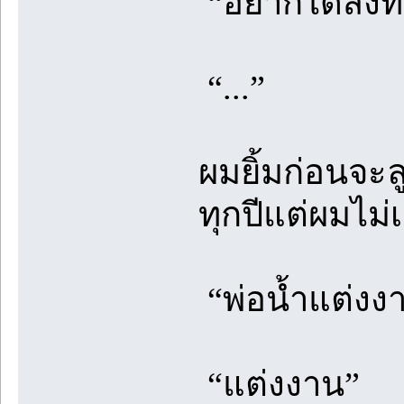
“อยากได้สิ่งท
“...”
ผมยิ้มก่อนจะล
ทุกปีแต่ผมไม่
“พ่อน้ำแต่งง
“แต่งงาน”