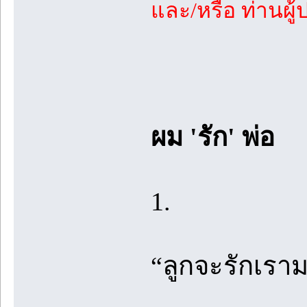
และ/หรือ ท่านผ
ผม 'รัก' พ่อ
1.
“ลูกจะรักเราม