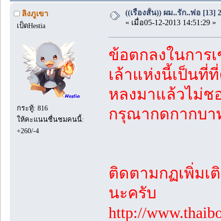
((เรื่องสั้น)) ผม..รัก..พ่อ [13]
ลิงภูเขา
« เมื่อ05-12-2013 14:51:29 »
เป็ดHestia
ข้อตกลงในการเข
เล้าแห่งนี้เป็นท
หลงมาแล้วไม่ช
กระทู้: 816
กรุณากดกากบาท
ให้คะแนนชื่นชมคนนี้:
+260/-4
ติดตามกฏเพิ่มเติม
นะครับ
http://www.thaib