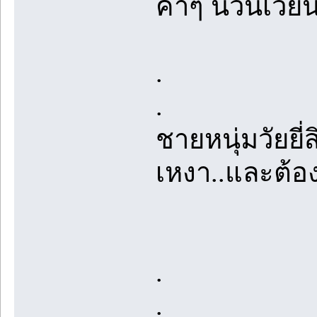
คำๆ นี้วนเวี
.
.
ชายหนุ่มวัยยี
เหงา..และต้อ
.
.