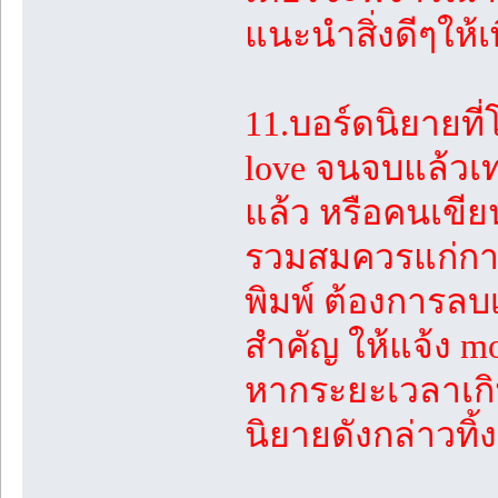
แนะนำสิ่งดีๆให้เ
11.บอร์ดนิยายที
love จนจบแล้วเท่า
แล้ว หรือคนเขียน
รวมสมควรแก่การ
พิมพ์ ต้องการล
สำคัญ ให้แจ้ง mo
หากระยะเวลาเกิ
นิยายดังกล่าวทิ้