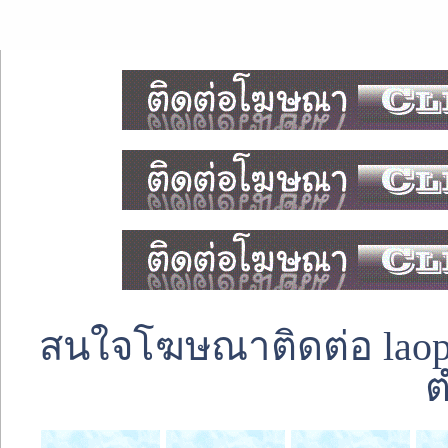
สนใจโฆษณาติดต่อ laoped
ต