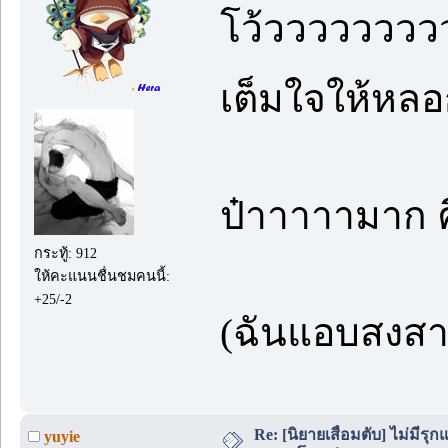
โว้ววววววววว
เต็มใจให้หล
ป๋าาาาามาก คึ
กระทู้: 912
ให้คะแนนชื่นชมคนนี้:
+25/-2
(ฉันแอบสงสา
Re: [นิยายเสื่อมตับ] ไม่มีรุกแ
yuyie