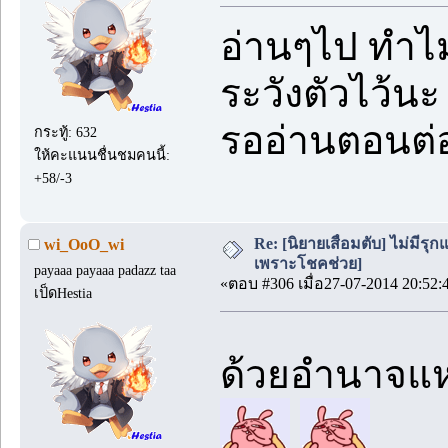
อ่านๆไป ทำไม
ระวังตัวไว้นะ 
รออ่านตอนต่
กระทู้: 632
ให้คะแนนชื่นชมคนนี้:
+58/-3
Re: [นิยายเสื่อมตับ] ไม่มีรุกแ
wi_OoO_wi
เพราะโชคช่วย]
payaaa payaaa padazz taa
«ตอบ #306 เมื่อ27-07-2014 20:52:
เป็ดHestia
ด้วยอำนาจแห่