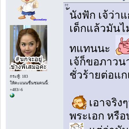
้นังฟัก เจ้
เด็กแล้วมันไม
ทแทนนะ
เจ้ก็ขอภาวนา
ชั่วร้ายต่อแ
กระทู้: 183
ให้คะแนนชื่นชมคนนี้:
+483/-6
เอาจริงๆน
พระเอก หรือบา