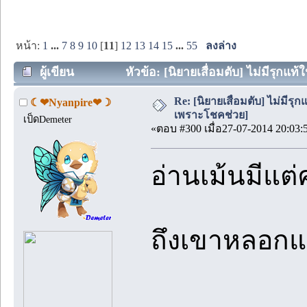
หน้า:
1
...
7
8
9
10
[
11
]
12
13
14
15
...
55
ลงล่าง
ผู้เขียน
หัวข้อ: [นิยายเสื่อมตับ] ไม่มีรุกแท้ใ
Re: [นิยายเสื่อมตับ] ไม่มีรุกแ
☾❤Nyanpire❤☽
เพราะโชคช่วย]
เป็ดDemeter
«ตอบ #300 เมื่อ27-07-2014 20:03:
อ่านเม้นมีแ
ถึงเขาหลอกแต