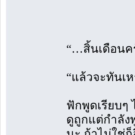
“…สิ้นเดือนค
“แล้วจะทันเห
ฟักพูดเรียบๆ
ดูถูกแต่กำลัง
นะ ถ้าไม่ใช่ก็