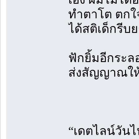
ทำตาโต ตกใจ
ได้สติเด็กรีบ
ฟักยิ้มอีกระล
ส่งสัญญาณให้
“เดตไลน์วันไ