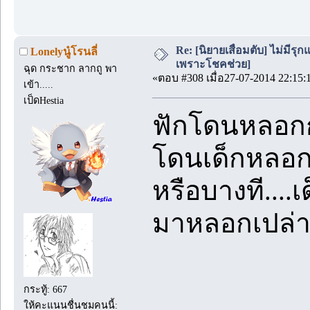
Re: [นิยายเสื่อมตับ] ไม่มีรุกแ
Lonelyนู๋โรนลี่
เพราะโชคช่วย]
ฉุด กระชาก ลากถู พา
«ตอบ #308 เมื่อ27-07-2014 22:15:
เข้า.....
เป็ดHestia
ฟักโดนหลอ
โดนเด็กหลอ
หรือบางที....
มาหลอกเปล่
กระทู้: 667
ให้คะแนนชื่นชมคนนี้: