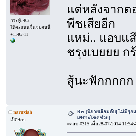
แต่หลังจากตอน
พีชเสียอีก
กระทู้: 462
ให้คะแนนชื่นชมคนนี้:
แหม่.. แอบเเสี
+1146/-11
ชรุงเบยยย ก
สู้นะฟักกกกก
Re: [นิยายเสื่อมตับ] ไม่มีรุกแ
naruxiah
เพราะโชคช่วย]
เป็ดHera
«ตอบ #315 เมื่อ28-07-2014 11:54: