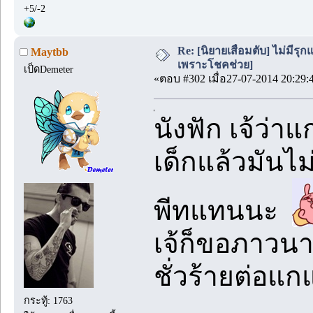
+5/-2
Re: [นิยายเสื่อมตับ] ไม่มีรุกแ
Maytbb
เพราะโชคช่วย]
เป็ดDemeter
«ตอบ #302 เมื่อ27-07-2014 20:29:
้นังฟัก เจ้
เด็กแล้วมันไม
พีทแทนนะ
เจ้ก็ขอภาวนาใ
ชั่วร้ายต่อแก
กระทู้: 1763