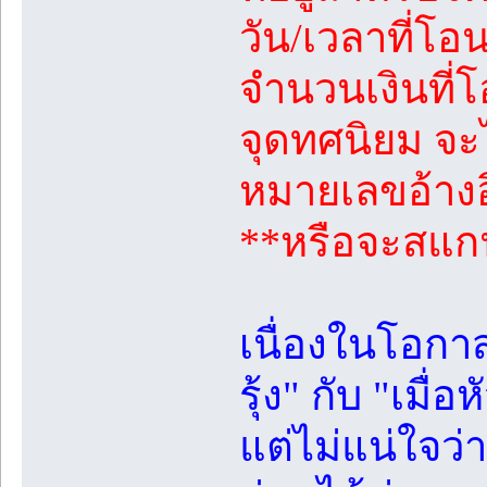
วัน/เวลาที่โอ
จำนวนเงินที่โ
จุดทศนิยม จะไ
หมายเลขอ้างอ
**หรือจะสแกน
เนื่องในโอกาสท
รุ้ง" กับ "เมื
แต่ไม่แน่ใจว่