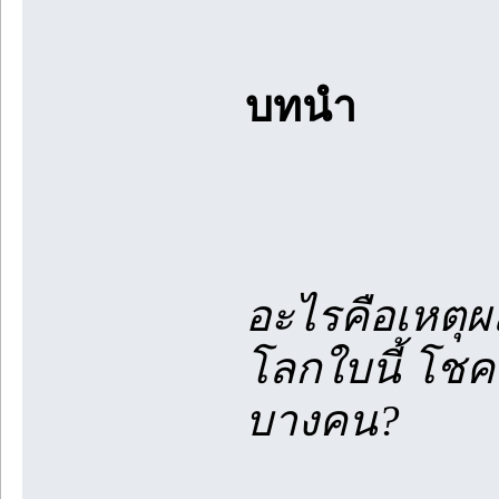
บทนำ
อะไรคือเหต
โลกใบนี้ โช
บางคน?