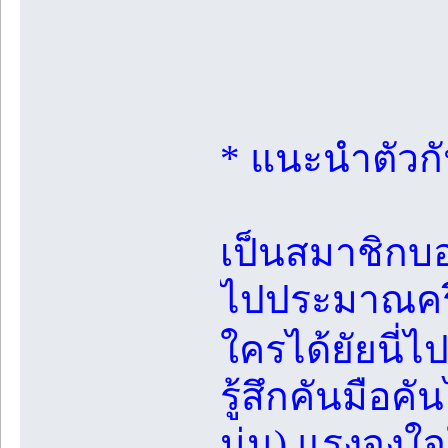
* แนะนำตัวก
เป็นสมาชิกบอ
ไปประมาณครึ
ใครได้ยัยนี่
รู้สึกคันมือค
นู่น) แรงจูงใ