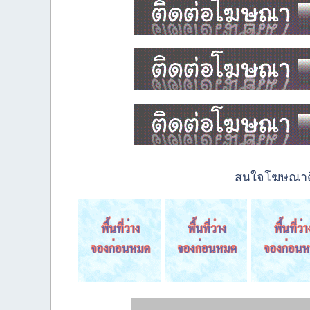
สนใจโฆษณาติด