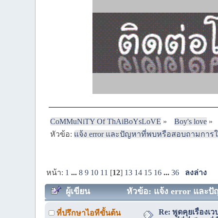
CoMMuNiTY Of ThAiBoYsLoVE
»
Boy's love
»
หัวข้อ:
แจ้ง error และปัญหาที่พบหรือสอบถามการใช้งาน
หน้า:
1
...
8
9
10
11
[
12
]
13
14
15
16
...
36
ลงล่าง
ผู้เขียน
หัวข้อ: แจ้ง error และปัญ
Re: พูดคุยเรื่อง
ที่ปรึกษาไอทีขั้นต้น