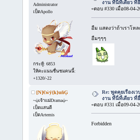
งาน ที่นี่ที่เดียว ที
Administrator
«ตอบ #330 เมื่อ08-04-2
เป็ดApollo
อืม แสดงว่าถ้าเราโหล
อืมๆๆๆ
กระทู้: 6853
ให้คะแนนชื่นชมคนนี้:
+1320/-22
Re: พูดคุยเรื่อง
[N]€ẃÿ{k}uñĢ
งาน ที่นี่ที่เดียว ที
~ῲเจ้าแม่Dramaῴ~
«ตอบ #331 เมื่อ09-04-2
เป็ดแสนดี
เป็ดArtemis
Forbidden