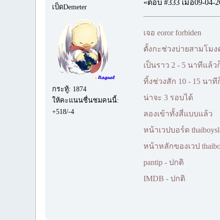
«ตอบ #333 เมื่อ09-04-2
เป็ดDemeter
เจอ eoror forbiden
ตั้งกะช่วงบ่ายสามโมง
เป็นราว 2 - 5 นาทีแล้ว
ทิ้งช่วงสัก 10 - 15 นาที
กระทู้: 1874
น่าจะ 3 รอบได้
ให้คะแนนชื่นชมคนนี้:
+518/-4
ลองเข้าทั้งสี่แบบแล้ว
หน้าเวปบอร์ด thaiboyslo
หน้าหลักของเวป thaiboy
pantip - ปกติ
IMDB - ปกติ