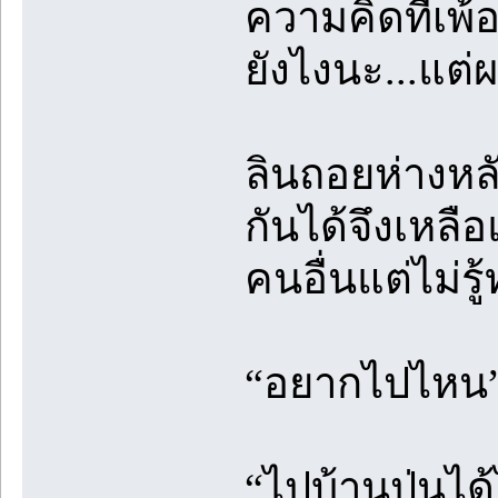
ความคิดที่เพ้อ
ยังไงนะ...แต่ผ
ลินถอยห่างหล
กันได้จึงเหลื
คนอื่นแต่ไม่ร
“อยากไปไหน”ผม
“ไปบ้านปุ่นไ