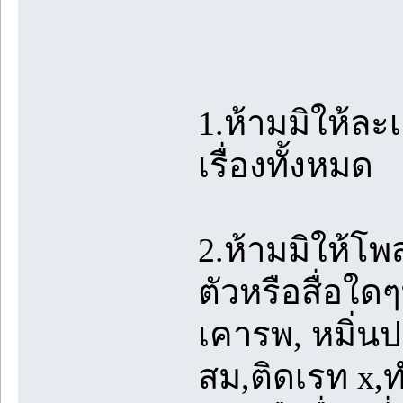
1.ห้ามมิให้ล
เรื่องทั้งหมด
2.ห้ามมิให้โพ
ตัวหรือสื่อใด
เคารพ, หมิ่นป
สม,ติดเรท x,ทำ