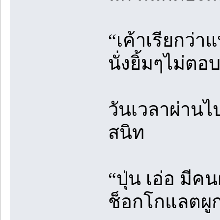
“เค้าเรียกว่า
นั่งยิ้มๆไม่ตอ
วันเวลาผ่านไป
สนิท
“ปุ่น เอ่อ มี
ช็อกโกแลตผูก