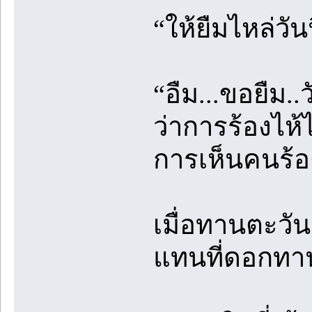
“ให้ยืมไหล่ว
“อืม...ขอยืม..ว
ว่าการร้องไห้ไ
การเห็นคนร้อง
เมื่อทานตะวัน
แทนที่ดอกทา