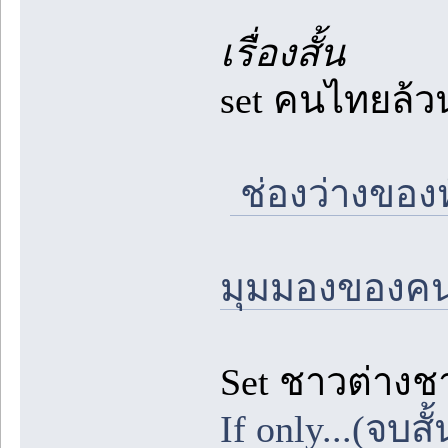
เรื่องสั้น
set คนไทยล้ว
ช่องว่างของ
มุมมองของค
Set ชาวต่างชา
If only...(จบส