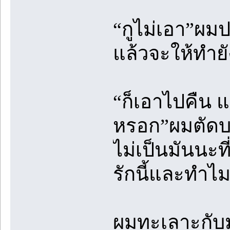
“กูไม่เอา”ผม
แล้วจะให้ทำย
“ก็เอาไปคืน แ
หรอก”ผมตัดบท
ไม่เป็นมันนะ
รักนี้และทำไ
ผมทะเลาะกับม