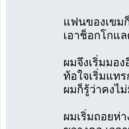
แฟนของเขมก็ไ
เอาช็อกโกแลต
ผมจึงเริ่มมองอ
ท้อใจเริ่มแทร
ผมก็รู้ว่าคงไ
ผมเริ่มถอยห่